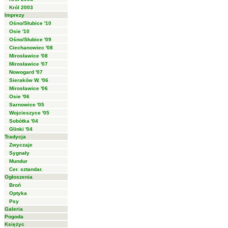
Król 2003
Imprezy
Ośno/Słubice '10
Osie '10
Ośno/Słubice '09
Ciechanowiec '08
Mirosławice '08
Mirosławice '07
Nowogard '07
Sieraków W. '06
Mirosławice '06
Osie '06
Sarnowice '05
Wojcieszyce '05
Sobótka '04
Glinki '04
Tradycja
Zwyczaje
Sygnały
Mundur
Cer. sztandar.
Ogłoszenia
Broń
Optyka
Psy
Galeria
Pogoda
Księżyc