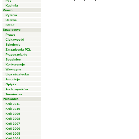
Psy
Kuchnia
Prawo
Pytania
Ustawa
Statut
Strzelectwo
Prawo
Ciekawostki
Szkolenie
Zarządzenia PZŁ
Przystrzelanie
Strzelnice
Konkurencje
Wawrzyny
Liga strzelecka
Amunicja
Optyka
Arch. wyników
Terminarze
Polowania
Król 2011
Król 2010
Król 2009
Król 2008
Król 2007
Król 2006
Król 2005
Król 2004