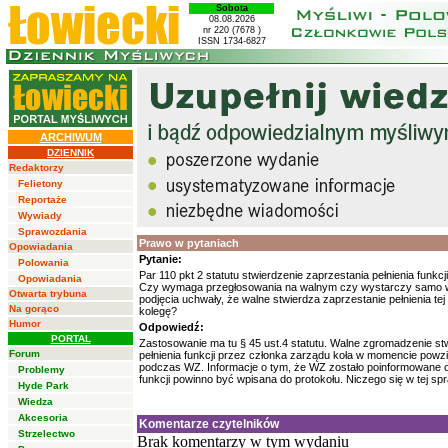
Sobota
08.08.2026
nr 220 (7678 )
ISSN 1734-6827
ARCHIWUM
DZIENNIK
Redaktorzy
Felietony
Reportaże
Wywiady
Sprawozdania
Prawo w pytaniach
Opowiadania
Pytanie:
Polowania
Par 110 pkt 2 statutu stwierdzenie zaprzestania pełnienia funkc
Opowiadania
Czy wymaga przegłosowania na walnym czy wystarczy samo wp
Otwarta trybuna
podjęcia uchwały, że walne stwierdza zaprzestanie pełnienia tej
Na gorąco
kolegę?
Humor
Odpowiedź:
PORTAL
Zastosowanie ma tu § 45 ust.4 statutu. Walne zgromadzenie st
Forum
pełnienia funkcji przez członka zarządu koła w momencie powz
podczas WZ. Informacje o tym, że WZ zostało poinformowane o 
Problemy
funkcji powinno być wpisana do protokołu. Niczego się w tej spr
Hyde Park
Wiedza
Akcesoria
Komentarze czytelników
Strzelectwo
Brak komentarzy w tym wydaniu