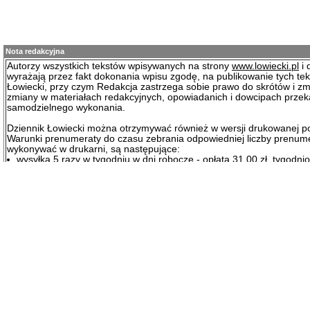
Nota redakcyjna
Autorzy wszystkich tekstów wpisywanych na strony
www.lowiecki.pl
i 
wyrażają przez fakt dokonania wpisu zgodę, na publikowanie tych te
Łowiecki, przy czym Redakcja zastrzega sobie prawo do skrótów i zm
zmiany w materiałach redakcyjnych, opowiadanich i dowcipach prze
samodzielnego wykonania.
Dziennik Łowiecki można otrzymywać również w wersji drukowanej p
Warunki prenumeraty do czasu zebrania odpowiedniej liczby prenum
wykonywać w drukarni, są następujące:
wysyłka 5 razy w tygodniu w dni robocze - opłata 31.00 zł. tygodni
wysyłka 1 raz w tygodniu w poniedziałek - opłata 23.00 zł. tygodni
wysyłka co 4 tygodnie w poniedziałek - opłata 21.50 zł. tygodniowo
Nekrologi od osób fizycznych są bezpłatene. Nekrologi od kół łowieck
prawnych podlegają opłacie w kwocie 98,36 zł. + VAT.