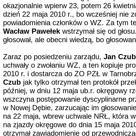
okazjonalnie wpierw 23, potem 26 kwietni
dzień 22 maja 2010 r., bo wcześniej nie
powiadomienia członków o WZ. Za tym ter
Wacław Pawełek
wstrzymał się od głosu.
głosował, ale obecni wiedzą, bo głosowan
Zaraz po posiedzeniu zarządu,
Jan Czub
uchwały o zwołaniu WZ, a ten kopiuje pro
2010 r. i dostarcza do ZO PZŁ w Tarnobr
Czub
jak tylko otrzymał ten protokół prz
później, w dniu 12 maja ub.r. okręgowy r
wszczyna postępowanie dyscyplinarne pr
w Nowej Dębie, zarzucając im głosowani
na 22 maja, wbrew uchwale NRŁ, która w
na zjazdy okręgowe do dnia 15 maja 2010 
otrzymał zawiadomienie od przewodnicz