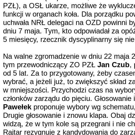
PZŁ), a OSŁ ukarze, możliwe że wyklucz
funkcji w organach koła. Dla porządku po
uchwała NRŁ delegaci na OZD powinni być
dniu 7 maja. Tym, kto odpowiadał za opó
5 miesięcy, rzecznik dyscyplinarny się ni
Na walne zgromadzenie w dniu 22 maja 2
tym przewodniczący ZO PZŁ
Jan Czub
,
od 5 lat. Za to przygotowany, żeby czas
wybrać, a jeżeli już, to zwiększyć skład
w mniejszości. Przychodzi czas na wybor
członków zarządu do pięciu. Głosowanie 
Pawełek
proponuje wybory wg schematu, 
Drugie głosowanie i znowu klapa. Obaj d
widzą, że w tym kole są przegrani i nie 
Rajtar rezygnuje z kandydowania do zar