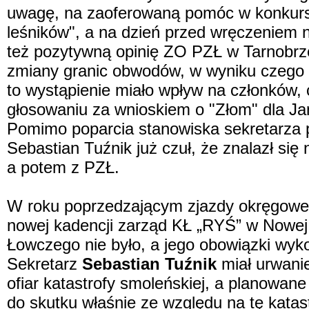
uwagę, na zaoferowaną pomóc w konkursi
leśników", a na dzień przed wręczeniem n
też pozytywną opinię ZO PZŁ w Tarnobrz
zmiany granic obwodów, w wyniku czego k
to wystąpienie miało wpływ na członków, c
głosowaniu za wnioskiem o "Złom" dla Jan
Pomimo poparcia stanowiska sekretarza 
Sebastian Tuźnik już czuł, że znalazł się
a potem z PZŁ.
W roku poprzedzającym zjazdy okręgowe 
nowej kadencji zarząd KŁ „RYŚ” w Nowej 
Łowczego nie było, a jego obowiązki wyk
Sekretarz
Sebastian Tuźnik
miał urwani
ofiar katastrofy smoleńskiej, a planowane
do skutku właśnie ze względu na tę katast