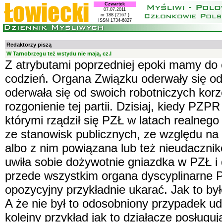
Czwartek
07.07.2011
nr 188 (2167 )
ISSN 1734-6827
Redaktorzy piszą
W Tarnobrzegu też wstydu nie mają, cz.I
Z atrybutami poprzedniej epoki mamy do
codzień. Organa Związku oderwały się o
oderwała się od swoich robotniczych kor
rozgonienie tej partii. Dzisiaj, kiedy PZP
którymi rządził się PZŁ w latach realnego
ze stanowisk publicznych, ze względu na
albo z nim powiązana lub też nieudacznik
uwiła sobie dożywotnie gniazdka w PZŁ i 
przede wszystkim organa dyscyplinarne P
opozycyjny przykładnie ukarać. Jak to b
A że nie był to odosobniony przypadek u
kolejny przykład jak to działacze posługu