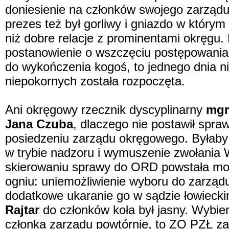
doniesienie na członków swojego zarządu
prezes też był gorliwy i gniazdo w którym
niż dobre relacje z prominentami okręgu.
postanowienie o wszczęciu postępowania d
do wykończenia kogoś, to jednego dnia n
niepokornych została rozpoczęta.
Ani okręgowy rzecznik dyscyplinarny
mgr
Jana Czuba
, dlaczego nie postawił sp
posiedzeniu zarządu okręgowego. Byłaby 
w trybie nadzoru i wymuszenie zwołania W
skierowaniu sprawy do ORD powstała moż
ogniu: uniemożliwienie wyboru do zarząd
dodatkowe ukaranie go w sądzie łowieck
Rajtar
do członków koła był jasny. Wybier
członka zarządu powtórnie, to ZO PZŁ zawi