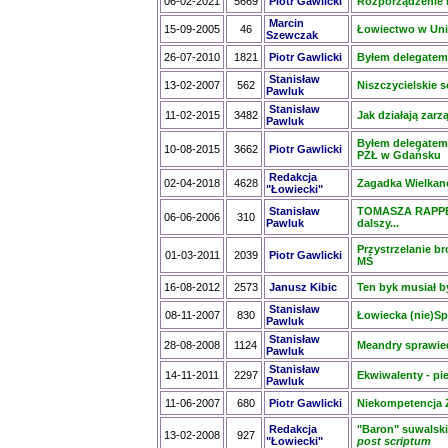
06-02-2021
5669
Piotr Gawlicki
Rozporządzenie i
Marcin
15-09-2005
46
Łowiectwo w Unii
Szewczak
26-07-2010
1821
Piotr Gawlicki
Byłem delegatem
Stanisław
13-02-2007
562
Niszczycielskie 
Pawluk
Stanisław
11-02-2015
3482
Jak działają zar
Pawluk
Byłem delegatem 
10-08-2015
3662
Piotr Gawlicki
PZŁ w Gdańsku
Redakcja
02-04-2018
4628
Zagadka Wielkan
"Łowiecki"
Stanisław
TOMASZA RAPPE 
06-06-2006
310
Pawluk
dalszy...
Przystrzelanie br
01-03-2011
2039
Piotr Gawlicki
MŚ
16-08-2012
2573
Janusz Kibic
Ten byk musiał by
Stanisław
08-11-2007
830
Łowiecka (nie)S
Pawluk
Stanisław
28-08-2008
1124
Meandry sprawied
Pawluk
Stanisław
14-11-2011
2297
Ekwiwalenty - pi
Pawluk
11-06-2007
680
Piotr Gawlicki
Niekompetencja
Redakcja
"Baron" suwalski
13-02-2008
927
"Łowiecki"
post scriptum