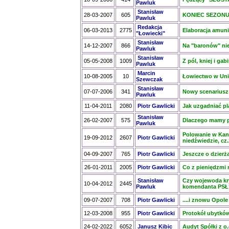
Pawluk
Stanisław
28-03-2007
605
KONIEC SEZONU 
Pawluk
Redakcja
06-03-2013
2775
Elaboracja amuni
"Łowiecki"
Stanisław
14-12-2007
866
Na "baronów" n
Pawluk
Stanisław
05-05-2008
1009
Z pól, kniej i gab
Pawluk
Marcin
10-08-2005
10
Łowiectwo w Unii
Szewczak
Stanisław
07-07-2006
341
Nowy scenariusz
Pawluk
11-04-2011
2080
Piotr Gawlicki
Jak uzgadniać pl
Stanisław
26-02-2007
575
Dlaczego mamy p
Pawluk
Polowanie w Kan
19-09-2012
2607
Piotr Gawlicki
niedźwiedzie, cz.
04-09-2007
765
Piotr Gawlicki
Jeszcze o dzier
26-01-2011
2005
Piotr Gawlicki
Co z pieniędzmi 
Stanisław
Czy wojewoda kry
10-04-2012
2445
Pawluk
komendanta PSŁ
09-07-2007
708
Piotr Gawlicki
....i znowu Opole 
12-03-2008
955
Piotr Gawlicki
Protokół ubytków
24-02-2022
6052
Janusz Kibic
Audyt Spółki z 