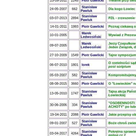
23-09-2011
2245
Piotr Gawlicki
Trwanie przy sw
Stanisław
24-05-2007
662
Dla kogo Łowiec
Pawluk
Stanisław
03-07-2013
2894
PZŁ - zrzeszenie
Pawluk
14-01-2011
1993
Piotr Gawlicki
Poznaj ciekawą 
Marek
10-01-2005
Wywiad z Preze
Ledwosiński
Marek
Jerzy Czepułkow
09-07-2005
Ledwosiński
Jeden Związek, 
27-10-2009
1549
Piotr Gawlicki
Tajne sympozju
O rzetelności są
06-07-2010
1801
lorek
post scriptum
Stanisław
05-03-2007
582
Kompromitujemy 
Pawluk
08-08-2015
3660
Piotr Gawlicki
O "Łowieckim" n
Stanisław
Tajna akcja Pańs
13-05-2010
1747
Pawluk
Łowieckiej
Stanisław
"OSOBENNOSTI
30-06-2006
334
Pawluk
ACHOTY" po lub
19-04-2011
2088
Piotr Gawlicki
Jakie przepisy o
Stanisław
09-01-2007
527
Boże chroń zwie
Pawluk
Stanisław
Pokrętna sprawie
03-04-2017
4264
Pawluk
epilog cz 2