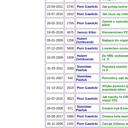
23-04-2021
5745
Piotr Gawlicki
Jak polują ludzi
15-07-2010
1810
Piotr Gawlicki
Jak musi się zr
Opinia o symulat
28-02-2013
2769
Piotr Gawlicki
jeleni
19-05-2018
4675
Janusz Kibic
Kierownictwo PZ
Hubert
09-01-2009
1258
Najlepsi do organ
Zentkowski
07-12-2020
5608
Piotr Gawlicki
Łowiectwo norma
Hubert
Do NRŁ wybieramy
16-09-2009
1508
Zentkowski
cz. II
Stanisław
Poprawa stanów 
31-03-2011
2069
Pawluk
cz.II
Stanisław
22-01-2007
540
Potrzebny sąd di
Pawluk
Afryka pomoże i
01-10-2012
2619
Piotr Gawlicki
populacje jeleni
Jak zjazdy, to O
02-07-2015
3623
Piotr Gawlicki
statut PZŁ
Stanisław
28-03-2008
971
Ostatni byk Kom
Pawluk
03-08-2017
4386
Piotr Gawlicki
Zmiana koła mac
05-11-2008
1193
Piotr Gawlicki
Zarząd Główny w