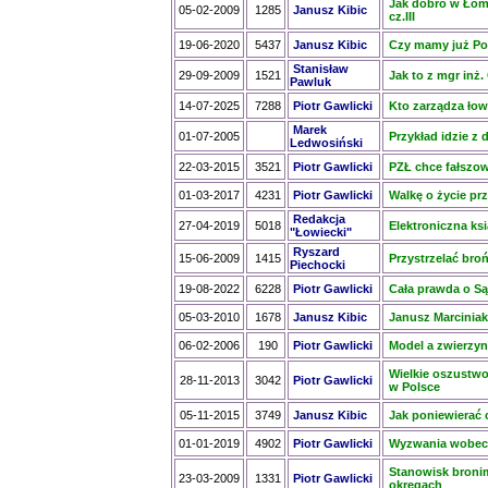
Jak dobro w Łomż
05-02-2009
1285
Janusz Kibic
cz.III
19-06-2020
5437
Janusz Kibic
Czy mamy już Po
Stanisław
29-09-2009
1521
Jak to z mgr inż.
Pawluk
14-07-2025
7288
Piotr Gawlicki
Kto zarządza ło
Marek
01-07-2005
Przykład idzie z 
Ledwosiński
22-03-2015
3521
Piotr Gawlicki
PZŁ chce fałszo
01-03-2017
4231
Piotr Gawlicki
Walkę o życie pr
Redakcja
27-04-2019
5018
Elektroniczna ks
"Łowiecki"
Ryszard
15-06-2009
1415
Przystrzelać bro
Piechocki
19-08-2022
6228
Piotr Gawlicki
Cała prawda o S
05-03-2010
1678
Janusz Kibic
Janusz Marciniak
06-02-2006
190
Piotr Gawlicki
Model a zwierzy
Wielkie oszustwo 
28-11-2013
3042
Piotr Gawlicki
w Polsce
05-11-2015
3749
Janusz Kibic
Jak poniewierać 
01-01-2019
4902
Piotr Gawlicki
Wyzwania wobec
Stanowisk broni
23-03-2009
1331
Piotr Gawlicki
okręgach