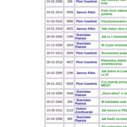
24-02-2006
208
Piotr Gawlicki
koła
Koło musi odpow
24-01-2014
3099
Janusz Kibic
pytania
31-03-2016
3896
Piotr Gawlicki
Odszkodowania ł
24-01-2019
4925
Janusz Kibic
Taki statut chce
Stanisław
26-05-2009
1395
Jak to z komenda
Pawluk
Stanisław
21-12-2009
1604
W czyim interesi
Pawluk
18-07-2013
2909
Piotr Gawlicki
Stosowanie praw
Kłamstwa, krętac
28-10-2018
4837
Piotr Gawlicki
przemilczenia
Jak dobro w Łomż
16-02-2009
1296
Janusz Kibic
cz.VI
Czy matoły piszą
26-01-2021
5658
Piotr Gawlicki
MKiŚ?
Stanisław
24-10-2009
1546
„Duża afera” o m
Pawluk
Stanisław
25-07-2006
359
W lubelskim wali
Pawluk
Hubert
23-05-2011
2122
Jak można w PZŁ
Zentkowski
Stanisław
15-04-2008
989
Jak kraść na łow
Pawluk
ZO nielegalne zm