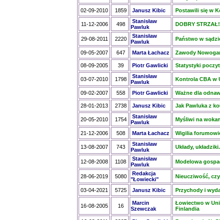
02-09-2010
1859
Janusz Kibic
Postawili się w K
Stanisław
11-12-2006
498
DOBRY STRZAŁ!
Pawluk
Stanisław
29-08-2011
2220
Państwo w sądzi
Pawluk
09-05-2007
647
Marta Łachacz
Zawody Nowogar
08-09-2005
39
Piotr Gawlicki
Statystyki poczy
Stanisław
03-07-2010
1798
Kontrola CBA w 
Pawluk
09-02-2007
558
Piotr Gawlicki
Ważne dla odnaw
28-01-2013
2738
Janusz Kibic
Jak Pawluka z k
Stanisław
20-05-2010
1754
Myśliwi na wokan
Pawluk
21-12-2006
508
Marta Łachacz
Wigilia forumowi
Stanisław
13-08-2007
743
Układy, układziki.
Pawluk
Stanisław
12-08-2008
1108
Modelowa gospada
Pawluk
Redakcja
28-06-2019
5080
Nieucziwość, cz
"Łowiecki"
03-04-2021
5725
Janusz Kibic
Przychody i wydat
Marcin
Łowiectwo w Unii
16-08-2005
16
Szewczak
Finlandia