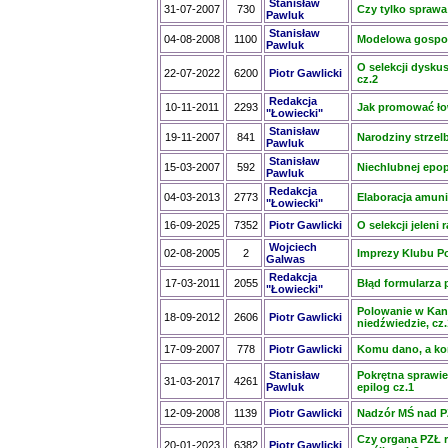
Stanisław
31-07-2007
730
Czy tylko sprawa
Pawluk
Stanisław
04-08-2008
1100
Modelowa gospoda
Pawluk
O selekcji dysku
22-07-2022
6200
Piotr Gawlicki
cz.2
Redakcja
10-11-2011
2293
Jak promować ło
"Łowiecki"
Stanisław
19-11-2007
841
Narodziny strzel
Pawluk
Stanisław
15-03-2007
592
Niechlubnej epop
Pawluk
Redakcja
04-03-2013
2773
Elaboracja amuni
"Łowiecki"
16-09-2025
7352
Piotr Gawlicki
O selekcji jeleni
Wojciech
02-08-2005
2
Imprezy Klubu 
Galwas
Redakcja
17-03-2011
2055
Błąd formularza 
"Łowiecki"
Polowanie w Kan
18-09-2012
2606
Piotr Gawlicki
niedźwiedzie, cz.
17-09-2007
778
Piotr Gawlicki
Komu dano, a k
Stanisław
Pokrętna sprawie
31-03-2017
4261
Pawluk
epilog cz.1
12-09-2008
1139
Piotr Gawlicki
Nadzór MŚ nad 
Czy organa PZŁ r
20-01-2023
6382
Piotr Gawlicki