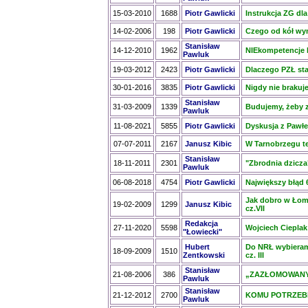
15-03-2010
1688
Piotr Gawlicki
Instrukcja ZG dla
14-02-2006
198
Piotr Gawlicki
Czego od kół wy
Stanisław
14-12-2010
1962
NIEkompetencje
Pawluk
19-03-2012
2423
Piotr Gawlicki
Dlaczego PZŁ st
30-01-2016
3835
Piotr Gawlicki
Nigdy nie brakuj
Stanisław
31-03-2009
1339
Budujemy, żeby 
Pawluk
11-08-2021
5855
Piotr Gawlicki
Dyskusja z Pawł
07-07-2011
2167
Janusz Kibic
W Tarnobrzegu te
Stanisław
18-11-2011
2301
"Zbrodnia dzicza"
Pawluk
06-08-2018
4754
Piotr Gawlicki
Największy błąd 6
Jak dobro w Łomż
19-02-2009
1299
Janusz Kibic
cz.VII
Redakcja
27-11-2020
5598
Wojciech Ciepla
"Łowiecki"
Hubert
Do NRŁ wybieramy
18-09-2009
1510
Zentkowski
cz. III
Stanisław
21-08-2006
386
„ZAZŁOMOWANY
Pawluk
Stanisław
21-12-2012
2700
KOMU POTRZEBN
Pawluk