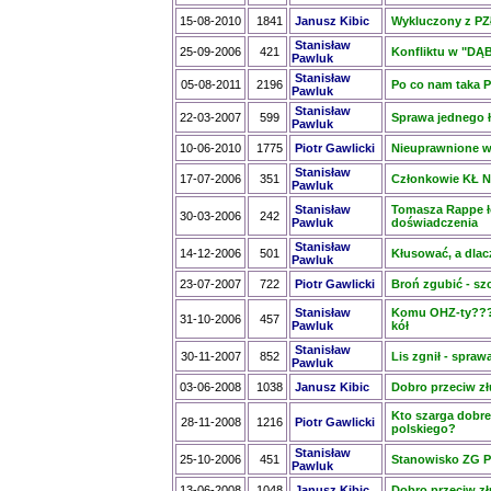
15-08-2010
1841
Janusz Kibic
Wykluczony z PZŁ
Stanisław
25-09-2006
421
Konfliktu w "DĄ
Pawluk
Stanisław
05-08-2011
2196
Po co nam taka 
Pawluk
Stanisław
22-03-2007
599
Sprawa jednego 
Pawluk
10-06-2010
1775
Piotr Gawlicki
Nieuprawnione w
Stanisław
17-07-2006
351
Członkowie KŁ Nr
Pawluk
Stanisław
Tomasza Rappe ł
30-03-2006
242
Pawluk
doświadczenia
Stanisław
14-12-2006
501
Kłusować, a dlac
Pawluk
23-07-2007
722
Piotr Gawlicki
Broń zgubić - sz
Stanisław
Komu OHZ-ty??? c
31-10-2006
457
Pawluk
kół
Stanisław
30-11-2007
852
Lis zgnił - spraw
Pawluk
03-06-2008
1038
Janusz Kibic
Dobro przeciw złu
Kto szarga dobre
28-11-2008
1216
Piotr Gawlicki
polskiego?
Stanisław
25-10-2006
451
Stanowisko ZG P
Pawluk
13-06-2008
1048
Janusz Kibic
Dobro przeciw zł