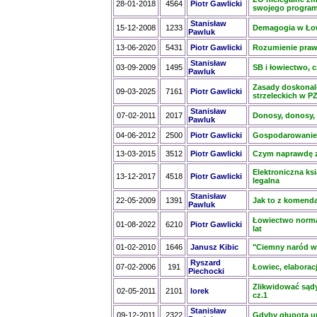
28-01-2018
4564
Piotr Gawlicki
swojego progra
Stanisław
15-12-2008
1233
Demagogia w Ło
Pawluk
13-06-2020
5431
Piotr Gawlicki
Rozumienie prawa
Stanisław
03-09-2009
1495
SB i łowiectwo, cz
Pawluk
Zasady doskonal
09-03-2025
7161
Piotr Gawlicki
strzeleckich w P
Stanisław
07-02-2011
2017
Donosy, donosy, d
Pawluk
04-06-2012
2500
Piotr Gawlicki
Gospodarowanie 
13-03-2015
3512
Piotr Gawlicki
Czym naprawdę z
Elektroniczna ksi
13-12-2017
4518
Piotr Gawlicki
legalna
Stanisław
22-05-2009
1391
Jak to z komenda
Pawluk
Łowiectwo normal
01-08-2022
6210
Piotr Gawlicki
lat
01-02-2010
1646
Janusz Kibic
"Ciemny naród w
Ryszard
07-02-2006
191
Łowiec, elaboracj
Piechocki
Zlikwidować sądy
02-05-2011
2101
lorek
cz.1
Stanisław
09-12-2011
2322
Gdyby głupota u