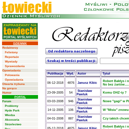
DZIENNIK
Redaktorzy
Felietony
Reportaże
Wywiady
Sprawozdania
Opowiadania
Publikacja
Wyd.
Autor
Tytuł
Polowania
Opowiadania
Robert Bałdys i 
06-12-2018
4876
Janusz Kibic
Otwarta trybuna
No bez żartów….
Na gorąco
Stanisław
23-09-2005
54
Komu OHZ-ty ?
Humor
Pawluk
PORTAL
Stanisław
03-03-2008
946
Nowe "gagi" w P
Forum
Pawluk
Problemy
Stanisław
14-11-2005
106
W "Misiu" znowu
Hyde Park
Pawluk
Wiedza
Stanisław
04-01-2008
887
Czy takich chce
Akcesoria
Pawluk
Strzelectwo
Robert Bałdys i 
05-12-2018
4875
Janusz Kibic
Psy