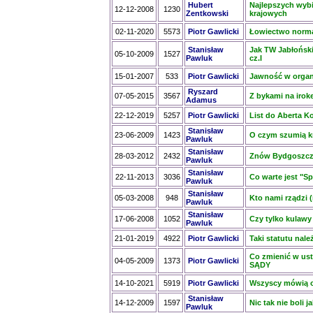
Hubert
Najlepszych wyb
12-12-2008
1230
Zentkowski
krajowych
02-11-2020
5573
Piotr Gawlicki
Łowiectwo norm
Stanisław
Jak TW Jabłoński,
05-10-2009
1527
Pawluk
cz.I
15-01-2007
533
Piotr Gawlicki
Jawność w orga
Ryszard
07-05-2015
3567
Z bykami na irok
Adamus
22-12-2019
5257
Piotr Gawlicki
List do Aberta K
Stanisław
23-06-2009
1423
O czym szumią k
Pawluk
Stanisław
28-03-2012
2432
Znów Bydgoszcz
Pawluk
Stanisław
22-11-2013
3036
Co warte jest "S
Pawluk
Stanisław
05-03-2008
948
Kto nami rządzi 
Pawluk
Stanisław
17-06-2008
1052
Czy tylko kulawy
Pawluk
21-01-2019
4922
Piotr Gawlicki
Taki statutu nal
Co zmienić w usta
04-05-2009
1373
Piotr Gawlicki
SĄDY
14-10-2021
5919
Piotr Gawlicki
Wszyscy mówią o
Stanisław
14-12-2009
1597
Nic tak nie boli 
Pawluk