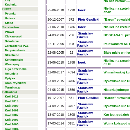
No bez żartów….
Kuchnia
Nie licz na rzete
Prawo
25-06-2010
1790
lorek
cz.IV
Pytania
Ustawa
20-12-2007
872
Piotr Gawlicki
"Baron" suwalski, 
Statut
21-06-2010
1786
lorek
Nie licz na rzete
Strzelectwo
Prawo
Stanisław
24-03-2006
236
BOGDANA S. prz
Ciekawostki
Pawluk
Szkolenie
Stanisław
16-11-2005
108
Polowania w KŁ nr
Pawluk
Zarządzenia PZŁ
Przystrzelanie
Stanisław
22-08-2005
22
Białe misie w nie
Pawluk
Strzelnice
Konkurencje
Nie licz na rzete
23-06-2010
1788
lorek
cz.III
Wawrzyny
Liga strzelecka
Stanisław
11-08-2017
4394
W myśliwskiej kuc
Amunicja
Pawluk
Optyka
Stanisław
23-09-2015
3706
Rykowisko Nie Dl
Pawluk
Arch. wyników
Terminarze
Stanisław
04-08-2015
3656
Historia jednego
Pawluk
Polowania
Król 2011
19-12-2007
871
Piotr Gawlicki
"Baron" suwalski,
Król 2010
Stanisław
Król 2009
24-09-2015
3707
Rykowisko Nie Dl
Pawluk
Król 2008
Stanisław
13-07-2010
1808
Kto jest godzień
Król 2007
Pawluk
Król 2006
Stanisław
17-03-2014
3151
Wojna koła pod 
Król 2005
Pawluk
Król 2004