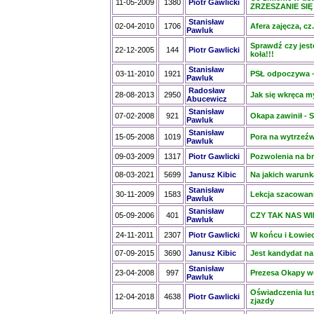
11-05-2009
1380
Piotr Gawlicki
ZRZESZANIE SIĘ
Stanisław
02-04-2010
1706
Afera zajęcza, cz
Pawluk
Sprawdź czy jes
22-12-2005
144
Piotr Gawlicki
koła!!!
Stanisław
03-11-2010
1921
PSŁ odpoczywa –
Pawluk
Radosław
28-08-2013
2950
Jak się wkręca m
Abucewicz
Stanisław
07-02-2008
921
Okapa zawinił - S
Pawluk
Stanisław
15-05-2008
1019
Pora na wytrzeźw
Pawluk
09-03-2009
1317
Piotr Gawlicki
Pozwolenia na br
08-03-2021
5699
Janusz Kibic
Na jakich warunk
Stanisław
30-11-2009
1583
Lekcja szacowan
Pawluk
Stanisław
05-09-2006
401
CZY TAK NAS WID
Pawluk
24-11-2011
2307
Piotr Gawlicki
W końcu i Łowiec
07-09-2015
3690
Janusz Kibic
Jest kandydat n
Stanisław
23-04-2008
997
Prezesa Okapy w
Pawluk
Oświadczenia lus
12-04-2018
4638
Piotr Gawlicki
zjazdy