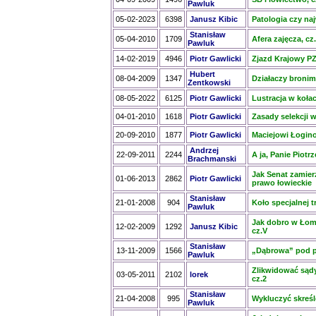
Pawluk
05-02-2023
6398
Janusz Kibic
Patologia czy na
Stanisław
05-04-2010
1709
Afera zajęcza, cz
Pawluk
14-02-2019
4946
Piotr Gawlicki
Zjazd Krajowy P
Hubert
08-04-2009
1347
Działaczy bronim
Zentkowski
08-05-2022
6125
Piotr Gawlicki
Lustracja w koła
04-01-2010
1618
Piotr Gawlicki
Zasady selekcji w
20-09-2010
1877
Piotr Gawlicki
Maciejowi Łogin
Andrzej
22-09-2011
2244
A ja, Panie Piotr
Brachmanski
Jak Senat zamier
01-06-2013
2862
Piotr Gawlicki
prawo łowieckie
Stanisław
21-01-2008
904
Koło specjalnej t
Pawluk
Jak dobro w Łomż
12-02-2009
1292
Janusz Kibic
cz.V
Stanisław
13-11-2009
1566
„Dąbrowa” pod 
Pawluk
Zlikwidować sądy
03-05-2011
2102
lorek
cz.2
Stanisław
21-04-2008
995
Wykluczyć skreś
Pawluk