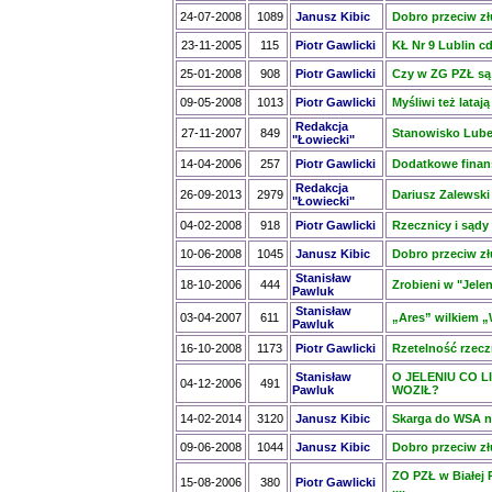
24-07-2008
1089
Janusz Kibic
Dobro przeciw zł
23-11-2005
115
Piotr Gawlicki
KŁ Nr 9 Lublin cd
25-01-2008
908
Piotr Gawlicki
Czy w ZG PZŁ są
09-05-2008
1013
Piotr Gawlicki
Myśliwi też lataj
Redakcja
27-11-2007
849
Stanowisko Lube
"Łowiecki"
14-04-2006
257
Piotr Gawlicki
Dodatkowe finan
Redakcja
26-09-2013
2979
Dariusz Zalewski
"Łowiecki"
04-02-2008
918
Piotr Gawlicki
Rzecznicy i sąd
10-06-2008
1045
Janusz Kibic
Dobro przeciw złu
Stanisław
18-10-2006
444
Zrobieni w "Jeleni
Pawluk
Stanisław
03-04-2007
611
„Ares” wilkiem „
Pawluk
16-10-2008
1173
Piotr Gawlicki
Rzetelność rzecz
Stanisław
O JELENIU CO L
04-12-2006
491
Pawluk
WOZIŁ?
14-02-2014
3120
Janusz Kibic
Skarga do WSA n
09-06-2008
1044
Janusz Kibic
Dobro przeciw złu
ZO PZŁ w Białej 
15-08-2006
380
Piotr Gawlicki
....