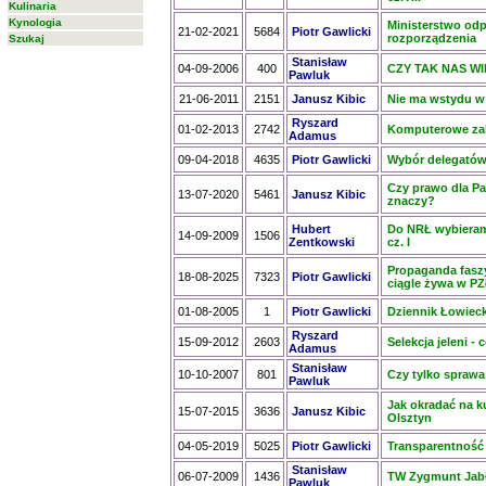
Kulinaria
Kynologia
Ministerstwo odp
21-02-2021
5684
Piotr Gawlicki
rozporządzenia
Szukaj
Stanisław
04-09-2006
400
CZY TAK NAS WID
Pawluk
21-06-2011
2151
Janusz Kibic
Nie ma wstydu 
Ryszard
01-02-2013
2742
Komputerowe zab
Adamus
09-04-2018
4635
Piotr Gawlicki
Wybór delegatów
Czy prawo dla Pa
13-07-2020
5461
Janusz Kibic
znaczy?
Hubert
Do NRŁ wybieramy
14-09-2009
1506
Zentkowski
cz. I
Propaganda fasz
18-08-2025
7323
Piotr Gawlicki
ciągle żywa w P
01-08-2005
1
Piotr Gawlicki
Dziennik Łowieck
Ryszard
15-09-2012
2603
Selekcja jeleni - 
Adamus
Stanisław
10-10-2007
801
Czy tylko sprawa
Pawluk
Jak okradać na k
15-07-2015
3636
Janusz Kibic
Olsztyn
04-05-2019
5025
Piotr Gawlicki
Transparentność 
Stanisław
06-07-2009
1436
TW Zygmunt Jabł
Pawluk