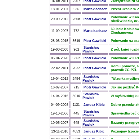
16-08-2011
2207
Piotr Gawlicki
Zarządzenie Nr 5
18-01-2007
536
Marta Łachacz
Przeszukanie w 
Polowanie w Kan
20-09-2012
2608
Piotr Gawlicki
niedźwiedzie, cz.
60-lecie Koła Ło
11-09-2007
772
Marta Łachacz
Ciechanowca
28-06-2015
3619
Piotr Gawlicki
Polowanie na cza
Stanisław
19-03-2008
962
Z pól, kniej i ga
Pawluk
05-04-2020
5362
Piotr Gawlicki
Polowanie w II R
Komu pomoże, a
22-02-2011
2032
Piotr Gawlicki
prawnik ZG PZŁ
Stanisław
19-04-2012
2454
"Wizurka myśliw
Pawluk
16-07-2007
715
Piotr Gawlicki
Jak się pozbyć K
Stanisław
14-04-2016
3910
W myśliwskiej kuc
Pawluk
04-09-2008
1131
Janusz Kibic
Dobro przeciw zł
Stanisław
19-10-2006
445
Sprawiedliwość d
Pawluk
Stanisław
10-05-2007
648
Bażanty przegryw
Pawluk
13-11-2018
4853
Janusz Kibic
Poznajmy trzeci