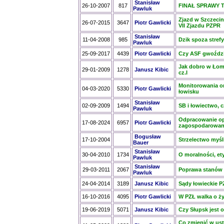
Stanisław
26-10-2007
817
FINAŁ SPRAWY T
Pawluk
Zjazd w Szczecin
26-07-2015
3647
Piotr Gawlicki
VII Zjazdu PZPR
Stanisław
11-04-2008
985
Dzik spoza stref
Pawluk
25-09-2017
4439
Piotr Gawlicki
Czy ASF gwoźdz
Jak dobro w Łomż
29-01-2009
1278
Janusz Kibic
cz.I
Monitorowania o
04-03-2020
5330
Piotr Gawlicki
łowisku
Stanisław
02-09-2009
1494
SB i łowiectwo, c
Pawluk
Odpracowanie op
17-08-2024
6957
Piotr Gawlicki
zagospodarowa
Bogusław
17-10-2004
Strzelectwo myśl
Bauer
Stanisław
30-04-2010
1734
O moralności, et
Pawluk
Stanisław
29-03-2011
2067
Poprawa stanów 
Pawluk
24-04-2014
3189
Janusz Kibic
Sądy łowieckie P
16-10-2016
4095
Piotr Gawlicki
W PZŁ walka o ży
19-06-2019
5071
Janusz Kibic
Czy Słupsk jest
Co zmienić w ustaw