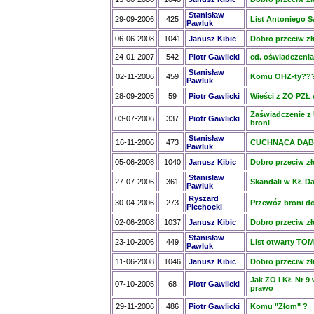
Stanisław
29-09-2006
425
List Antoniego S
Pawluk
06-06-2008
1041
Janusz Kibic
Dobro przeciw zł
24-01-2007
542
Piotr Gawlicki
cd. oświadczenia
Stanisław
02-11-2006
459
Komu OHZ-ty??? 
Pawluk
28-09-2005
59
Piotr Gawlicki
Wieści z ZO PZŁ
Zaświadczenie z U
03-07-2006
337
Piotr Gawlicki
broni
Stanisław
16-11-2006
473
CUCHNĄCA DĄ
Pawluk
05-06-2008
1040
Janusz Kibic
Dobro przeciw złu
Stanisław
27-07-2006
361
Skandali w KŁ Da
Pawluk
Ryszard
30-04-2006
273
Przewóz broni do
Piechocki
02-06-2008
1037
Janusz Kibic
Dobro przeciw złu
Stanisław
23-10-2006
449
List otwarty T
Pawluk
11-06-2008
1046
Janusz Kibic
Dobro przeciw złu
Jak ZO i KŁ Nr 9
07-10-2005
68
Piotr Gawlicki
prawo
29-11-2006
486
Piotr Gawlicki
Komu "Złom" ?