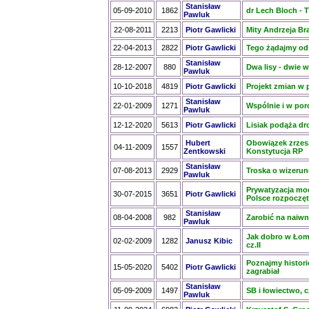
Stanisław
05-09-2010
1862
dr Lech Bloch - 
Pawluk
22-08-2011
2213
Piotr Gawlicki
Mity Andrzeja B
22-04-2013
2822
Piotr Gawlicki
Tego żądajmy od
Stanisław
28-12-2007
880
Dwa lisy - dwie w
Pawluk
10-10-2018
4819
Piotr Gawlicki
Projekt zmian w 
Stanisław
22-01-2009
1271
Wspólnie i w po
Pawluk
12-12-2020
5613
Piotr Gawlicki
Lisiak podąża dro
Hubert
Obowiązek zrzesz
04-11-2009
1557
Zentkowski
Konstytucja RP
Stanisław
07-08-2013
2929
Troska o wizerun
Pawluk
Prywatyzacja mo
30-07-2015
3651
Piotr Gawlicki
Polsce rozpoczę
Stanisław
08-04-2008
982
Zarobić na naiwn
Pawluk
Jak dobro w Łomż
02-02-2009
1282
Janusz Kibic
cz.II
Poznajmy historię
15-05-2020
5402
Piotr Gawlicki
zagrabiał
Stanisław
05-09-2009
1497
SB i łowiectwo, c
Pawluk