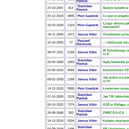
Pawluk
Stanisław
23-10-2007
814
Świeże kwiatki w
Pawluk
25-12-2018
4895
Piotr Gawlicki
Co jest w projek
Czego obrona jak
16-03-2009
1324
Piotr Gawlicki
stanowisk?
18-11-2009
1571
Janusz Kibic
Oszukiwani prze
Ryszard
16-10-2005
77
.. i skończyły si
Piechocki
W Tarnobrzegu te
08-07-2011
2168
Janusz Kibic
cz.II
Stanisław
29-04-2008
1003
Sądy łowieckie p
Pawluk
04-05-2018
4660
Janusz Kibic
Kierownictwo PZ
Jak dobro w Łomż
09-02-2009
1289
Janusz Kibic
cz.IV
14-11-2020
5585
Piotr Gawlicki
Łowiectwo norma
Stanisław
07-10-2009
1529
Jak TW Jabłoński, 
Pawluk
08-10-2025
7374
Janusz Kibic
OZD w Elblągu, c
Stanisław
28-08-2006
393
ZNIECZULICA
Pawluk
19-12-2019
5254
Janusz Kibic
Kolejne zwycięst
Stanisław
04-09-2009
1496
SB i łowiectwo, cz