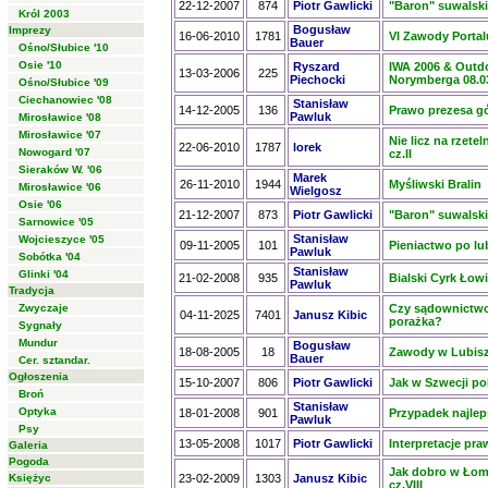
22-12-2007
874
Piotr Gawlicki
"Baron" suwalski,
Król 2003
Bogusław
Imprezy
16-06-2010
1781
VI Zawody Portalu
Bauer
Ośno/Słubice '10
Osie '10
Ryszard
IWA 2006 & Outdo
13-03-2006
225
Piechocki
Norymberga 08.03
Ośno/Słubice '09
Ciechanowiec '08
Stanisław
14-12-2005
136
Prawo prezesa gó
Pawluk
Mirosławice '08
Mirosławice '07
Nie licz na rzete
22-06-2010
1787
lorek
Nowogard '07
cz.II
Sieraków W. '06
Marek
26-11-2010
1944
Myśliwski Bralin
Mirosławice '06
Wielgosz
Osie '06
21-12-2007
873
Piotr Gawlicki
"Baron" suwalski, 
Sarnowice '05
Stanisław
Wojcieszyce '05
09-11-2005
101
Pieniactwo po lu
Pawluk
Sobótka '04
Stanisław
Glinki '04
21-02-2008
935
Bialski Cyrk Łowie
Pawluk
Tradycja
Zwyczaje
Czy sądownictwo
04-11-2025
7401
Janusz Kibic
porażka?
Sygnały
Mundur
Bogusław
18-08-2005
18
Zawody w Lubisz
Bauer
Cer. sztandar.
Ogłoszenia
15-10-2007
806
Piotr Gawlicki
Jak w Szwecji pol
Broń
Stanisław
Optyka
18-01-2008
901
Przypadek najle
Pawluk
Psy
13-05-2008
1017
Piotr Gawlicki
Interpretacje pr
Galeria
Pogoda
Jak dobro w Łomż
Księżyc
23-02-2009
1303
Janusz Kibic
cz.VIII