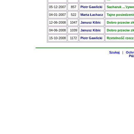
05-12-2007
857
Piotr Gawlicki
Sacharuk ...'żyw
04-01-2007
522
Marta Łachacz
Tajne posiedzen
12-06-2008
1047
Janusz Kibic
Dobro przeciw złu
04-06-2008
1039
Janusz Kibic
Dobro przeciw złu,
15-10-2008
1172
Piotr Gawlicki
Rzetelność rzecz
Szukaj
|
Ochr
P&H