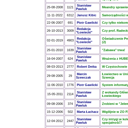
Stanisław
25-08-2008
1121
Meandry sprawied
Pawluk
11-11-2022
6312
Janusz Kibic
Samorządności w 
22-06-2007
691
Piotr Gawlicki
Czy tylko nieko
Redakcja
26-10-2013
3009
Czy prof. Radeck
"Łowiecki"
Redakcja
Oświadczenie Pr
02-01-2019
4903
"Łowiecki"
(2)
Stanisław
25-01-2010
1639
"Zabawa" trwa!
Pawluk
Stanisław
16-04-2007
624
Wrażenia z HUB
Pawluk
08-03-2013
2777
Robert Detka
W Częstochowie 
Marcin
Łowiectwo w Unii
29-08-2005
29
Szewczak
Szwecja
11-06-2010
1776
Piotr Gawlicki
System informaty
Stanisław
Z wokandy Głów
15-05-2011
2114
Pawluk
Łowieckiego
Stanisław
09-08-2006
374
Zrobieni w "Jelen
Pawluk
15-12-2006
502
Marta Łachacz
Wigilijnie w ZO 
Stanisław
Czy intrygi w kol
12-04-2012
2447
Pawluk
specjalność?