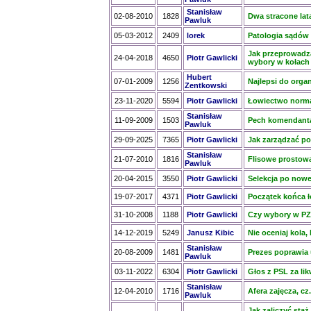
Stanisław
02-08-2010
1828
Dwa stracone lat
Pawluk
05-03-2012
2409
lorek
Patologia sądów 
Jak przeprowadz
24-04-2018
4650
Piotr Gawlicki
wybory w kołach
Hubert
07-01-2009
1256
Najlepsi do organ
Zentkowski
23-11-2020
5594
Piotr Gawlicki
Łowiectwo norma
Stanisław
11-09-2009
1503
Pech komendant
Pawluk
29-09-2025
7365
Piotr Gawlicki
Jak zarządzać po
Stanisław
21-07-2010
1816
Flisowe prostow
Pawluk
20-04-2015
3550
Piotr Gawlicki
Selekcja po now
19-07-2017
4371
Piotr Gawlicki
Początek końca 
31-10-2008
1188
Piotr Gawlicki
Czy wybory w PZ
14-12-2019
5249
Janusz Kibic
Nie oceniaj kola,
Stanisław
20-08-2009
1481
Prezes poprawia
Pawluk
03-11-2022
6304
Piotr Gawlicki
Głos z PSL za li
Stanisław
12-04-2010
1716
Afera zajęcza, cz
Pawluk
Jak zaliczyć sta