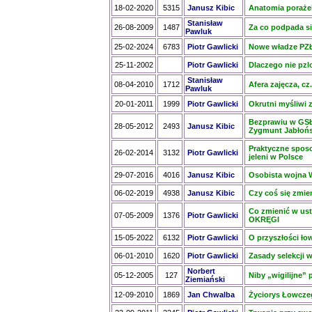
18-02-2020
5315
Janusz Kibic
Anatomia poraże
Stanisław
26-08-2009
1487
Za co podpada s
Pawluk
25-02-2024
6783
Piotr Gawlicki
Nowe władze PZŁ
25-11-2002
Piotr Gawlicki
Dlaczego nie pzl
Stanisław
08-04-2010
1712
Afera zajęcza, cz
Pawluk
20-01-2011
1999
Piotr Gawlicki
Okrutni myśliwi z
Bezprawiu w GSŁ
28-05-2012
2493
Janusz Kibic
Zygmunt Jabłońs
Praktyczne sposo
26-02-2014
3132
Piotr Gawlicki
jeleni w Polsce
29-07-2016
4016
Janusz Kibic
Osobista wojna 
06-02-2019
4938
Janusz Kibic
Czy coś się zmie
Co zmienić w ustaw
07-05-2009
1376
Piotr Gawlicki
OKRĘGI
15-05-2022
6132
Piotr Gawlicki
O przyszłości ło
06-01-2010
1620
Piotr Gawlicki
Zasady selekcji w
Norbert
05-12-2005
127
Niby „wigilijne”
Ziemiański
12-09-2010
1869
Jan Chwalba
Życiorys Łowcze