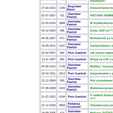
myśliwych?
Bogusław
27-03-2010
1700
Uniewinnienie ł
Bauer
Stanisław
02-07-2007
701
HISTORIA PEW
Pawluk
Stanisław
21-03-2016
3886
W myśliwskiej ku
Pawluk
Stanisław
30-10-2006
456
Komu OHZ-ty??? 
Pawluk
Stanisław
04-06-2007
673
Normalność po lub
Pawluk
Stanisław
16-05-2011
2115
Zaufaj koledze i 
Pawluk
20-02-2007
569
Piotr Gawlicki
Jak można wpły
13-11-2007
835
Piotr Gawlicki
Wstyd za U.W. Lu
Stanisław
04-05-2010
1738
Myśliwy "terrory
Pawluk
02-02-2011
2012
Piotr Gawlicki
Indywidualnie z 
Stanisław
22-12-2006
509
Pod sztandaram
Pawluk
Stanisław
07-08-2008
1103
Modelowa gospoda
Pawluk
O selekcji dysku
21-07-2022
6199
Piotr Gawlicki
cz.1
Redakcja
22-12-2018
4892
Oświadczenie pr
"Łowiecki"
Stanisław
18-09-2006
414
Pędzący "SZÓST