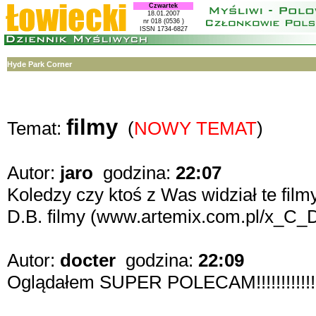
Czwartek
18.01.2007
nr 018 (0536 )
ISSN 1734-6827
Hyde Park Corner
filmy
Temat:
(
NOWY TEMAT
)
Autor:
jaro
godzina:
22:07
Koledzy czy ktoś z Was widział te fil
D.B. filmy (www.artemix.com.pl/x_C
Autor:
docter
godzina:
22:09
Oglądałem SUPER POLECAM!!!!!!!!!!!!!