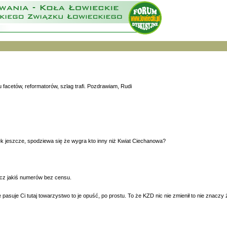
 facetów, reformatorów, szlag trafi. Pozdrawiam, Rudi
lwiek jeszcze, spodziewa się że wygra kto inny niż Kwiat Ciechanowa?
kocz jakiś numerów bez censu.
asuje Ci tutaj towarzystwo to je opuść, po prostu. To że KZD nic nie zmienił to nie znaczy