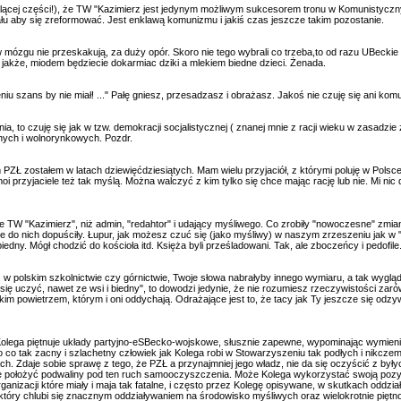
lącej części!), że TW "Kazimierz jest jedynym możliwym sukcesorem tronu w Komunistyczn
ału aby się zreformować. Jest enklawą komunizmu i jakiś czas jeszcze takim pozostanie.
e w mózgu nie przeskakują, za duży opór. Skoro nie tego wybrali co trzeba,to od razu UBeck
a jakże, miodem będziecie dokarmiac dziki a mlekiem biedne dzieci. Żenada.
u szans by nie miał! ..." Pałę gniesz, przesadzasz i obrażasz. Jakoś nie czuję się ani kom
o czuję się jak w tzw. demokracji socjalistycznej ( znanej mnie z racji wieku w zasadzie z h
znych i wolnorynkowych. Pozdr.
PZŁ zostałem w latach dziewięćdziesiątych. Mam wielu przyjaciół, z którymi poluję w Polsc
przyjaciele też tak myślą. Można walczyć z kim tylko się chce mając rację lub nie. Mi nic d
 TW "Kazimierz", niż admin, "redahtor" i udający myśliwego. Co zrobiły "nowoczesne" zmiany 
że do nich dopuściły. Łupur, jak możesz czuć się (jako myśliwy) w naszym zrzeszeniu jak w "
iedny. Mógł chodzić do kościoła itd. Księża byli prześladowani. Tak, ale zboczeńcy i pedofile.
 w polskim szkolnictwie czy górnictwie, Twoje słowa nabrałyby innego wymiaru, a tak wygląda
 się uczyć, nawet ze wsi i biedny", to dowodzi jedynie, że nie rozumiesz rzeczywistości zaró
kim powietrzem, którym i oni oddychają. Odrażające jest to, że tacy jak Ty jeszcze się od
Kolega piętnuje układy partyjno-eSBecko-wojskowe, słusznie zapewne, wypominając wymienia
 co tak zacny i szlachetny człowiek jak Kolega robi w Stowarzyszeniu tak podłych i nikcze
ach. Zdaje sobie sprawę z tego, że PZŁ a przynajmniej jego władz, nie da się oczyścić z
e położyć podwaliny pod ten ruch samooczyszczenia. Może Kolega wykorzystać swoją pozycj
nizacji które miały i maja tak fatalne, i często przez Kolegę opisywane, w skutkach oddział
który chlubi się znacznym oddziaływaniem na środowisko myśliwych oraz wielokrotnie piętnowa