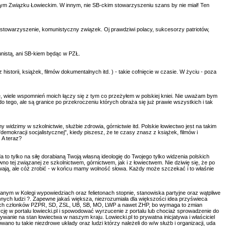
ym Związku Łowieckim. W innym, nie SB-ckim stowarzyszeniu szans by nie miał! Ten
ie stowarzyszenie, komunistyczny związek. Oj prawdziwi polacy, sukcesorzy patriotów,
unistą, ani SB-kiem będąc w PZŁ.
istorii, książek, filmów dokumentalnych itd. ) - takie cofnięcie w czasie. W życiu - poza
e, wiele wspomnień moich łączy się z tym co przeżyłem w polskiej kniei. Nie uważam bym
o tego, ale są granice po przekroczeniu których obraża się już prawie wszystkich i tak
widzimy w szkolnictwie, służbie zdrowia, górnictwie itd. Polskie łowiectwo jest na takim
demokracji socjalistycznej", kiedy piszesz, że te czasy znasz z książek, filmów i
 A teraz?
 to tylko na siłę dorabianą Twoją własną ideologię do Twojego tylko widzenia polskich
wno tej związanej ze szkolnictwem, górnictwem, jak i z łowiectwem. Nie dziwię się, że po
zywają, ale cóż zrobić - w końcu mamy wolność słowa. Każdy może szczekać i to właśnie
nym w Kolegi wypowiedziach oraz felietonach stopnie, stanowiska partyjne oraz wątpliwe
mnych ludzi ?. Zapewne jakaś większa, niezrozumiała dla większości idea przyświeca
 byłych członków PZPR, SD, ZSL, UB, SB, MO, LWP a nawet ZHP, bo wymaga to zmian
ę w portalu lowiecki.pl i spowodować wyrzucenie z portalu lub chociaż sprowadzenie do
ywanie na stan łowiectwa w naszym kraju. Lowiecki.pl to prywatna inicjatywa i właściciel
no tu takie niezdrowe układy oraz ludzi którzy należeli do w/w służb i organizacji, uda