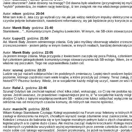
Jakie oburzenie? Jakie dzwony na trwogę? Od dawna było wiadome (przynajmniej tej myś
"wybór" potwierdza, że miałem rację twierdząc, iż ten związek nie ma właściwego potencj
Autor:
nikon
godzina:
20:04
Mnie tam koło d...lata czy go wybrali czy nie,ale jak widzę niektórym impulsy elektryczn
czynów jedynie bohaterskich, nawiedzeni reformatorzy, wy jak będziecie przy korycie,to 
Autor:
Marek Biały
godzina:
21:40
Stanisławie... "...Komunistycznym Związku Łowieckim. W innym, nie SB-ckim stowarzyszeni
Autor:
Łupur21
godzina:
21:50
Ad. Marek Biały Jestem odmiennego zdania. Gdy jako myśliwy obserwuję władze zrzeszenia, t
zrzeszeszeniem - jestem jakby w innym świecie, w innych realiach, bardziej demokratyc
Autor:
Marek Biały
godzina:
22:05
Ja jestem innego zdania. Moja przygoda z łowiectwem zaczęła się poza Polską, członkiem 
był członkiem jakiegokolwiek komunistycznego stowarzyszenia lub SB-eckigo. Wiem, że moi 
właśnie się poczułem. Tego nie usprawiedliwia żaden cel.
Autor:
szunaj
godzina:
22:23
Ludzie się już nażarli solidaruchów i im podobnych zmieniaczy. Lepiej niech wodzem będzie
poziomie, którego zazdrości nam wiele krajów, a które przeżyły już zmiany. Teraz żałują, 
historii??? Piszesz bzdury. Wiedz, że w socjalizmie każdy mógł się uczyć, nawet ze wsi i b
Autor:
Rafał J.
godzina:
22:46
Szunaj! Gdybyś tak zechciał napisać choć kilka zdań, wskazując, co Ci się nie podoba np.
spraw. Jeżeli uważasz, że prawdziwe i najważniejsze jest to, iż "w socjalizmie każdy mógł
drodze Ci tylko z tajnymi współpracownikami SB - widocznie lubisz oddychać wyłącznie ta
odróżnia nas od mrocznych czasów komuny, do których tak mocno tęsknisz.
Autor:
marcin76
godzina:
22:51
Witam Kolego Stanisławie Czytając Kolegi wypowiedzi na Forum oraz felietony w których 
zasługi w donoszeniu na innych, chciałbym wyrazić swoje zdumienie oraz zaskoczenie, bo
Koledze i zmusza do babrania się w tym bagnie moralnym pełnym ludzi o złych charakter
legislacyjnych a to zajmie dużo czasu. Ale można zacząć małymi kroczkami i Kolega moż
roli biernych czytelników wszystkich wyżej wymienionych prze zemnie członków służb i orga
może sobie coś takiego wprowadzić. Jestem przekonany, że jeżeli na lowiecki.pl - portalu 