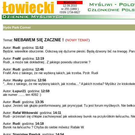
Niedziela
12.09.2010
nr 255 (1869 )
ISSN 1734-6827
Hyde Park Corner
NIEBAWEM SIĘ ZACZNIE !
Temat:
(
NOWY TEMAT
)
Autor:
Rudi
godzina:
11:52
Będzie. wieeelkie oburzenie. Odezwą się dyżurne pieski. Będą dzwony bić na trwogę. Paru
Autor:
FraM
godzina:
12:19
Rudi , a może tak dokładniej . Z jakiego powodu oburzenie ?
Autor:
Rudi
godzina:
12:46
FraM. Ano z takiego, że nie wybiorą takich, jak trzeba. Pzdr. Rudi
Autor:
Husky
godzina:
12:56
"...Ano z takiego, że nie wybiorą takich, jak trzeba...." A jakich trzeba? Myślisz że ktoko
Autor:
Łupur21
godzina:
12:59
ale numer ....... ten 4092 :)
Autor:
Rudi
godzina:
13:35
Łupur. Jesteś tak głupio poinformowany, jak pryncypał. Tu jest forum myśliwych. Nie beł
Autor:
Rafał Witkowski
godzina:
14:11
Rudi - przestań się chłopie zachowywać jak wioskowy burek na przykrótkim łańcuchu. Nie p
Autor:
Rudi
godzina:
14:18
Burek na łańcuchu ? Chyba do siebie mówisz Rafale W.
Autor:
Stanisław Pawluk
godzina:
14:54