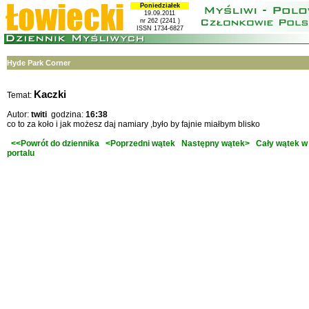
Poniedziałek
19.09.2011
nr 262 (2241 )
ISSN 1734-6827
Hyde Park Corner
Kaczki
Temat:
Autor:
twiti
godzina:
16:38
co to za koło i jak możesz daj namiary ,było by fajnie miałbym blisko
<<Powrót do dziennika
<Poprzedni wątek
Następny wątek>
Cały wątek w
portalu