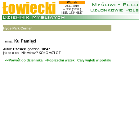
Wtorek
26.11.2019
nr 330 (5231 )
ISSN 1734-6827
Hyde Park Corner
Ku Pamięci
Temat:
Autor:
Czesiek
godzina:
10:47
jak to o co . Nie wiesz? KOŁO wZLOT
<<Powrót do dziennika
<Poprzedni wątek
Cały wątek w portalu