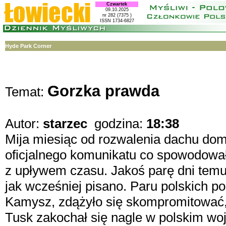
Czwartek
09.10.2025
nr 282 (7375 )
ISSN 1734-6827
Hyde Park Corner
Gorzka prawda
Temat:
Autor:
starzec
godzina:
18:38
Mija miesiąc od rozwalenia dachu domu
oficjalnego komunikatu co spowodował
z upływem czasu. Jakoś parę dni temu w
jak wcześniej pisano. Paru polskich po
Kamysz, zdążyło się skompromitować, 
Tusk zakochał się nagle w polskim wojs