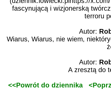
(dziennik.lowiecki.plhttps://x.c
fascynującą i wizjonerską twórc
terroru p
Autor:
Rob
Wiarus, Wiarus, nie wiem, niektóryc
ż
Autor:
Rob
A zresztą do t
<<Powrót do dziennika
<Poprz