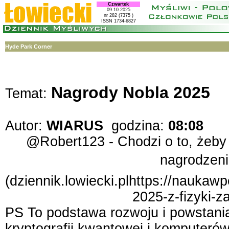
Czwartek
09.10.2025
nr 282 (7375 )
ISSN 1734-6827
Hyde Park Corner
Nagrody Nobla 2025
Temat:
Autor:
WIARUS
godzina:
08:08
@Robert123 - Chodzi o to, żeby 
nagrodzeni
(dziennik.lowiecki.plhttps://nauk
2025-z-fizyki-
PS To podstawa rozwoju i powstani
kryptografii kwantowej i komputer