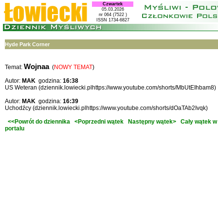
Czwartek
05.03.2026
nr 064 (7522 )
ISSN 1734-6827
Hyde Park Corner
Wojnaa
Temat:
(
NOWY TEMAT
)
Autor:
MAK
godzina:
16:38
US Weteran (dziennik.lowiecki.plhttps://www.youtube.com/shorts/MbUtEIhbam8)
Autor:
MAK
godzina:
16:39
Uchodźcy (dziennik.lowiecki.plhttps://www.youtube.com/shorts/dOaTAb2Ivqk)
<<Powrót do dziennika
<Poprzedni wątek
Następny wątek>
Cały wątek w
portalu