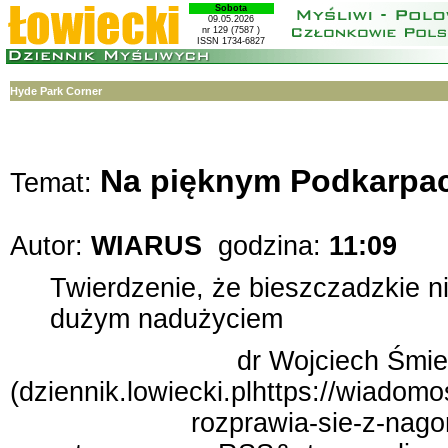
Sobota
09.05.2026
nr 129 (7587 )
ISSN 1734-6827
Hyde Park Corner
Na pięknym Podkarpaci
Temat:
Autor:
WIARUS
godzina:
11:09
Twierdzenie, że bieszczadzkie ni
dużym nadużyciem
dr Wojciech Śmie
(dziennik.lowiecki.plhttps://wiado
rozprawia-sie-z-nago