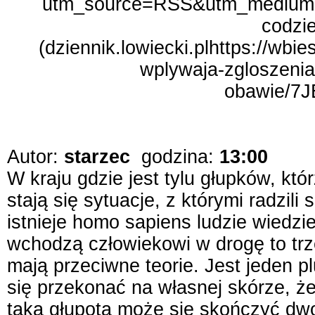
utm_source=RSS&utm_medium
codzie
(dziennik.lowiecki.plhttps://wbi
wplywaja-zgloszeni
obawie/7
Autor:
starzec
godzina:
13:00
W kraju gdzie jest tylu głupków, kt
stają się sytuacje, z którymi radzili 
istnieje homo sapiens ludzie wiedzie
wchodzą człowiekowi w drogę to trz
mają przeciwne teorie. Jest jeden pl
się przekonać na własnej skórze, ż
taka głupota może się skończyć dwo