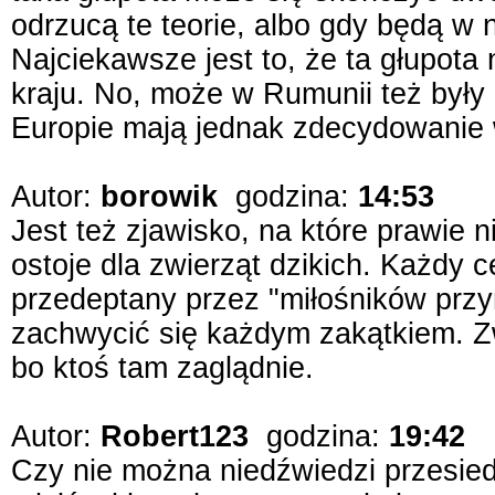
odrzucą te teorie, albo gdy będą w n
Najciekawsze jest to, że ta głupota
kraju. No, może w Rumunii też były 
Europie mają jednak zdecydowanie 
Autor:
borowik
godzina:
14:53
Jest też zjawisko, na które prawie n
ostoje dla zwierząt dzikich. Każdy 
przedeptany przez "miłośników przy
zachwycić się każdym zakątkiem. Z
bo ktoś tam zaglądnie.
Autor:
Robert123
godzina:
19:42
Czy nie można niedźwiedzi przesied