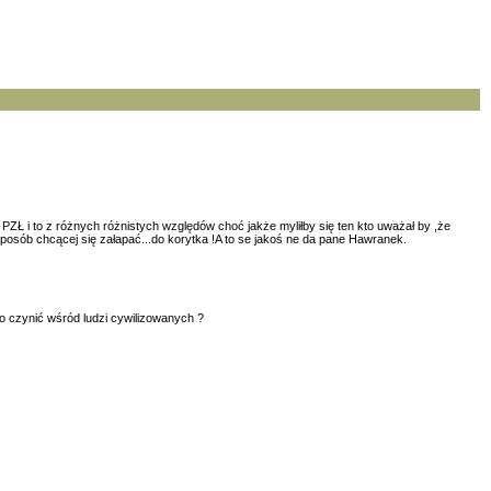
PZŁ i to z różnych różnistych względów choć jakże myliłby się ten kto uważał by ,że
 sposób chcącej się załapać...do korytka !A to se jakoś ne da pane Hawranek.
o czynić wśród ludzi cywilizowanych ?