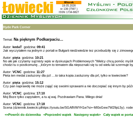
Wtorek
19.05.2026
nr 139 (7597 )
ISSN 1734-6827
Hyde Park Corner
Na pięknym Podkarpaciu...
Temat:
Autor:
kedaT
godzina:
09:41
Jak wyczytałem na jednym z portali w Bułgarii niedżwiedzie tez przebudziły się z zimowego
Autor:
pięta
godzina:
10:21
No ale jak czytamy sążnisty wpis w dyskusjach Problemowych "Wielcy chcą pomóc myśliwym..
chodzi tu o postkomunę...,którym to tematem dla niepoznaki się tu od wielu lat szermuje 
Autor:
VCNC
godzina:
11:27
Pieta ten medal zasluzony dla pzl ....to taka kopia zasluzony dla prl, tylko w lowiectwie?
Autor:
pięta
godzina:
15:12
Czy pan naprawdę nie może zająć się swoimi sprawami a nie doczepiać się innym by późni
Autor:
VCNC
godzina:
17:10
Moj Boze tylko zapytalem, a tu aj waj. Pozdrawiam Pana. Milego dnia!
Autor:
VCNC
godzina:
17:18
Scena (dziennik.lowiecki.plhttps://youtu.be/SGAflVWYH1w?si=-MI0oGew7W29pL5y). rode
<<Powrót do dziennika
<Poprzedni wątek
Następny wątek>
Cały wątek w porta