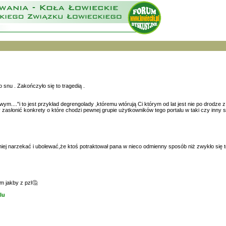
 snu . Zakończyło się to tragedią .
.."i to jest przykład degrengolady ,któremu wtórują Ci którym od lat jest nie po drodze z 
by zasłonić konkrety o które chodzi pewnej grupie użytkowników tego portalu w taki czy inny
ej narzekać i ubolewać,że ktoś potraktował pana w nieco odmienny sposób niż zwykło się t
m jakby z pzl🤔
lu