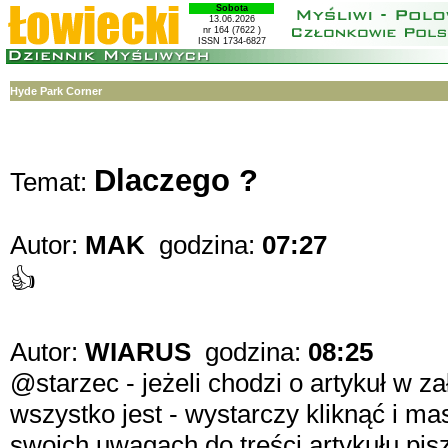
Sobota
13.06.2026
nr 164 (7622 )
ISSN 1734-6827
Hyde Park Corner
Dlaczego ?
Temat:
Autor:
MAK
godzina:
07:27
👍
Autor:
WIARUS
godzina:
08:25
@starzec - jeżeli chodzi o artykuł w z
wszystko jest - wystarczy kliknąć i ma
swoich uwagach do treści artykułu pisz 