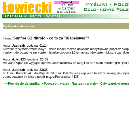
Czwartek
18.01.2007
nr 018 (0536 )
ISSN 1734-6827
Myśliwskie akcesoria
Sunfire G2 Nitrolo - co to za "diabelstwo"?
Temat:
Autor:
Jastrząb
godzina:
01:14
Surefire to system "modułowy"---wiele modeli można dowolnie modyfikować poprzez okupi
miałbym dorodzać--sam kupiłem latarke diodową L5 lumamax i dokupiłem klosz z żarniki
Autor:
dziku123
godzina:
20:05
Ad. Jastrząb A jak wygląda sprawa akumulatorów do Mag Lite 3d? Mam surefire |P9 i jest t
Autor:
Jastrząb
godzina:
23:33
ad Dziku Komplet aku do MagLite 3d to ok.150 pln( jesli kupujesz to zwróć uwagę na p
zdecydowanie mniejszy pobór prądu.Pozdrawiam! DB!
<<Powrót do dziennika
<Poprzedni wątek
Następny wątek>
Cały wątek w porta