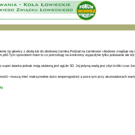
enie np głowicy z diodą lub do diodowej żarnika.Podział na żarnikowe i diodowe znajduje 
em p60.Tym sposobem mam to co potrzebuję na konkretny wyjazd(nie tylko polowanie ale te
o super latarka jednak moją ulubioną jest agLite 3D. Jej jedyną wadą jest zbyt krótki czas 
ojemność--muszą mieć maksymalnie dużo amperogodzin) a poza tym przy akumulatorach warto
lu