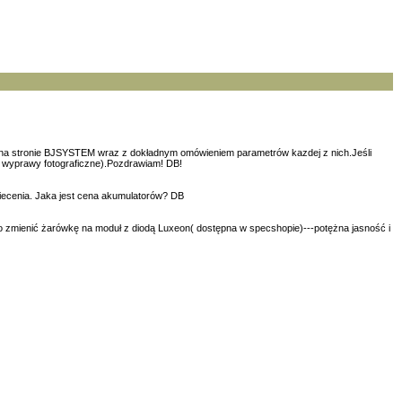
się na stronie BJSYSTEM wraz z dokładnym omówieniem parametrów kazdej z nich.Jeśli
ż wyprawy fotograficzne).Pozdrawiam! DB!
świecenia. Jaka jest cena akumulatorów? DB
 zmienić żarówkę na moduł z diodą Luxeon( dostępna w specshopie)---potężna jasność i