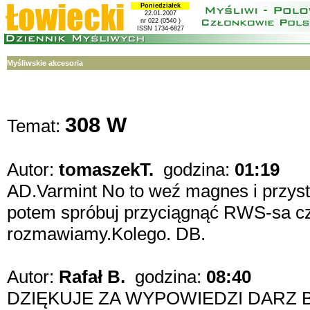
Poniedziałek
22.01.2007
nr 022 (0540 )
ISSN 1734-6827
Myśliwskie akcesoria
308 W
Temat:
Autor:
tomaszekT.
godzina:
01:19
AD.Varmint No to weź magnes i przys
potem spróbuj przyciągnąć RWS-sa czy
rozmawiamy.Kolego. DB.
Autor:
Rafał B.
godzina:
08:40
DZIĘKUJE ZA WYPOWIEDZI DARZ 