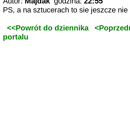
Autor:
Majdak
godzina:
22:55
PS, a na sztucerach to sie jeszcze nie z
<<Powrót do dziennika
<Poprzed
portalu