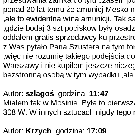
przesuwania zamka do tylu czasem poz
ponad 20 lat temu że amunicj Mesko 
,ale to ewidentna wina amunicji. Tak s
,gdzie bodaj 3 szt pocisków były osad
oddałem gratis sprzedawcy ku przestrod
z Was pytało Pana Szustera na tym fo
,więc nie rozumię takiego podejścia 
Warszawy i nie kupiłem jeszcze niczeg
bezstronną osobą w tym wypadku ,ale 
Autor:
szlagoś
godzina:
11:47
Miałem tak w Mosinie. Była to pierwsz
308 W. W innych sztucach nigdy tego 
Autor:
Krzych
godzina:
17:09