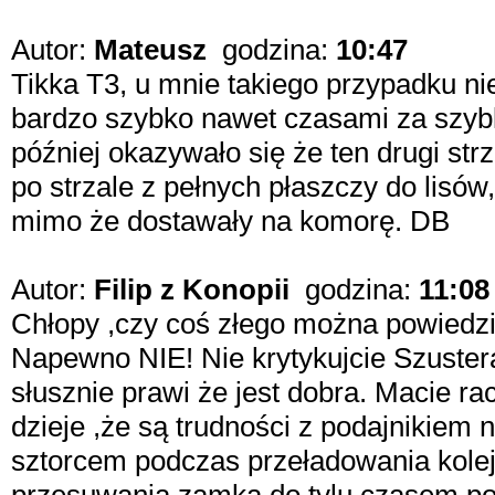
Autor:
Mateusz
godzina:
10:47
Tikka T3, u mnie takiego przypadku ni
bardzo szybko nawet czasami za szybko
później okazywało się że ten drugi strz
po strzale z pełnych płaszczy do lisów
mimo że dostawały na komorę. DB
Autor:
Filip z Konopii
godzina:
11:08
Chłopy ,czy coś złego można powiedzi
Napewno NIE! Nie krytykujcie Szustera
słusznie prawi że jest dobra. Macie ra
dzieje ,że są trudności z podajnikiem
sztorcem podczas przeładowania kolejn