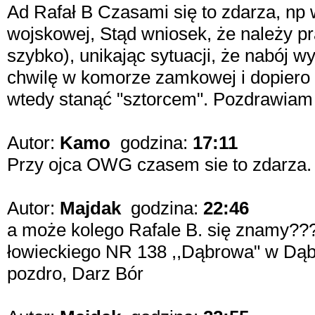
Ad Rafał B Czasami się to zdarza, np 
wojskowej, Stąd wniosek, że należy p
szybko), unikając sytuacji, że nabój w
chwilę w komorze zamkowej i dopiero 
wtedy stanąć "sztorcem". Pozdrawiam
Autor:
Kamo
godzina:
17:11
Przy ojca OWG czasem sie to zdarza
Autor:
Majdak
godzina:
22:46
a może kolego Rafale B. się znamy???
łowieckiego NR 138 ,,Dąbrowa" w Dąb
pozdro, Darz Bór