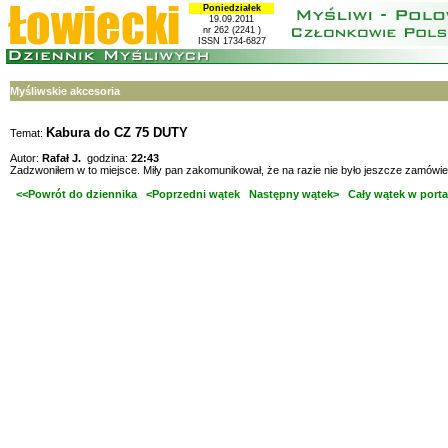
Poniedziałek
19.09.2011
nr 262 (2241 )
ISSN 1734-6827
Myśliwskie akcesoria
Kabura do CZ 75 DUTY
Temat:
Autor:
Rafał J.
godzina:
22:43
Zadzwoniłem w to miejsce. Miły pan zakomunikował, że na razie nie było jeszcze zamówie
<<Powrót do dziennika
<Poprzedni wątek
Następny wątek>
Cały wątek w porta