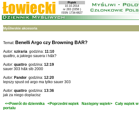
Piątek
10.10.2014
nr 283 (3358 )
ISSN 1734-6827
Myśliwskie akcesoria
Benelli Argo czy Browning BAR?
Temat:
Autor:
sziraria
godzina:
11:10
quattro, a jakiego sauera i h&k?
Autor:
quattro
godzina:
12:19
sauer 303 h&k slb 2000
Autor:
Pandor
godzina:
12:20
lepszy spust od argo ma tylko sauer 303
Autor:
quattro
godzina:
13:36
jak za niego doplacisz
<<Powrót do dziennika
<Poprzedni wątek
Następny wątek>
Cały wątek w
portalu