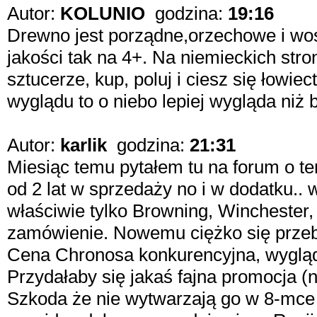
Autor:
KOLUNIO
godzina:
19:16
Drewno jest porządne,orzechowe i wos
jakości tak na 4+. Na niemieckich str
sztucerze, kup, poluj i ciesz się łowi
wyglądu to o niebo lepiej wygląda niż 
Autor:
karlik
godzina:
21:31
Miesiąc temu pytałem tu na forum o te
od 2 lat w sprzedaży no i w dodatku..
właściwie tylko Browning, Winchester,
zamówienie. Nowemu ciężko się przebi
Cena Chronosa konkurencyjna, wygląda
Przydałaby się jakaś fajna promocja (n
Szkoda że nie wytwarzają go w 8-mce c