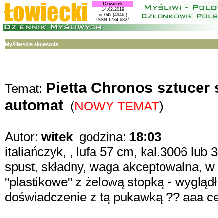
Czwartek
14.02.2019
nr 045 (4946 )
ISSN 1734-6827
Myśliwskie akcesoria
Pietta Chronos sztucer
Temat:
automat
(
NOWY TEMAT
)
Autor:
witek
godzina:
18:03
italiańczyk, , lufa 57 cm, kal.3006 lub
spust, składny, waga akceptowalna, w
"plastikowe" z żelową stopką - wyglądł
doświadczenie z tą pukawką ?? aaa cen