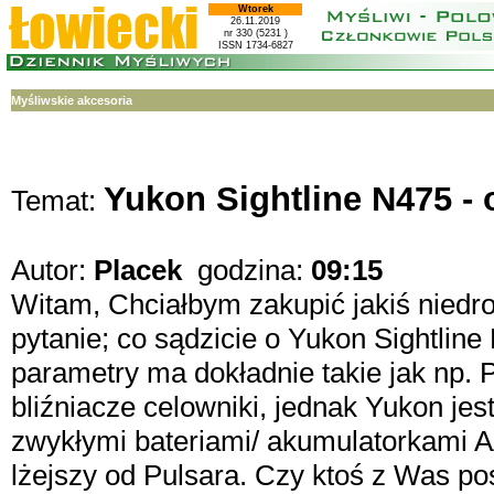
Wtorek
26.11.2019
nr 330 (5231 )
ISSN 1734-6827
Myśliwskie akcesoria
Yukon Sightline N475 - 
Temat:
Autor:
Placek
godzina:
09:15
Witam, Chciałbym zakupić jakiś niedr
pytanie; co sądzicie o Yukon Sightlin
parametry ma dokładnie takie jak np. P
bliźniacze celowniki, jednak Yukon jes
zwykłymi bateriami/ akumulatorkami AA 
lżejszy od Pulsara. Czy ktoś z Was p