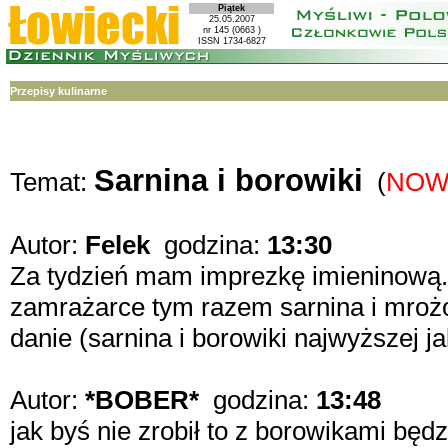
Piątek
25.05.2007
nr 145 (0663 )
ISSN 1734-6827
Przepisy kulinarne
Sarnina i borowiki
Temat:
(
NOW
Autor:
Felek
godzina:
13:30
Za tydzień mam imprezkę imieninową
zamrażarce tym razem sarnina i mrożo
danie (sarnina i borowiki najwyższej j
Autor:
*BOBER*
godzina:
13:48
jak byś nie zrobił to z borowikami bę