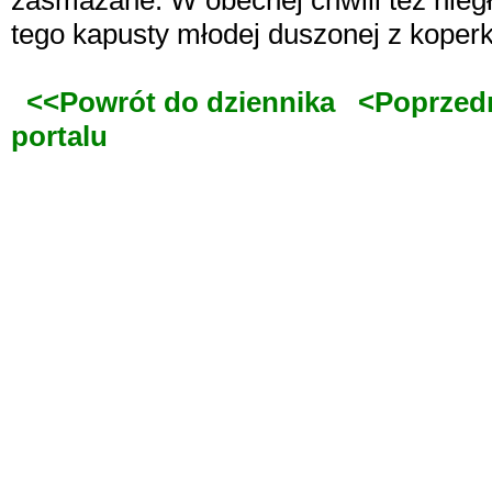
zasmażane. W obecnej chwili też nieg
tego kapusty młodej duszonej z koper
<<Powrót do dziennika
<Poprzed
portalu