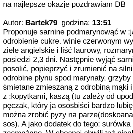
na najlepsze okazje pozdrawiam DB
Autor:
Bartek79
godzina:
13:51
Proponuje sarnine podmarynowąć w :j
odrobienie cukre. winie czerwonym wyt
ziele angielskie i liść laurowy, rozmar
posiedzi 2,3 dni. Następnie wyjąć sarn
posolić, popieprzyć i zrumienić na sil
odrobine płynu spod marynaty, grzyby
śmietane zmieszaną z odrobiną mąki
z :kopytkami, kaszą (tu zależy od up
pęczak, który ja ososbiści bardzo lubię
można zrobić pyzy na parze(doskoanale 
sos). A jako dodatek do tego: surówka