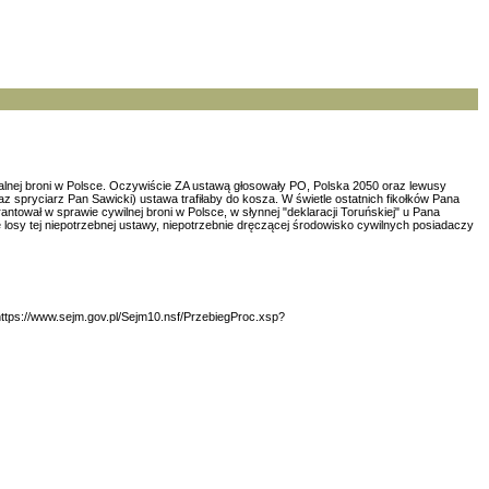
alnej broni w Polsce. Oczywiście ZA ustawą głosowały PO, Polska 2050 oraz lewusy
 spryciarz Pan Sawicki) ustawa trafiłaby do kosza. W świetle ostatnich fikołków Pana
tował w sprawie cywilnej broni w Polsce, w słynnej "deklaracji Toruńskiej" u Pana
ę losy tej niepotrzebnej ustawy, niepotrzebnie dręczącej środowisko cywilnych posiadaczy
https://www.sejm.gov.pl/Sejm10.nsf/PrzebiegProc.xsp?