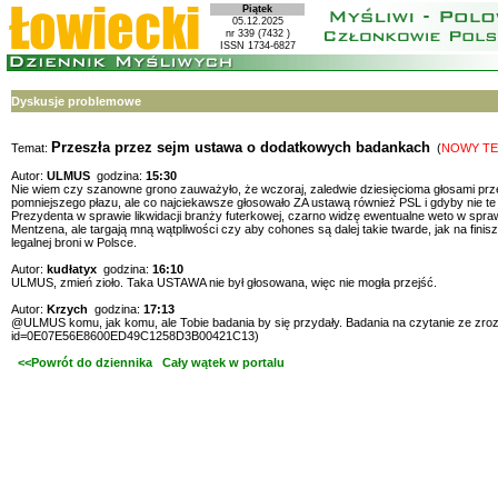
Piątek
05.12.2025
nr 339 (7432 )
ISSN 1734-6827
Dyskusje problemowe
Przeszła przez sejm ustawa o dodatkowych badankach
Temat:
(
NOWY T
Autor:
ULMUS
godzina:
15:30
Nie wiem czy szanowne grono zauważyło, że wczoraj, zaledwie dziesięcioma głosami prz
pomniejszego płazu, ale co najciekawsze głosowało ZA ustawą również PSL i gdyby nie te 
Prezydenta w sprawie likwidacji branży futerkowej, czarno widzę ewentualne weto w spraw
Mentzena, ale targają mną wątpliwości czy aby cohones są dalej takie twarde, jak na fini
legalnej broni w Polsce.
Autor:
kudłatyx
godzina:
16:10
ULMUS, zmień zioło. Taka USTAWA nie był głosowana, więc nie mogła przejść.
Autor:
Krzych
godzina:
17:13
@ULMUS komu, jak komu, ale Tobie badania by się przydały. Badania na czytanie ze zroz
id=0E07E56E8600ED49C1258D3B00421C13)
<<Powrót do dziennika
Cały wątek w portalu