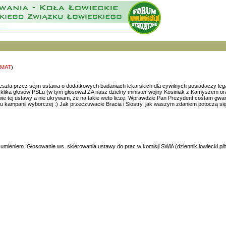
EMAT
)
eszła przez sejm ustawa o dodatkowych badaniach lekarskich dla cywilnych posiadaczy leg
klika głosów PSLu (w tym głosował ZA nasz dzielny minister wojny Kosiniak z Kamyszem oraz
ie tej ustawy a nie ukrywam, że na takie weto liczę. Wprawdzie Pan Prezydent cośtam gwaran
szu kampanii wyborczej :) Jak przeczuwacie Bracia i Siostry, jak waszym zdaniem potoczą si
umieniem. Głosowanie ws. skierowania ustawy do prac w komisji SWiA (dziennik.lowiecki.pl