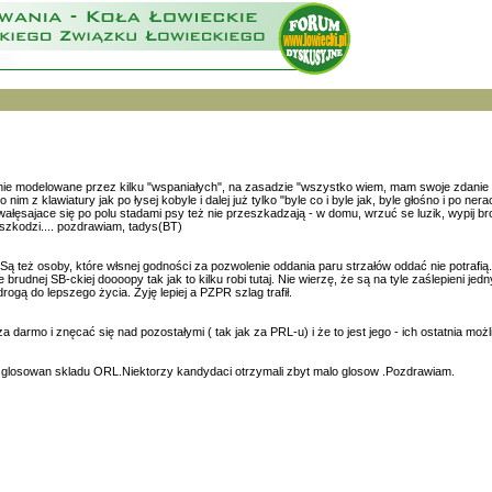
ktualnie modelowane przez kilku "wspaniałych", na zasadzie "wszystko wiem, mam swoje zdanie 
im z klawiatury jak po łysej kobyle i dalej już tylko "byle co i byle jak, byle głośno i po n
, wałęsajace się po polu stadami psy też nie przeszkadzają - w domu, wrzuć se luzik, wypij bro
 szkodzi.... pozdrawiam, tadys(BT)
e. Są też osoby, które włsnej godności za pozwolenie oddania paru strzałów oddać nie potrafią
udnej SB-ckiej doooopy tak jak to kilku robi tutaj. Nie wierzę, że są na tyle zaślepieni je
gą do lepszego życia. Żyję lepiej a PZPR szlag trafił.
darmo i znęcać się nad pozostałymi ( tak jak za PRL-u) i że to jest jego - ich ostatnia możl
glosowan skladu ORL.Niektorzy kandydaci otrzymali zbyt malo glosow .Pozdrawiam.