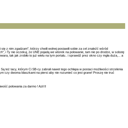
i się z nim zgadzam", którzy chwili wolnej postawili sobie za cel znaleźć wśród
erach", i Ty nie oczekuj, że UNE pojadą we wtorek na polowanie, tam nie po drodze, w sobotę
wara, tak jak zrobiło to już wielu na tym portalu.. i sprawdź prez okno czy mgła duża,... a
. Są też tacy, którym Ci SB-cy zabrali nawet tego ochłapa w postaci możliwości strzelenia
dnym czy dwoma blaszkami na piersi aby nie rozumieć co jest grane! Proszę nie truć
iwość polowania za darmo ! Azil II