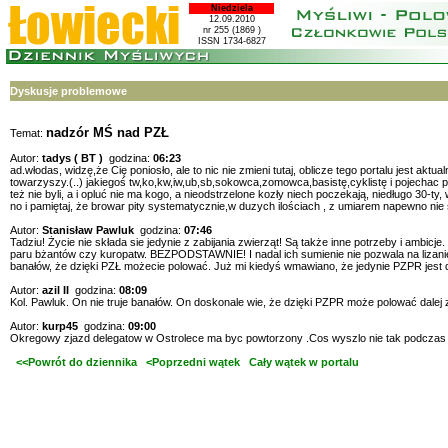
Niedziela
12.09.2010
nr 255 (1869 )
ISSN 1734-6827
Dyskusje problemowe
nadzór MŚ nad PZŁ
Temat:
Autor:
tadys ( BT )
godzina:
06:23
ad.włodas, widzę,że Cię poniosło, ale to nic nie zmieni tutaj, oblicze tego portalu jest a
towarzyszy.(..) jakiegoś tw,ko,kw,iw,ub,sb,sokowca,zomowca,basistę,cyklistę i pojechac po n
też nie byli, a i opluć nie ma kogo, a nieodstrzelone kozły niech poczekają, niedługo 30-ty
no i pamiętaj, że browar pity systematycznie,w duzych ilościach , z umiarem napewno nie
Autor:
Stanisław Pawluk
godzina:
07:46
Tadziu! Życie nie składa sie jedynie z zabijania zwierząt! Są także inne potrzeby i ambicj
paru bżantów czy kuropatw. BEZPODSTAWNIE! I nadal ich sumienie nie pozwala na lizanie br
banałów, że dzięki PZŁ możecie polować. Już mi kiedyś wmawiano, że jedynie PZPR jest dro
Autor:
azil II
godzina:
08:09
Kol. Pawluk. On nie truje banałów. On doskonale wie, że dzięki PZPR może polować dalej za 
Autor:
kurp45
godzina:
09:00
Okregowy zjazd delegatow w Ostrolece ma byc powtorzony .Cos wyszlo nie tak podczas 
<<Powrót do dziennika
<Poprzedni wątek
Cały wątek w portalu