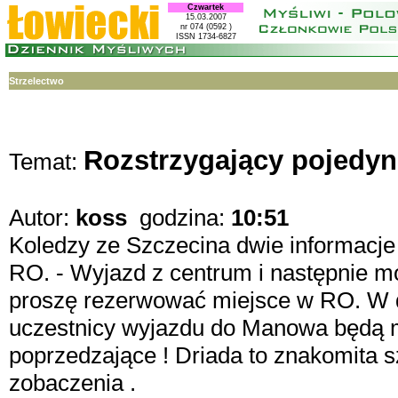
Czwartek
15.03.2007
nr 074 (0592 )
ISSN 1734-6827
Strzelectwo
Rozstrzygający pojedy
Temat:
Autor:
koss
godzina:
10:51
Koledzy ze Szczecina dwie informacj
RO. - Wyjazd z centrum i następnie mo
proszę rezerwować miejsce w RO. W d
uczestnicy wyjazdu do Manowa będą 
poprzedzające ! Driada to znakomita 
zobaczenia .