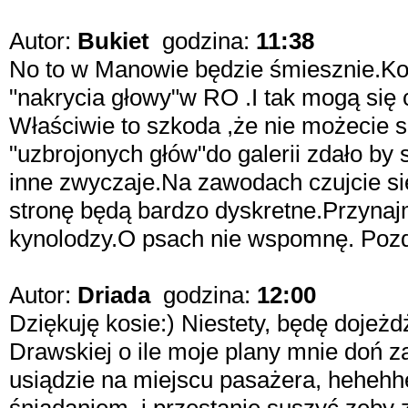
Autor:
Bukiet
godzina:
11:38
No to w Manowie będzie śmiesznie.Ko
"nakrycia głowy"w RO .I tak mogą się 
Właściwie to szkoda ,że nie możecie si
"uzbrojonych głów"do galerii zdało by
inne zwyczaje.Na zawodach czujcie s
stronę będą bardzo dyskretne.Przynajm
kynolodzy.O psach nie wspomnę. Po
Autor:
Driada
godzina:
12:00
Dziękuję kosie:) Niestety, będę dojeż
Drawskiej o ile moje plany mnie doń z
usiądzie na miejscu pasażera, hehehhe