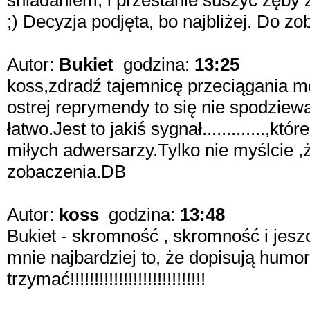
śniadaniem, i przestanie suszyć zęby
;) Decyzja podjęta, bo najbliżej. Do zo
Autor:
Bukiet
godzina:
13:25
koss,zdradź tajemnicę przeciągania m
ostrej reprymendy to się nie spodziewa
łatwo.Jest to jakiś sygnał.............,
miłych adwersarzy.Tylko nie myślcie ,
zobaczenia.DB
Autor:
koss
godzina:
13:48
Bukiet - skromność , skromność i jesz
mnie najbardziej to, że dopisują humory,
trzymać!!!!!!!!!!!!!!!!!!!!!!!!!!!!