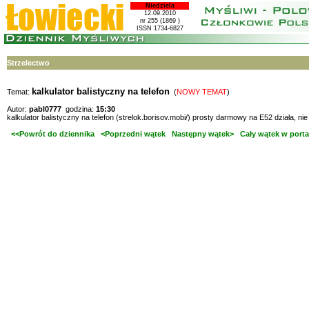
Niedziela
12.09.2010
nr 255 (1869 )
ISSN 1734-6827
Strzelectwo
kalkulator balistyczny na telefon
Temat:
(
NOWY TEMAT
)
Autor:
pabl0777
godzina:
15:30
kalkulator balistyczny na telefon (strelok.borisov.mobi/) prosty darmowy na E52 działa, n
<<Powrót do dziennika
<Poprzedni wątek
Następny wątek>
Cały wątek w porta