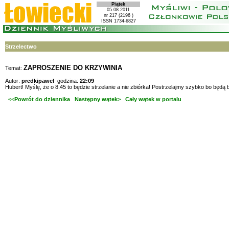
Piątek
05.08.2011
nr 217 (2196 )
ISSN 1734-6827
Strzelectwo
ZAPROSZENIE DO KRZYWINIA
Temat:
Autor:
predkipawel
godzina:
22:09
Hubert! Myślę, że o 8.45 to będzie strzelanie a nie zbiórka! Postrzelajmy szybko bo będą b
<<Powrót do dziennika
Następny wątek>
Cały wątek w portalu