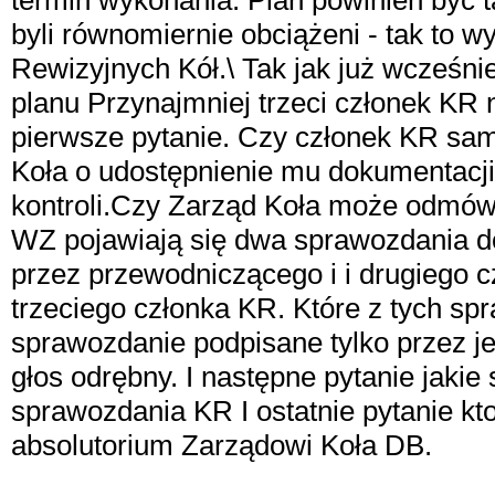
termin wykonania. Plan powinien być
byli równomiernie obciążeni - tak to 
Rewizyjnych Kół.\ Tak jak już wcześni
planu Przynajmniej trzeci członek KR n
pierwsze pytanie. Czy członek KR sam
Koła o udostępnienie mu dokumentacj
kontroli.Czy Zarząd Koła może odmówi
WZ pojawiają się dwa sprawozdania do
przez przewodniczącego i i drugiego 
trzeciego członka KR. Które z tych sp
sprawozdanie podpisane tylko przez j
głos odrębny. I następne pytanie jakie
sprawozdania KR I ostatnie pytanie kt
absolutorium Zarządowi Koła DB.