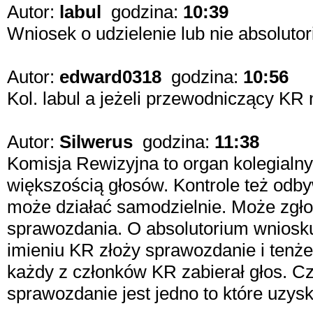
Autor:
labul
godzina:
10:39
Wniosek o udzielenie lub nie absolut
Autor:
edward0318
godzina:
10:56
Kol. labul a jeżeli przewodniczący KR
Autor:
Silwerus
godzina:
11:38
Komisja Rewizyjna to organ kolegial
większością głosów. Kontrole też odby
może działać samodzielnie. Może zgłos
sprawozdania. O absolutorium wnioskuj
imieniu KR złoży sprawozdanie i tenże
każdy z członków KR zabierał głos. Czy
sprawozdanie jest jedno to które uzys