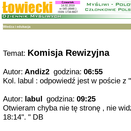
Czwartek
14.02.2019
nr 045 (4946 )
ISSN 1734-6827
Wiedza i edukacja
Komisja Rewizyjna
Temat:
Autor:
Andiz2
godzina:
06:55
Kol. labul : odpowiedź jest w poście z
Autor:
labul
godzina:
09:25
Otwieram chyba nie tę stronę , nie wid
18:14". " DB