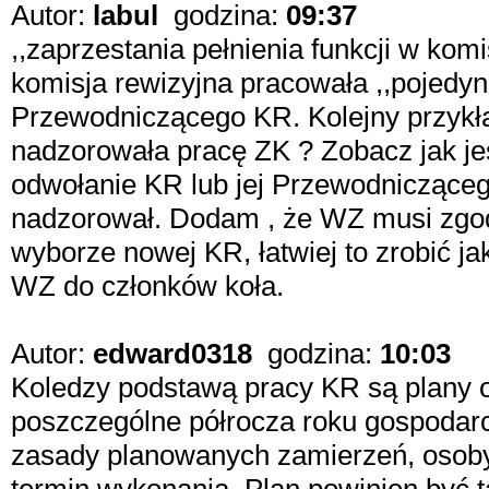
Autor:
labul
godzina:
09:37
,,zaprzestania pełnienia funkcji w komisj
komisja rewizyjna pracowała ,,pojedy
Przewodniczącego KR. Kolejny przykła
nadzorowała pracę ZK ? Zobacz jak je
odwołanie KR lub jej Przewodnicząceg
nadzorował. Dodam , że WZ musi zgodzi
wyborze nowej KR, łatwiej to zrobić j
WZ do członków koła.
Autor:
edward0318
godzina:
10:03
Koledzy podstawą pracy KR są plany 
poszczególne półrocza roku gospodarc
zasady planowanych zamierzeń, osoby