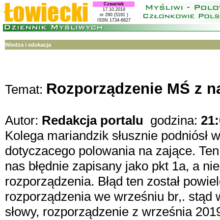
Czwartek
17.10.2019
nr 290 (5191 )
ISSN 1734-6827
Wiedza i edukacja
Rozporządzenie MŚ z n
Temat:
Autor:
Redakcja portalu
godzina:
21:
Kolega mariandzik słusznie podniósł w
dotyczacego polowania na zające. Te
nas błędnie zapisany jako pkt 1a, a n
rozporządzenia. Błąd ten został powi
rozporządzenia we wrześniu br,. stąd 
słowy, rozporządzenie z września 2019 r