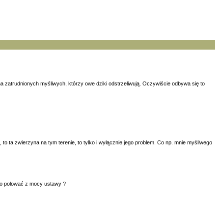
a zatrudnionych myśliwych, którzy owe dziki odstrzeliwują. Oczywiście odbywa się to
o ta zwierzyna na tym terenie, to tylko i wyłącznie jego problem. Co np. mnie myśliwego
no polować z mocy ustawy ?