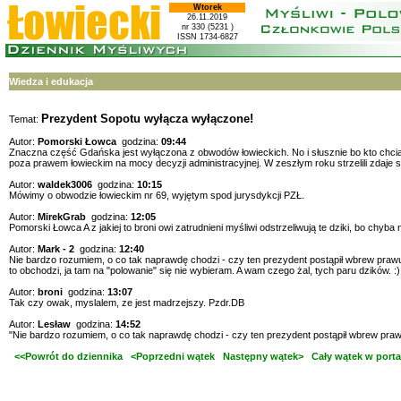
Wtorek
26.11.2019
nr 330 (5231 )
ISSN 1734-6827
Wiedza i edukacja
Prezydent Sopotu wyłącza wyłączone!
Temat:
Autor:
Pomorski Łowca
godzina:
09:44
Znaczna część Gdańska jest wyłączona z obwodów łowieckich. No i słusznie bo kto chciał
poza prawem łowieckim na mocy decyzji administracyjnej. W zeszłym roku strzelili zdaj
Autor:
waldek3006
godzina:
10:15
Mówimy o obwodzie łowieckim nr 69, wyjętym spod jurysdykcji PZŁ.
Autor:
MirekGrab
godzina:
12:05
Pomorski Łowca A z jakiej to broni owi zatrudnieni myśliwi odstrzeliwują te dziki, bo chyba 
Autor:
Mark - 2
godzina:
12:40
Nie bardzo rozumiem, o co tak naprawdę chodzi - czy ten prezydent postąpił wbrew prawu 
to obchodzi, ja tam na "polowanie" się nie wybieram. A wam czego żal, tych paru dzików. :)
Autor:
broni
godzina:
13:07
Tak czy owak, myslalem, ze jest madrzejszy. Pzdr.DB
Autor:
Lesław
godzina:
14:52
"Nie bardzo rozumiem, o co tak naprawdę chodzi - czy ten prezydent postąpił wbrew pr
<<Powrót do dziennika
<Poprzedni wątek
Następny wątek>
Cały wątek w porta