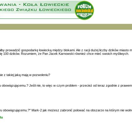
by prowadzić gospodarkę łowiecką między blokami. Ale z racji dużej liczby dzików miasto m
e się 100 dzików. Rozumiem, że Pan Jacek Karnowski również chce mieć swoich myśliwych.
nie z takiej jaką mają w pozwoleniu?
obowiązującemu.? Jeśli nie, to więc w czym problem - przecież od teraz zgodnie z prawem, t
awu obowiązującemu.?" Mark-2 jak możesz zabronić polować na obszarze na którym nie wol
lu