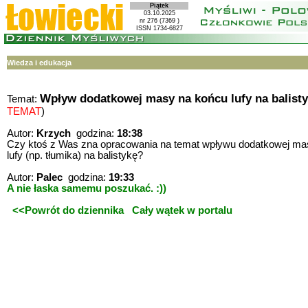
Piątek
03.10.2025
nr 276 (7369 )
ISSN 1734-6827
Wiedza i edukacja
Wpływ dodatkowej masy na końcu lufy na balist
Temat:
TEMAT
)
Autor:
Krzych
godzina:
18:38
Czy ktoś z Was zna opracowania na temat wpływu dodatkowej ma
lufy (np. tłumika) na balistykę?
Autor:
Palec
godzina:
19:33
A nie łaska samemu poszukać. :))
<<Powrót do dziennika
Cały wątek w portalu