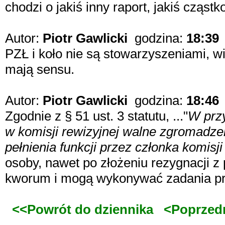
chodzi o jakiś inny raport, jakiś cząstk
Autor:
Piotr Gawlicki
godzina:
18:39
PZŁ i koło nie są stowarzyszeniami, w
mają sensu.
Autor:
Piotr Gawlicki
godzina:
18:46
Zgodnie z § 51 ust. 3 statutu, ..."
W przy
w komisji rewizyjnej walne zgromadze
pełnienia funkcji przez członka komisji
osoby, nawet po złożeniu rezygnacji z 
kworum i mogą wykonywać zadania pr
<<Powrót do dziennika
<Poprzed