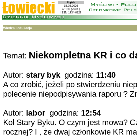
Piątek
15.05.2026
nr 135 (7593 )
ISSN 1734-6827
Wiedza i edukacja
Niekompletna KR i co dal
Temat:
Autor:
stary byk
godzina:
11:40
A co zrobić, jeżeli po stwierdzeniu ni
polecenie niepodpisywania raporu ? Zn
Autor:
labor
godzina:
12:54
Kol Stary Byku. O czym jest mowa? Czy
rocznej? I , że dwaj członkowie KR ma