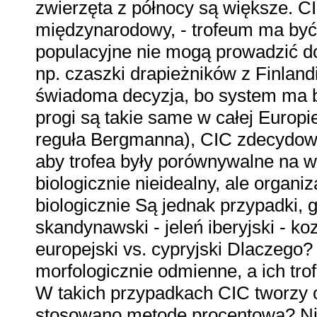
zwierzęta z północy są większe. C
międzynarodowy, - trofeum ma być 
populacyjne nie mogą prowadzić do
np. czaszki drapieżników z Finlandii
świadoma decyzja, bo system ma b
progi są takie same w całej Europi
reguła Bergmanna), CIC zdecydował
aby trofea były porównywalne na
biologicznie nieidealny, ale organi
biologicznie Są jednak przypadki, gd
skandynawski - jeleń iberyjski - koz
europejski vs. cypryjski Dlaczego?
morfologicznie odmienne, a ich tro
W takich przypadkach CIC tworzy 
stosowano metodę procentową? Nie