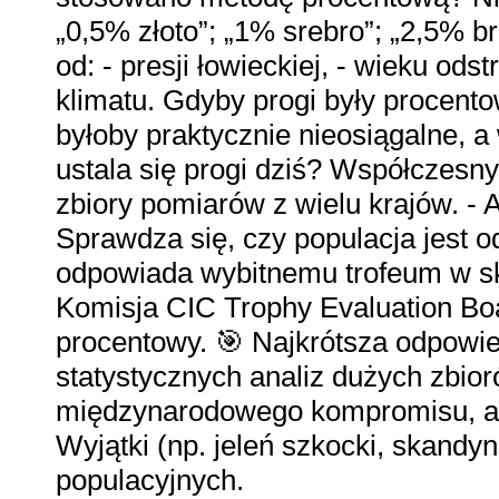
„0,5% złoto”; „1% srebro”; „2,5% 
od: - presji łowieckiej, - wieku odstr
klimatu. Gdyby progi były procento
byłoby praktycznie nieosiągalne, a 
ustala się progi dziś? Współczesny
zbiory pomiarów z wielu krajów. - A
Sprawdza się, czy populacja jest od
odpowiada wybitnemu trofeum w sk
Komisja CIC Trophy Evaluation Boar
procentowy. 🎯 Najkrótsza odpowi
statystycznych analiz dużych zbioró
międzynarodowego kompromisu, a 
Wyjątki (np. jeleń szkocki, skandyn
populacyjnych.