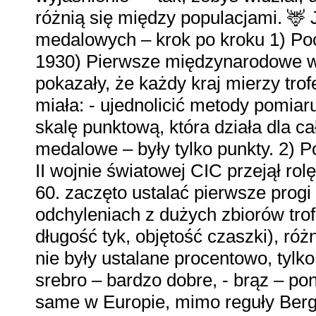
różnią się między populacjami. 🦌 
medalowych – krok po kroku 1) Poc
1930) Pierwsze międzynarodowe wy
pokazały, że każdy kraj mierzy tro
miała: - ujednolicić metody pomiaru
skalę punktową, która działa dla ca
medalowe – były tylko punkty. 2) 
II wojnie światowej CIC przejął rolę
60. zaczęto ustalać pierwsze progi
odchyleniach z dużych zbiorów trof
długość tyk, objętość czaszki), ró
nie były ustalane procentowo, tylko
srebro – bardzo dobre, - brąz – po
same w Europie, mimo reguły Be