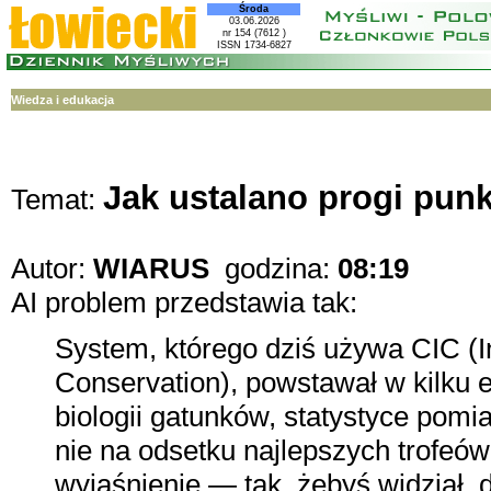
Środa
03.06.2026
nr 154 (7612 )
ISSN 1734-6827
Wiedza i edukacja
Jak ustalano progi pun
Temat:
Autor:
WIARUS
godzina:
08:19
AI problem przedstawia tak:
System, którego dziś używa CIC (In
Conservation), powstawał w kilku e
biologii gatunków, statystyce po
nie na odsetku najlepszych trofeó
wyjaśnienie — tak, żebyś widział, d