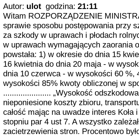
Autor:
ulot
godzina:
21:11
Witam ROZPORZĄDZENIE MINISTRA 
sprawie sposobu postępowania przy 
za szkody w uprawach i płodach rolny
w uprawach wymagających zaorania od
powstała: 1) w okresie do dnia 15 kwie
16 kwietnia do dnia 20 maja - w wysok
dnia 10 czerwca - w wysokości 60 %, 4
wysokości 85% kwoty obliczonej w spos
...................... „Wysokość odszkod
nieponiesione koszty zbioru, transpo
całość mając na uwadze interes Koła
stopniu par 4 ust 7. A wszystko zależa
zacietrzewienia stron. Procentowo był