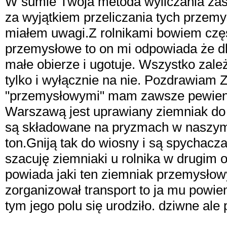
W sumie Twoja metoda wyliczania zasa
za wyjątkiem przeliczania tych przemy
miałem uwagi.Z rolnikami bowiem częs
przemysłowe to on mi odpowiada że dla
małe obierze i ugotuje. Wszystko zależ
tylko i wyłącznie na nie. Pozdrawiam
"przemysłowymi" mam zawsze pewien
Warszawą jest uprawiany ziemniak do
są składowane na pryzmach w naszym o
ton.Gniją tak do wiosny i są spychac
szacuję ziemniaki u rolnika w drugim o
powiada jaki ten ziemniak przemysłow
zorganizował transport to ja mu powi
tym jego polu się urodziło. dziwne ale