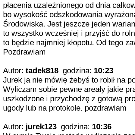
płacenia uzależnionego od dnia całkow
bo wysokość odszkodowania wyrażona
Środowiska. Jest jeszcze jeden wariant
to wszystko wcześniej i przyjść do rol
to będzie najmniej kłopotu. Od tego z
Pozdrawiam
Autor:
tadek818
godzina:
10:23
Jurek ja nie mówię żebyś to robił na pol
Wyliczam sobie pewne areały jakie pr
uszkodzone i przychodzę z gotową pro
ugody lub na protokole. pozdrawiam
Autor:
jurek123
godzina:
10:36