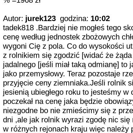
% =1968 zł
Autor:
jurek123
godzina:
10:02
tadek818 .Bardziej nie mogłeś tego sk
cenę według jednostek zbożowych chło
wygoni Cię z pola. Co do wysokości ut
z rolnikiem się zgodzić [widać że żąda
jadalnego [jeśli miał taką odmianę] t
jako przemysłowy. Teraz pozostaje rzec
przyjęcie ceny ziemniaka.Jeśli rolnik 
jesienią ubiegłego roku to jesteśmy 
poczekał na cenę jaka będzie obowiązy
niezgodne bo nie zmieścimy się z prz
dni ,ale jak rolnik wyrazi zgodę nic si
w różnych rejonach kraju więc należy