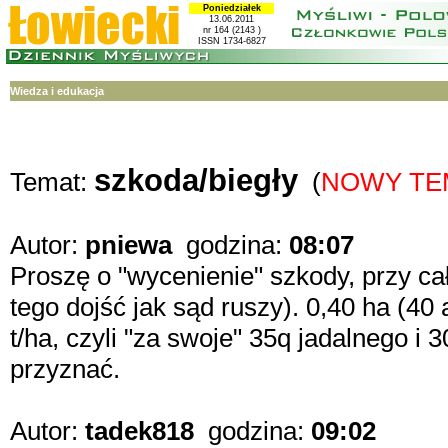
Poniedziałek
13.06.2011
nr 164 (2143 )
ISSN 1734-6827
Wiedza i edukacja
szkoda/biegły
Temat:
(
NOWY TE
Autor:
pniewa
godzina:
08:07
Proszę o "wycenienie" szkody, przy c
tego dojść jak sąd ruszy). 0,40 ha (40 
t/ha, czyli "za swoje" 35q jadalnego 
przyznać.
Autor:
tadek818
godzina:
09:02