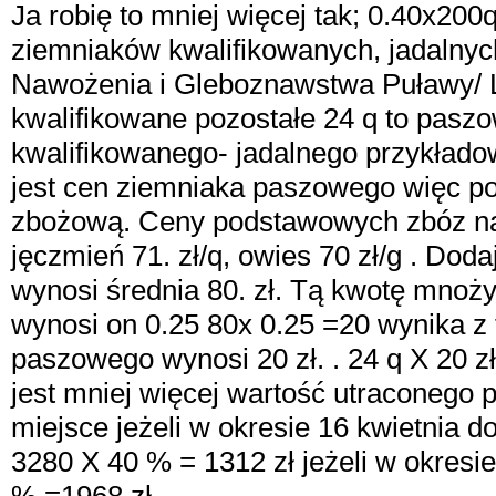
Ja robię to mniej więcej tak; 0.40x200
ziemniaków kwalifikowanych, jadalnyc
Nawożenia i Gleboznawstwa Puławy/ Li
kwalifikowane pozostałe 24 q to paszo
kwalifikowanego- jadalnego przykładow
jest cen ziemniaka paszowego więc pos
zbożową. Ceny podstawowych zbóz na d
jęczmień 71. zł/q, owies 70 zł/g . Doda
wynosi średnia 80. zł. Tą kwotę mnoż
wynosi on 0.25 80x 0.25 =20 wynika z
paszowego wynosi 20 zł. . 24 q X 20 z
jest mniej więcej wartość utraconego 
miejsce jeżeli w okresie 16 kwietnia
3280 X 40 % = 1312 zł jeżeli w okres