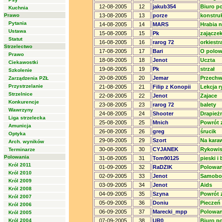
12-08-2005
12
jakub354
Biuro p
Kuchnia
Prawo
13-08-2005
13
porze
konstru
Pytania
14-08-2005
14
MARS
Hrabia 
Ustawa
15-08-2005
15
Pk
zającze
Statut
16-08-2005
16
rarog 72
orkiestr
Strzelectwo
17-08-2005
17
Bari
O polow
Prawo
18-08-2005
18
Jenot
Uczta
Ciekawostki
19-08-2005
19
Pk
strzał
Szkolenie
20-08-2005
20
Jemar
Przechw
Zarządzenia PZŁ
Przystrzelanie
21-08-2005
21
Filip z Konopii
Lekcja 
Strzelnice
22-08-2005
22
Jenot
Zajace
Konkurencje
23-08-2005
23
rarog 72
balety
Wawrzyny
24-08-2005
24
Shooter
Drapież
Liga strzelecka
25-08-2005
25
Mnich
Powrót 
Amunicja
26-08-2005
26
greg
śrucik
Optyka
29-08-2005
29
Szort
Na kara
Arch. wyników
30-08-2005
30
CYJANEK
Rykowi
Terminarze
Polowania
31-08-2005
31
Tom90125
pieski i
Król 2011
01-09-2005
32
RaDZIK
Polowan
Król 2010
02-09-2005
33
Jenot
Samobo
Król 2009
03-09-2005
34
Jenot
Aids
Król 2008
04-09-2005
35
Szyna
Powrót z
Król 2007
05-09-2005
36
Doniu
Pieczeń
Król 2006
06-09-2005
37
Marecki_mpp
Polowani
Król 2005
Król 2004
07-09-2005
38
UR0
Biuro p