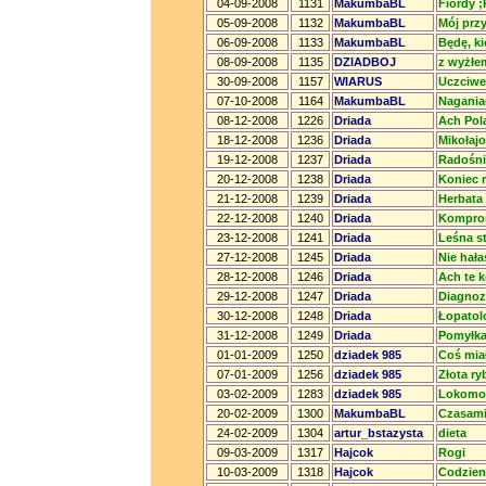
04-09-2008
1131
MakumbaBL
Fiordy ;
05-09-2008
1132
MakumbaBL
Mój przyj
06-09-2008
1133
MakumbaBL
Będę, k
08-09-2008
1135
DZIADBOJ
z wyżłem
30-09-2008
1157
WIARUS
Uczciwe
07-10-2008
1164
MakumbaBL
Nagania
08-12-2008
1226
Driada
Ach Pola
18-12-2008
1236
Driada
Mikołaj
19-12-2008
1237
Driada
Radośni
20-12-2008
1238
Driada
Koniec r
21-12-2008
1239
Driada
Herbata
22-12-2008
1240
Driada
Komprom
23-12-2008
1241
Driada
Leśna s
27-12-2008
1245
Driada
Nie hała
28-12-2008
1246
Driada
Ach te k
29-12-2008
1247
Driada
Diagnoz
30-12-2008
1248
Driada
Łopatol
31-12-2008
1249
Driada
Pomyłka
01-01-2009
1250
dziadek 985
Coś miał
07-01-2009
1256
dziadek 985
Złota ry
03-02-2009
1283
dziadek 985
Lokomo
20-02-2009
1300
MakumbaBL
Czasami
24-02-2009
1304
artur_bstazysta
dieta
09-03-2009
1317
Hajcok
Rogi
10-03-2009
1318
Hajcok
Codzie