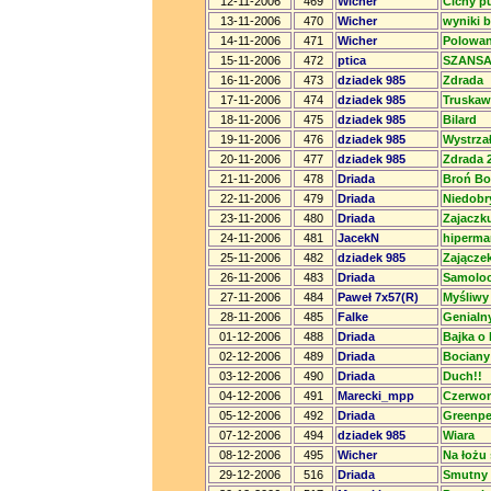
12-11-2006
469
Wicher
Cichy p
13-11-2006
470
Wicher
wyniki 
14-11-2006
471
Wicher
Polowan
15-11-2006
472
ptica
SZANS
16-11-2006
473
dziadek 985
Zdrada
17-11-2006
474
dziadek 985
Truskaw
18-11-2006
475
dziadek 985
Bilard
19-11-2006
476
dziadek 985
Wystrza
20-11-2006
477
dziadek 985
Zdrada 
21-11-2006
478
Driada
Broń Bo
22-11-2006
479
Driada
Niedobr
23-11-2006
480
Driada
Zajaczku
24-11-2006
481
JacekN
hiperma
25-11-2006
482
dziadek 985
Zającze
26-11-2006
483
Driada
Samoloc
27-11-2006
484
Paweł 7x57(R)
Myśliwy 
28-11-2006
485
Falke
Genialny
01-12-2006
488
Driada
Bajka o
02-12-2006
489
Driada
Bociany
03-12-2006
490
Driada
Duch!!
04-12-2006
491
Marecki_mpp
Czerwon
05-12-2006
492
Driada
Greenp
07-12-2006
494
dziadek 985
Wiara
08-12-2006
495
Wicher
Na łożu 
29-12-2006
516
Driada
Smutny