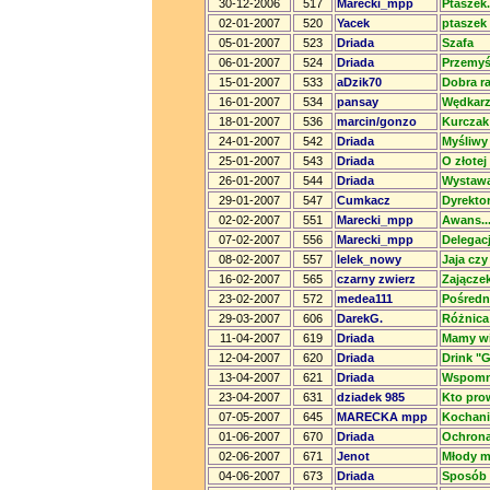
30-12-2006
517
Marecki_mpp
Ptaszek.
02-01-2007
520
Yacek
ptaszek
05-01-2007
523
Driada
Szafa
06-01-2007
524
Driada
Przemyśl
15-01-2007
533
aDzik70
Dobra r
16-01-2007
534
pansay
Wędkarz
18-01-2007
536
marcin/gonzo
Kurczak
24-01-2007
542
Driada
Myśliwy
25-01-2007
543
Driada
O złotej 
26-01-2007
544
Driada
Wystawa
29-01-2007
547
Cumkacz
Dyrektor
02-02-2007
551
Marecki_mpp
Awans.....
07-02-2007
556
Marecki_mpp
Delegacj
08-02-2007
557
lelek_nowy
Jaja czy
16-02-2007
565
czarny zwierz
Zającze
23-02-2007
572
medea111
Pośredn
29-03-2007
606
DarekG.
Różnica
11-04-2007
619
Driada
Mamy wi
12-04-2007
620
Driada
Drink "G
13-04-2007
621
Driada
Wspomni
23-04-2007
631
dziadek 985
Kto pro
07-05-2007
645
MARECKA mpp
Kochani
01-06-2007
670
Driada
Ochrona
02-06-2007
671
Jenot
Młody m
04-06-2007
673
Driada
Sposób 