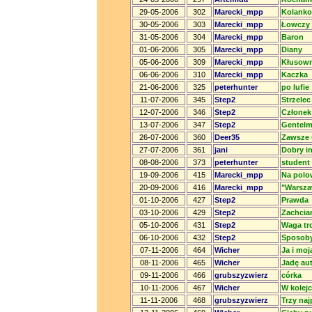
29-05-2006
302
Marecki_mpp
Kolanko
30-05-2006
303
Marecki_mpp
Łowczy 
31-05-2006
304
Marecki_mpp
Baron
01-06-2006
305
Marecki_mpp
Diany
05-06-2006
309
Marecki_mpp
Kłusown
06-06-2006
310
Marecki_mpp
Kaczka
21-06-2006
325
peterhunter
po lufie
11-07-2006
345
Step2
Strzelec
12-07-2006
346
Step2
Członek
13-07-2006
347
Step2
Gentelm
26-07-2006
360
Deer35
Zawsze 
27-07-2006
361
jani
Dobry in
08-08-2006
373
peterhunter
student 
19-09-2006
415
Marecki_mpp
Na polo
20-09-2006
416
Marecki_mpp
"Warszaw
01-10-2006
427
Step2
Prawda
03-10-2006
429
Step2
Zachcia
05-10-2006
431
Step2
Waga tr
06-10-2006
432
Step2
Sposoby
07-11-2006
464
Wicher
Ja i moj
08-11-2006
465
Wicher
Jadę au
09-11-2006
466
grubszyzwierz
córka
10-11-2006
467
Wicher
W kolej
11-11-2006
468
grubszyzwierz
Trzy naj