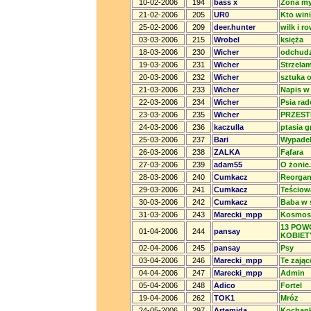
10-02-2006
194
bass x
Żona my
21-02-2006
205
UR0
Kto win
25-02-2006
209
deer.hunter
wilk i r
03-03-2006
215
Wrobel
księża
18-03-2006
230
Wicher
odchudz
19-03-2006
231
Wicher
Strzelam
20-03-2006
232
Wicher
sztuka 
21-03-2006
233
Wicher
Napis w 
22-03-2006
234
Wicher
Psia ra
23-03-2006
235
Wicher
PRZES
24-03-2006
236
kaczulla
ptasia g
25-03-2006
237
Bari
Wypade
26-03-2006
238
ZALKA
Fąfara
27-03-2006
239
adam55
O żonie.
28-03-2006
240
Cumkacz
Reorgan
29-03-2006
241
Cumkacz
Teściow
30-03-2006
242
Cumkacz
Baba w 
31-03-2006
243
Marecki_mpp
Kosmos
13 POW
01-04-2006
244
pansay
KOBIET
02-04-2006
245
pansay
Psy
03-04-2006
246
Marecki_mpp
Te zając
04-04-2006
247
Marecki_mpp
Admin
05-04-2006
248
Adico
Fortel
19-04-2006
262
TOK1
Mróz
24-05-2006
297
Artemida
Kochan