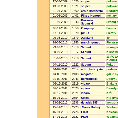
12-03-2009
1320
sniper
polowan
13-03-2009
1321
sniper
polowan
21-04-2009
1360
artur_bstazysta
Biurokra
01-06-2009
1401
Filip z Konopii
hektary
Kazimierz
21-10-2009
1543
Szanuj p
Szumski
03-11-2009
1556
Okopany
Farmer
17-11-2009
1570
pinus
Sieroty
06-03-2010
1679
Azjaland
40
24-05-2010
1758
marcin/gonzo
Pierwsz
29-10-2010
1916
Szpunt
w knajp
30-10-2010
1917
Szpunt
Kłusown
13 POW
31-10-2010
1918
Szpunt
KOBIET
04-11-2010
1922
Szpunt
Pokot
04-02-2011
2014
artur_bstazysta
podsłuc
04-05-2011
2103
megaton
gdzie b
19-09-2011
2241
nemrodjack
Dobry u
06-12-2011
2319
viparo
Brakuje
07-12-2011
2320
viparo
Blondyn
08-12-2011
2321
viparo
Król
10-01-2012
2354
Urtica
Kto dys
23-02-2012
2398
dziadek 985
kontrola
15-01-2013
2725
.Marek Bublej.
Telefon
16-01-2013
2726
FraM
Koleżan
17-01-2013
2727
FraM
W szpita