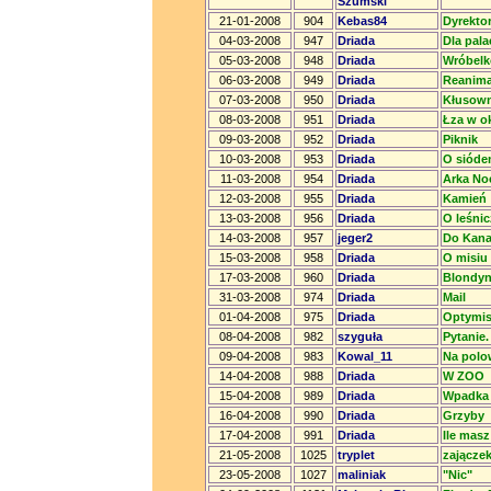
Szumski
21-01-2008
904
Kebas84
Dyrekto
04-03-2008
947
Driada
Dla pala
05-03-2008
948
Driada
Wróbelk
06-03-2008
949
Driada
Reanima
07-03-2008
950
Driada
Kłusown
08-03-2008
951
Driada
Łza w ok
09-03-2008
952
Driada
Piknik
10-03-2008
953
Driada
O sióde
11-03-2008
954
Driada
Arka No
12-03-2008
955
Driada
Kamień
13-03-2008
956
Driada
O leśni
14-03-2008
957
jeger2
Do Kana
15-03-2008
958
Driada
O misiu
17-03-2008
960
Driada
Blondyn
31-03-2008
974
Driada
Mail
01-04-2008
975
Driada
Optymis
08-04-2008
982
szyguła
Pytanie.
09-04-2008
983
Kowal_11
Na polo
14-04-2008
988
Driada
W ZOO
15-04-2008
989
Driada
Wpadka
16-04-2008
990
Driada
Grzyby
17-04-2008
991
Driada
Ile masz
21-05-2008
1025
tryplet
zajączek 
23-05-2008
1027
maliniak
"Nic"