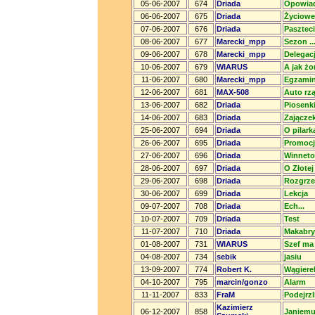
05-06-2007
674
Driada
Opowiad
06-06-2007
675
Driada
Życiowe.
07-06-2007
676
Driada
Paszteci
08-06-2007
677
Marecki_mpp
Sezon ......
09-06-2007
678
Marecki_mpp
Delegacj
10-06-2007
679
WIARUS
A jak ż
11-06-2007
680
Marecki_mpp
Egzamin 
12-06-2007
681
MAX-508
Auto rz
13-06-2007
682
Driada
Piosenki
14-06-2007
683
Driada
Zajączek
25-06-2007
694
Driada
O pilark
26-06-2007
695
Driada
Promocj
27-06-2007
696
Driada
Winnet
28-06-2007
697
Driada
O Złotej
29-06-2007
698
Driada
Rozgrze
30-06-2007
699
Driada
Lekcja
09-07-2007
708
Driada
Ech...
10-07-2007
709
Driada
Test
11-07-2007
710
Driada
Makabryc
01-08-2007
731
WIARUS
Szef ma
04-08-2007
734
sebik
jasiu
13-09-2007
774
Robert K.
Wągiere
04-10-2007
795
marcin/gonzo
Alarm
11-11-2007
833
FraM
Podejrz
Kazimierz
06-12-2007
858
Janiemu 