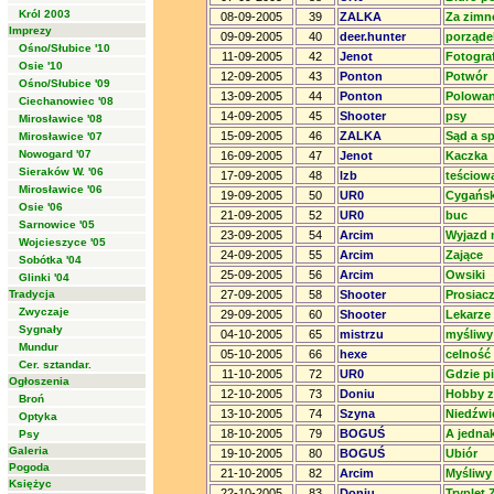
Król 2003
08-09-2005
39
ZALKA
Za zimn
Imprezy
09-09-2005
40
deer.hunter
porząde
Ośno/Słubice '10
11-09-2005
42
Jenot
Fotogra
Osie '10
12-09-2005
43
Ponton
Potwór
Ośno/Słubice '09
13-09-2005
44
Ponton
Polowani
Ciechanowiec '08
14-09-2005
45
Shooter
psy
Mirosławice '08
15-09-2005
46
ZALKA
Sąd a s
Mirosławice '07
Nowogard '07
16-09-2005
47
Jenot
Kaczka
Sieraków W. '06
17-09-2005
48
lzb
teściowa
Mirosławice '06
19-09-2005
50
UR0
Cygańsk
Osie '06
21-09-2005
52
UR0
buc
Sarnowice '05
23-09-2005
54
Arcim
Wyjazd 
Wojcieszyce '05
24-09-2005
55
Arcim
Zające
Sobótka '04
25-09-2005
56
Arcim
Owsiki
Glinki '04
Tradycja
27-09-2005
58
Shooter
Prosiac
Zwyczaje
29-09-2005
60
Shooter
Lekarze
Sygnały
04-10-2005
65
mistrzu
myśliwy 
Mundur
05-10-2005
66
hexe
celność
Cer. sztandar.
11-10-2005
72
UR0
Gdzie pi
Ogłoszenia
12-10-2005
73
Doniu
Hobby z
Broń
13-10-2005
74
Szyna
Niedźwi
Optyka
18-10-2005
79
BOGUŚ
A jedna
Psy
Galeria
19-10-2005
80
BOGUŚ
Ubiór
Pogoda
21-10-2005
82
Arcim
Myśliwy
Księżyc
22-10-2005
83
Doniu
Tryplet 