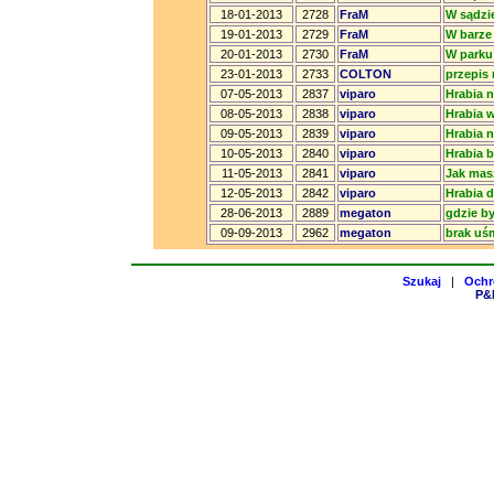
18-01-2013
2728
FraM
W sądzi
19-01-2013
2729
FraM
W barze
20-01-2013
2730
FraM
W parku
23-01-2013
2733
COLTON
przepis 
07-05-2013
2837
viparo
Hrabia n
08-05-2013
2838
viparo
Hrabia 
09-05-2013
2839
viparo
Hrabia 
10-05-2013
2840
viparo
Hrabia b
11-05-2013
2841
viparo
Jak mas
12-05-2013
2842
viparo
Hrabia 
28-06-2013
2889
megaton
gdzie b
09-09-2013
2962
megaton
brak uś
Szukaj
|
Ochr
P&H