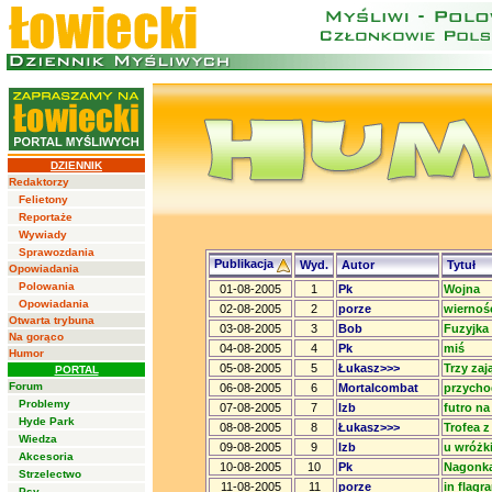
DZIENNIK
Redaktorzy
Felietony
Reportaże
Wywiady
Sprawozdania
Publikacja
Wyd.
Autor
Tytuł
Opowiadania
Polowania
01-08-2005
1
Pk
Wojna
Opowiadania
02-08-2005
2
porze
wierność
Otwarta trybuna
03-08-2005
3
Bob
Fuzyjka
Na gorąco
04-08-2005
4
Pk
miś
Humor
05-08-2005
5
Łukasz>>>
Trzy zaj
PORTAL
Forum
06-08-2005
6
Mortalcombat
przycho
Problemy
07-08-2005
7
lzb
futro na
Hyde Park
08-08-2005
8
Łukasz>>>
Trofea z
Wiedza
09-08-2005
9
lzb
u wróżk
Akcesoria
10-08-2005
10
Pk
Nagonk
Strzelectwo
11-08-2005
11
porze
in flagra
Psy