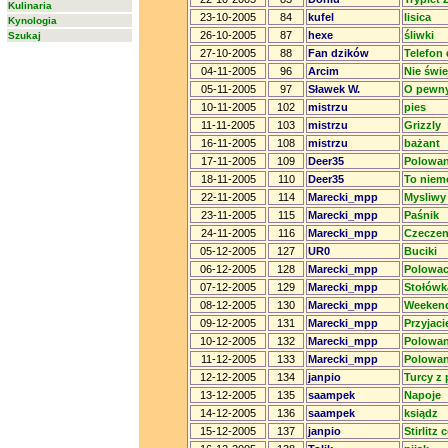
Kulinaria
23-10-2005
84
kufel
lisica
Kynologia
26-10-2005
87
hexe
śliwki
Szukaj
27-10-2005
88
Fan dzików
Telefon 
04-11-2005
96
Arcim
Nie świ
05-11-2005
97
Sławek W.
O pewny
10-11-2005
102
mistrzu
pies
11-11-2005
103
mistrzu
Grizzly
16-11-2005
108
mistrzu
bażant
17-11-2005
109
Deer35
Polowan
18-11-2005
110
Deer35
To niem
22-11-2005
114
Marecki_mpp
Mysliwy
23-11-2005
115
Marecki_mpp
Paśnik
24-11-2005
116
Marecki_mpp
Czeczen
05-12-2005
127
UR0
Buciki
06-12-2005
128
Marecki_mpp
Polowa
07-12-2005
129
Marecki_mpp
Stołówk
08-12-2005
130
Marecki_mpp
Weeken
09-12-2005
131
Marecki_mpp
Przyjacie
10-12-2005
132
Marecki_mpp
Polowan
11-12-2005
133
Marecki_mpp
Polowan
12-12-2005
134
janpio
Turcy z
13-12-2005
135
saampek
Napoje
14-12-2005
136
saampek
ksiądz
15-12-2005
137
janpio
Stirlitz 