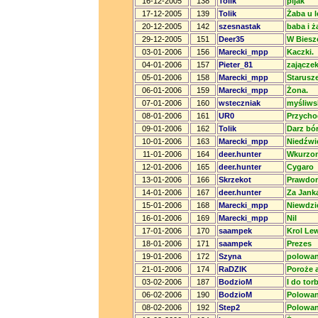
16-12-2005
138
Tolik
pijak
17-12-2005
139
Tolik
Żaba u l
20-12-2005
142
szesnastak
baba i ż
29-12-2005
151
Deer35
W Biesz
03-01-2006
156
Marecki_mpp
Kaczki.
04-01-2006
157
Pieter_81
zającze
05-01-2006
158
Marecki_mpp
Starusze
06-01-2006
159
Marecki_mpp
Żona.
07-01-2006
160
wsteczniak
myśliws
08-01-2006
161
UR0
Przychod
09-01-2006
162
Tolik
Darz bór
10-01-2006
163
Marecki_mpp
Niedźwi
11-01-2006
164
deer.hunter
Wkurzon
12-01-2006
165
deer.hunter
Cygaro
13-01-2006
166
Skrzekot
Prawdo
14-01-2006
167
deer.hunter
Za Janka
15-01-2006
168
Marecki_mpp
Niewdzi
16-01-2006
169
Marecki_mpp
Nil
17-01-2006
170
saampek
Krol Le
18-01-2006
171
saampek
Prezes
19-01-2006
172
Szyna
polowani
21-01-2006
174
RaDZIK
Poroże a
03-02-2006
187
BodzioM
I do tor
06-02-2006
190
BodzioM
Polowan
08-02-2006
192
Step2
Polowan