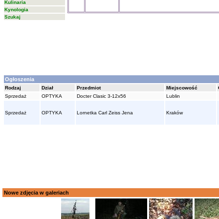
Kulinaria
Kynologia
Szukaj
Ogłoszenia
Rodzaj
Dział
Przedmiot
Miejscowość
Sprzedaż
OPTYKA
Docter Clasic 3-12x56
Lublin
Sprzedaż
OPTYKA
Lornetka Carl Zeiss Jena
Kraków
Nowe zdjęcia w galeriach