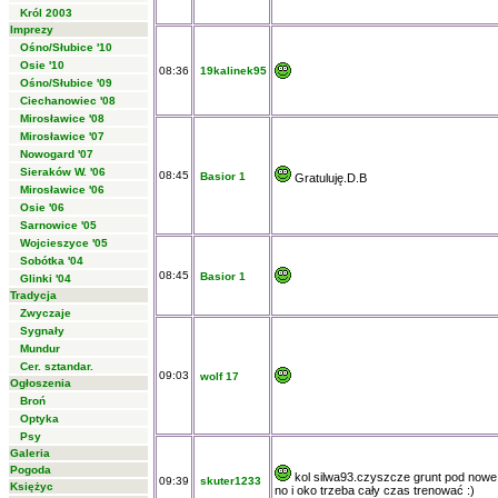
Król 2003
Imprezy
Ośno/Słubice '10
Osie '10
08:36
19kalinek95
Ośno/Słubice '09
Ciechanowiec '08
Mirosławice '08
Mirosławice '07
Nowogard '07
Sieraków W. '06
08:45
Basior 1
Gratuluję.D.B
Mirosławice '06
Osie '06
Sarnowice '05
Wojcieszyce '05
Sobótka '04
08:45
Basior 1
Glinki '04
Tradycja
Zwyczaje
Sygnały
Mundur
Cer. sztandar.
09:03
wolf 17
Ogłoszenia
Broń
Optyka
Psy
Galeria
Pogoda
kol silwa93.czyszcze grunt pod nowe
09:39
skuter1233
Księżyc
no i oko trzeba cały czas trenować :)