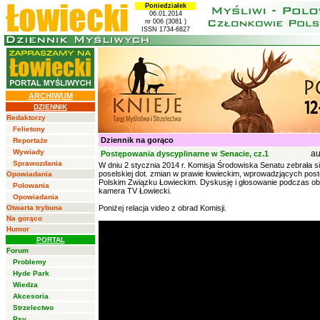
Poniedziałek
06.01.2014
nr 006 (3081 )
ISSN 1734-6827
ARCHIWUM
DZIENNIK
Redaktorzy
Felietony
Dziennik na gorąco
Reportaże
Wywiady
au
Postępowania dyscyplinarne w Senacie, cz.1
Sprawozdania
W dniu 2 stycznia 2014 r. Komisja Środowiska Senatu zebrała si
poselskiej dot. zmian w prawie łowieckim, wprowadzjących pos
Opowiadania
Polskim Związku Łowieckim. Dyskusję i głosowanie podczas obr
Polowania
kamera TV Łowiecki.
Opowiadania
Otwarta trybuna
Poniżej relacja video z obrad Komisji.
Na gorąco
Humor
PORTAL
Forum
Problemy
Hyde Park
Wiedza
Akcesoria
Strzelectwo
Psy