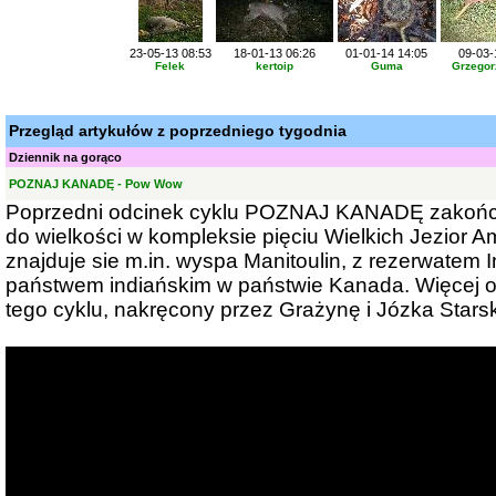
23-05-13 08:53
18-01-13 06:26
01-01-14 14:05
09-03-
Felek
kertoip
Guma
Grzegor
Przegląd artykułów z poprzedniego tygodnia
Dziennik na gorąco
POZNAJ KANADĘ - Pow Wow
Poprzedni odcinek cyklu POZNAJ KANADĘ zakończył
do wielkości w kompleksie pięciu Wielkich Jezior A
znajduje sie m.in. wyspa Manitoulin, z rezerwate
państwem indiańskim w państwie Kanada. Więcej o 
tego cyklu, nakręcony przez Grażynę i Józka Stars