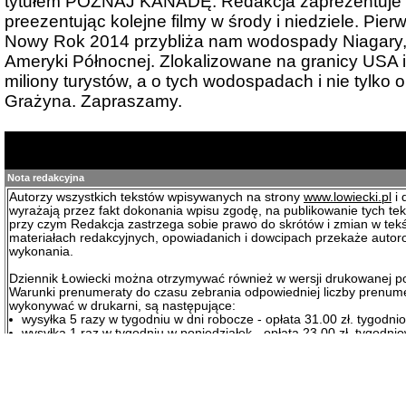
tytułem POZNAJ KANADĘ. Redakcja zaprezentuje te
preezentując kolejne filmy w środy i niedziele. Pierw
Nowy Rok 2014 przybliża nam wodospady Niagary, j
Ameryki Północnej. Zlokalizowane na granicy USA
miliony turystów, a o tych wodospadach i nie tylko 
Grażyna. Zapraszamy.
Nota redakcyjna
Autorzy wszystkich tekstów wpisywanych na strony
www.lowiecki.pl
i 
wyrażają przez fakt dokonania wpisu zgodę, na publikowanie tych tek
przy czym Redakcja zastrzega sobie prawo do skrótów i zmian w tek
materiałach redakcyjnych, opowiadanich i dowcipach przekaże auto
wykonania.
Dziennik Łowiecki można otrzymywać również w wersji drukowanej p
Warunki prenumeraty do czasu zebrania odpowiedniej liczby prenum
wykonywać w drukarni, są następujące:
wysyłka 5 razy w tygodniu w dni robocze - opłata 31.00 zł. tygodni
wysyłka 1 raz w tygodniu w poniedziałek - opłata 23.00 zł. tygodni
wysyłka co 4 tygodnie w poniedziałek - opłata 21.50 zł. tygodniowo
Nekrologi od osób fizycznych są bezpłatene. Nekrologi od kół łowiec
podlegają opłacie w kwocie 98,36 zł. + VAT.