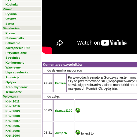
Kuchnia
Prawo
Pytania
Ustawa
Statut
Strzelectwo
Prawo
Ciekawostki
Szkolenie
Zarządzenia PZŁ
Przystrzelanie
Strzelnice
Konkurencje
Komentarze czytelników
Wawrzyny
... do dziennika na gorąco
Liga strzelecka
Amunicja
Po wywodach senatora Gorczycy jestem moc
czy te przefarbowane sb i „współpracownicy” 
Optyka
18:14
Broxen
stawią się przebrani w zielone mundurkki prze
Arch. wyników
następnych Komisji. Oj, będą jaja.
Terminarze
... do zdjęć
Polowania
Król 2011
Król 2010
00:05
rbanas1100
Król 2009
Król 2008
Król 2007
Król 2006
Król 2005
08:31
Jump76
to jest to!!!
Król 2004