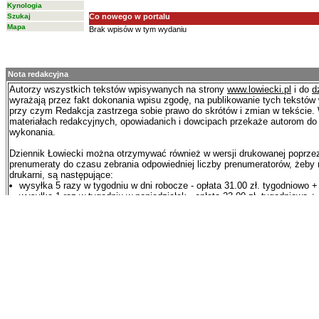
Kynologia
Szukaj
Co nowego w portalu
Mapa
Brak wpisów w tym wydaniu
Nota redakcyjna
Autorzy wszystkich tekstów wpisywanych na strony
www.lowiecki.pl
i do
d
wyrażają przez fakt dokonania wpisu zgodę, na publikowanie tych tekstów 
przy czym Redakcja zastrzega sobie prawo do skrótów i zmian w tekście
materiałach redakcyjnych, opowiadanich i dowcipach przekaże autorom d
wykonania.
Dziennik Łowiecki można otrzymywać również w wersji drukowanej poprze
prenumeraty do czasu zebrania odpowiedniej liczby prenumeratorów, żeb
drukarni, są następujące:
wysyłka 5 razy w tygodniu w dni robocze - opłata 31.00 zł. tygodniowo +
wysyłka 1 raz w tygodniu w poniedziałek - opłata 23.00 zł. tygodniowo +
wysyłka co 4 tygodnie w poniedziałek - opłata 21.50 zł. tygodniowo + VA
Nekrologi od osób fizycznych są bezpłatene. Nekrologi od kół łowieckich 
podlegają opłacie w kwocie 98,36 zł. + VAT.