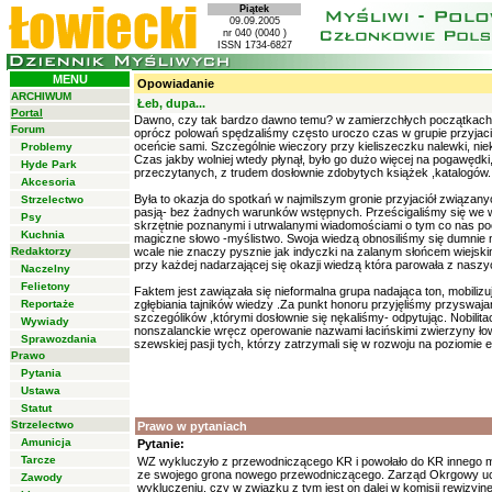
Piątek
09.09.2005
nr 040 (0040 )
ISSN 1734-6827
MENU
Opowiadanie
ARCHIWUM
Łeb, dupa...
Portal
Dawno, czy tak bardzo dawno temu? w zamierzchłych początkach m
Forum
oprócz polowań spędzaliśmy często uroczo czas w grupie przyjaci
oceńcie sami. Szczególnie wieczory przy kieliszeczku nalewki, nie
Problemy
Czas jakby wolniej wtedy płynął, było go dużo więcej na pogawędki
Hyde Park
przeczytanych, z trudem dosłownie zdobytych książek ,katalogów.
Akcesoria
Była to okazja do spotkań w najmilszym gronie przyjaciół związan
Strzelectwo
pasją- bez żadnych warunków wstępnych. Prześcigaliśmy się we
Psy
skrzętnie poznanymi i utrwalanymi wiadomościami o tym co nas poc
Kuchnia
magiczne słowo -myślistwo. Swoja wiedzą obnosiliśmy się dumnie
Redaktorzy
wcale nie znaczy pysznie jak indyczki na zalanym słońcem wiejsk
przy każdej nadarzającej się okazji wiedzą która parowała z nasz
Naczelny
Felietony
Faktem jest zawiązała się nieformalna grupa nadająca ton, mobilizu
Reportaże
zgłębiania tajników wiedzy .Za punkt honoru przyjęliśmy przyswaja
szczególików ,którymi dosłownie się nękaliśmy- odpytując. Nobilit
Wywiady
nonszalanckie wręcz operowanie nazwami łacińskimi zwierzyny ło
Sprawozdania
szewskiej pasji tych, którzy zatrzymali się w rozwoju na poziomie
Prawo
Pytania
Ustawa
Statut
Strzelectwo
Prawo w pytaniach
Amunicja
Pytanie:
Tarcze
WZ wykluczyło z przewodniczącego KR i powołało do KR innego m
ze swojego grona nowego przewodniczącego. Zarząd Okrgowy uch
Zawody
wykluczeniu, czy w związku z tym jest on dalej w komisji rewizyjn