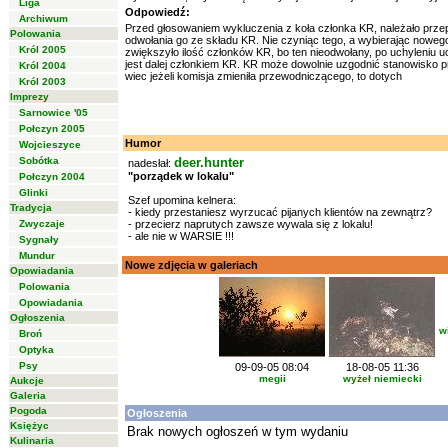
Liga
Odpowiedź:
Archiwum
Przed głosowaniem wykluczenia z koła członka KR, należało prze
Polowania
odwołania go ze składu KR. Nie czyniąc tego, a wybierając nowe
Król 2005
zwiększyło ilość członków KR, bo ten nieodwołany, po uchyleniu 
jest dalej członkiem KR. KR może dowolnie uzgodnić stanowisko 
Król 2004
wiec jeżeli komisja zmieniła przewodniczącego, to dotych
Król 2003
Imprezy
Sarnowice '05
Połczyn 2005
Humor
Wojcieszyce
Sobótka
deer.hunter
nadesłał:
"porządek w lokalu"
Połczyn 2004
Glinki
Szef upomina kelnera:
Tradycja
- kiedy przestaniesz wyrzucać pijanych klientów na zewnątrz?
Zwyczaje
- przecierz naprutych zawsze wywala się z lokalu!
- ale nie w WARSIE !!!
Sygnały
Mundur
Nowe zdjęcia w galeriach
Opowiadania
Polowania
Opowiadania
Ogłoszenia
w
Broń
Optyka
Psy
09-09-05 08:04
18-08-05 11:36
megii
wyżeł niemiecki
Aukcje
Galeria
Pogoda
Ogłoszenia
Księżyc
Brak nowych ogłoszeń w tym wydaniu
Kulinaria