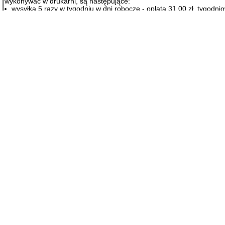
wykonywać w drukarni, są następujące:
wysyłka 5 razy w tygodniu w dni robocze - opłata 31.00 zł. tygodni
wysyłka 1 raz w tygodniu w poniedziałek - opłata 23.00 zł. tygodni
wysyłka co 4 tygodnie w poniedziałek - opłata 21.50 zł. tygodniowo
Nekrologi od osób fizycznych są bezpłatene. Nekrologi od kół łowieck
prawnych podlegają opłacie w kwocie 98,36 zł. + VAT.