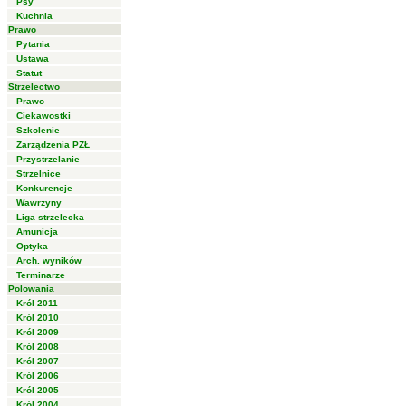
Psy
Kuchnia
Prawo
Pytania
Ustawa
Statut
Strzelectwo
Prawo
Ciekawostki
Szkolenie
Zarządzenia PZŁ
Przystrzelanie
Strzelnice
Konkurencje
Wawrzyny
Liga strzelecka
Amunicja
Optyka
Arch. wyników
Terminarze
Polowania
Król 2011
Król 2010
Król 2009
Król 2008
Król 2007
Król 2006
Król 2005
Król 2004