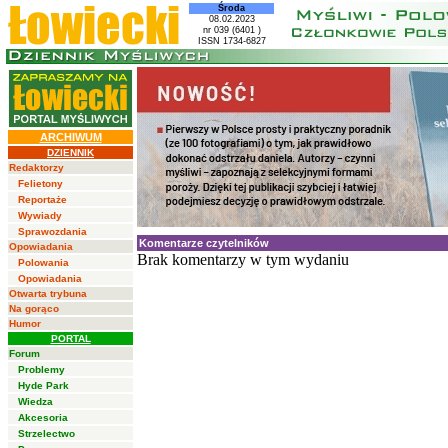
Środa
08.02.2023
nr 039 (6401 )
ISSN 1734-6827
ARCHIWUM
DZIENNIK
Redaktorzy
Felietony
Reportaże
Wywiady
Sprawozdania
Komentarze czytelników
Opowiadania
Brak komentarzy w tym wydaniu
Polowania
Opowiadania
Otwarta trybuna
Na gorąco
Humor
PORTAL
Forum
Problemy
Hyde Park
Wiedza
Akcesoria
Strzelectwo