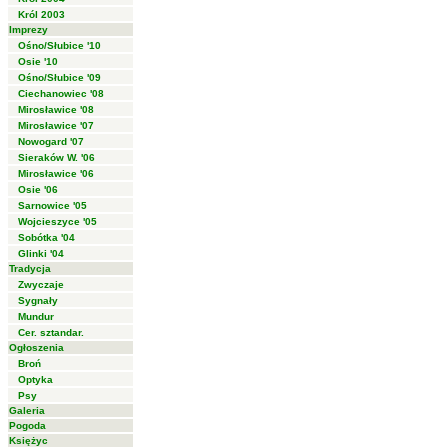
Król 2003
Imprezy
Ośno/Słubice '10
Osie '10
Ośno/Słubice '09
Ciechanowiec '08
Mirosławice '08
Mirosławice '07
Nowogard '07
Sieraków W. '06
Mirosławice '06
Osie '06
Sarnowice '05
Wojcieszyce '05
Sobótka '04
Glinki '04
Tradycja
Zwyczaje
Sygnały
Mundur
Cer. sztandar.
Ogłoszenia
Broń
Optyka
Psy
Galeria
Pogoda
Księżyc