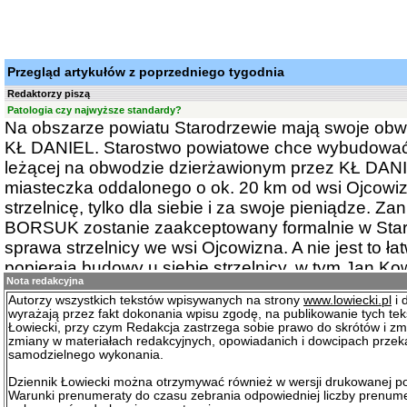
Przegląd artykułów z poprzedniego tygodnia
Redaktorzy piszą
Patologia czy najwyższe standardy?
Na obszarze powiatu Starodrzewie mają swoje obw
KŁ DANIEL. Starostwo powiatowe chce wybudować s
leżącej na obwodzie dzierżawionym przez KŁ DAN
miasteczka oddalonego o ok. 20 km od wsi Ojcowi
strzelnicę, tylko dla siebie i za swoje pieniądze. Za
BORSUK zostanie zaakceptowany formalnie w Star
sprawa strzelnicy we wsi Ojcowizna. A nie jest to ł
popierają budowy u siebie strzelnicy, w tym Jan Ko
Nota redakcyjna
obu tych kół łowieckich. Nazwy kół, miejscowości i
Autorzy wszystkich tekstów wpisywanych na strony
www.lowiecki.pl
i 
zmienione.
wyrażają przez fakt dokonania wpisu zgodę, na publikowanie tych te
Łowiecki, przy czym Redakcja zastrzega sobie prawo do skrótów i zm
zmiany w materiałach redakcyjnych, opowiadanich i dowcipach prze
Na tle powyższej sytuacji warto przedstawić informa
samodzielnego wykonania.
BORSUK po posiedzeniu zarządu tego koła.
Dziennik Łowiecki można otrzymywać również w wersji drukowanej p
Warunki prenumeraty do czasu zebrania odpowiedniej liczby prenum