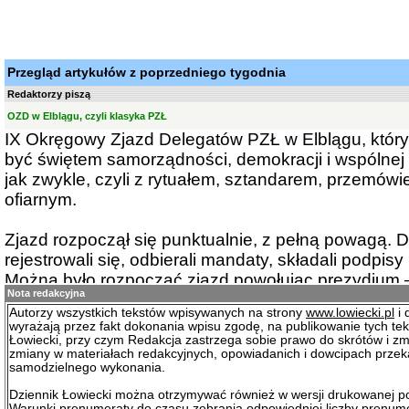
Przegląd artykułów z poprzedniego tygodnia
Redaktorzy piszą
OZD w Elblągu, czyli klasyka PZŁ
IX Okręgowy Zjazd Delegatów PZŁ w Elblągu, który 
być świętem samorządności, demokracji i wspólnej 
jak zwykle, czyli z rytuałem, sztandarem, przemó
ofiarnym.
Zjazd rozpoczął się punktualnie, z pełną powagą. D
rejestrowali się, odbierali mandaty, składali podpisy
Można było rozpocząć zjazd powołując prezydium –
Nota redakcyjna
sprawnym zarządzaniu organizacją. Uśmiechy oklas
Autorzy wszystkich tekstów wpisywanych na strony
www.lowiecki.pl
i 
jeden z delegatów – członek NRŁ z Elbląga – ośmie
wyrażają przez fakt dokonania wpisu zgodę, na publikowanie tych te
regulaminu obrad.
Łowiecki, przy czym Redakcja zastrzega sobie prawo do skrótów i zm
zmiany w materiałach redakcyjnych, opowiadanich i dowcipach prze
samodzielnego wykonania.
Nie przewrócił stołu, nie zażądał rewolucji, po pro
Dziennik Łowiecki można otrzymywać również w wersji drukowanej p
głosowaniami sprawdzać kworum i zapytał, czy zap
Warunki prenumeraty do czasu zebrania odpowiedniej liczby prenum