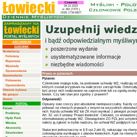
Czwartek
09.10.2025
nr 282 (7375 )
ISSN 1734-6827
ARCHIWUM
DZIENNIK
Redaktorzy
Felietony
Reportaże
Wywiady
Sprawozdania
Prawo w pytaniach
Opowiadania
Pytanie:
Polowania
Członkowie mojego koła, na podstawie uchwały WZ, realizują od
Opowiadania
których zostali przypisani na stałe przez zarząd Koła. Odstrza
Otwarta trybuna
być przez nich realizowane na zaproszenie lub za zgodą osoby
łowisk. Czy taki stan jest zgodny z prawem?
Na gorąco
Humor
Odpowiedź:
PORTAL
Opisany stan rzeczy jest absolutnie niedopuszczalny. Każdy c
polować na równych prawach z innymi na wszystkich obwodach
Forum
nich. Każda uchwała WZ lub ZK musi wynikać z jakiegoś przep
Problemy
Art. 32. ust.3 ustawy 'Prawo łowieckie'. Ciekawe, co wstawiono
Hyde Park
sformułowanej uchwały WZ. Obowiązkiem ZO PZŁ jest uchylenie 
należy ją zgłosić w trybie nadzoru, bo uchwał WZ podjętych na
Wiedza
Akcesoria
Statut jest jednoznaczny w § 8 ust.2 pkt 6), nakazując na rów
Strzelectwo
zobowiązania wynikające z planów łowieckich. A jak na równyc