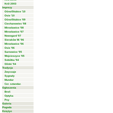
Król 2003
Imprezy
Ośno/Słubice '10
Osie '10
Ośno/Słubice '09
Ciechanowiec '08
Mirosławice '08
Mirosławice '07
Nowogard '07
Sieraków W. '06
Mirosławice '06
Osie '06
Sarnowice '05
Wojcieszyce '05
Sobótka '04
Glinki '04
Tradycja
Zwyczaje
Sygnały
Mundur
Cer. sztandar.
Ogłoszenia
Broń
Optyka
Psy
Galeria
Pogoda
Księżyc