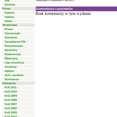
obwodach i łowiskach na nich.
Psy
Kuchnia
Prawo
Komentarze czytelników
Pytania
Brak komentarzy w tym wydaniu
Ustawa
Statut
Strzelectwo
Prawo
Ciekawostki
Szkolenie
Zarządzenia PZŁ
Przystrzelanie
Strzelnice
Konkurencje
Wawrzyny
Liga strzelecka
Amunicja
Optyka
Arch. wyników
Terminarze
Polowania
Król 2011
Król 2010
Król 2009
Król 2008
Król 2007
Król 2006
Król 2005
Król 2004