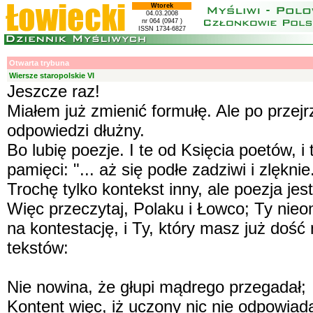
Wtorek
04.03.2008
nr 064 (0947 )
ISSN 1734-6827
Otwarta trybuna
Wiersze staropolskie VI
Jeszcze raz!
Miałem już zmienić formułę. Ale po przej
odpowiedzi dłużny.
Bo lubię poezje. I te od Księcia poetów, i
pamięci: "... aż się podłe zadziwi i zlęknie.
Trochę tylko kontekst inny, ale poezja jes
Więc przeczytaj, Polaku i Łowco; Ty nieo
na kontestację, i Ty, który masz już doś
tekstów:
Nie nowina, że głupi mądrego przegadał;
Kontent więc, iż uczony nic nie odpowiada