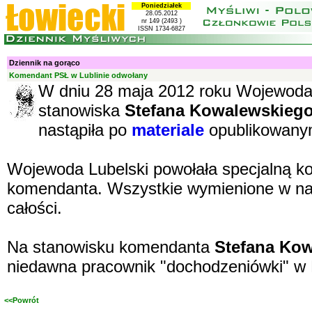
Poniedziałek
28.05.2012
nr 149 (2493 )
ISSN 1734-6827
Dziennik na gorąco
Komendant PSŁ w Lublinie odwołany
W dniu 28 maja 2012 roku Wojewoda 
stanowiska
Stefana Kowalewskieg
nastąpiła po
materiale
opublikowanym
Wojewoda Lubelski powołała specjalną ko
komendanta. Wszystkie wymienione w nasz
całości.
Na stanowisku komendanta
Stefana Ko
niedawna pracownik "dochodzeniówki" w
<<Powrót