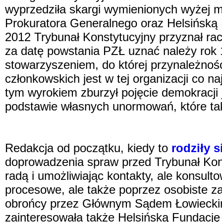
wyprzedziła skargi wymienionych wyżej my
Prokuratora Generalnego oraz Helsińską 
2012 Trybunał Konstytucyjny przyznał ra
za datę powstania PZŁ uznać należy rok 1
stowarzyszeniem, do której przynależnoś
członkowskich jest w tej organizacji co n
tym wyrokiem zburzył pojęcie demokracji 
podstawie własnych unormowań, które tak
Redakcja od początku, kiedy to
rodziły 
doprowadzenia spraw przed Trybunał Konst
radą i umożliwiając kontakty, ale konsul
procesowe, ale także poprzez osobiste za
obrońcy przez Głównym Sądem Łowieckim
zainteresowała także Helsińską Fundację