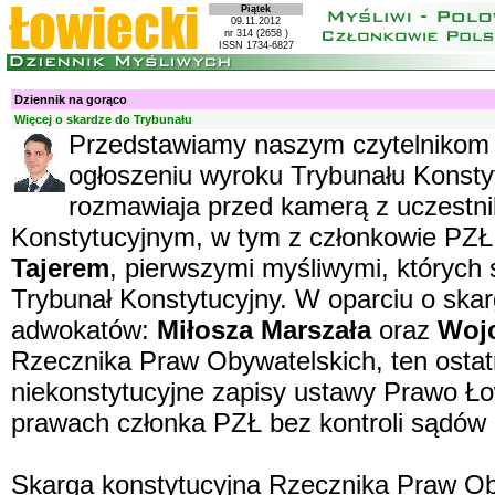
Piątek
09.11.2012
nr 314 (2658 )
ISSN 1734-6827
Dziennik na gorąco
Więcej o skardze do Trybunału
Przedstawiamy naszym czytelnikom 
ogłoszeniu wyroku Trybunału Konstyt
rozmawiaja przed kamerą z uczestn
Konstytucyjnym, w tym z członkowie PZ
Tajerem
, pierwszymi myśliwymi, których 
Trybunał Konstytucyjny. W oparciu o skar
adwokatów:
Miłosza Marszała
oraz
Woj
Rzecznika Praw Obywatelskich, ten ostat
niekonstytucyjne zapisy ustawy Prawo Ł
prawach członka PZŁ bez kontroli sądów
Skarga konstytucyjna Rzecznika Praw Oby