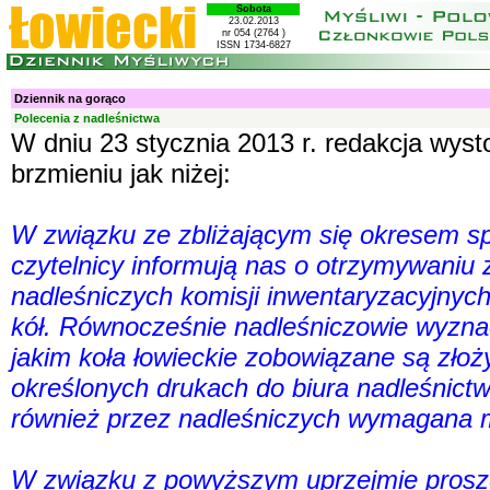
Sobota
23.02.2013
nr 054 (2764 )
ISSN 1734-6827
Dziennik na gorąco
Polecenia z nadleśnictwa
W dniu 23 stycznia 2013 r. redakcja wys
brzmieniu jak niżej:
W związku ze zbliżającym się okresem sp
czytelnicy informują nas o otrzymywaniu 
nadleśniczych komisji inwentaryzacyjnych
kół. Równocześnie nadleśniczowie wyznacz
jakim koła łowieckie zobowiązane są złoż
określonych drukach do biura nadleśnict
również przez nadleśniczych wymagana m
W związku z powyższym uprzejmie proszę 