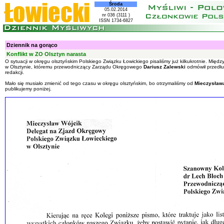
Środa
05.02.2014
nr 036 (3111 )
ISSN 1734-6827
Dziennik na gorąco
Konflikt w ZO Olsztyn narasta
O sytuacji w okręgu olsztyńskim Polskiego Związku Łowickiego pisaliśmy już kilkukrotnie. Międz
w Olsztynie, któremu przewodniczący Zarządu Okręgowego
Dariusz Zalewski
odmówił przedłu
redakcji.
Mało się musiało zmienić od tego czasu w okręgu olsztyńskim, bo otrzymaliśmy od
Mieczysław
publikujemy poniżej.