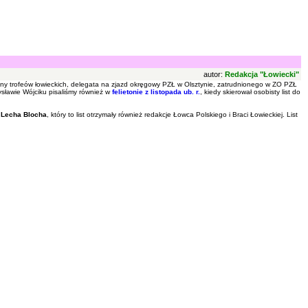
autor:
Redakcja "Łowiecki"
eny trofeów łowieckich, delegata na zjazd okręgowy PZŁ w Olsztynie, zatrudnionego w ZO PZŁ
sławie Wójciku pisaliśmy również w
felietonie z listopada ub. r.
, kiedy skierował osobisty list do
. Lecha Blocha
, który to list otrzymały również redakcje Łowca Polskiego i Braci Łowieckiej. List