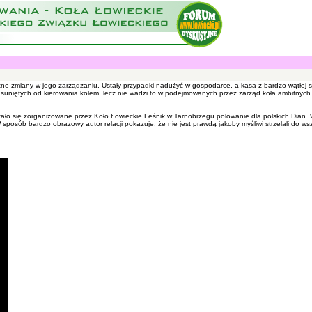
ne zmiany w jego zarządzaniu. Ustały przypadki nadużyć w gospodarce, a kasa z bardzo wątłej st
uniętych od kierowania kołem, lecz nie wadzi to w podejmowanych przez zarząd koła ambitnych dz
o się zorganizowane przez Koło Łowieckie Leśnik w Tarnobrzegu polowanie dla polskich Dian. W r
 sposób bardzo obrazowy autor relacji pokazuje, że nie jest prawdą jakoby myśliwi strzelali do 