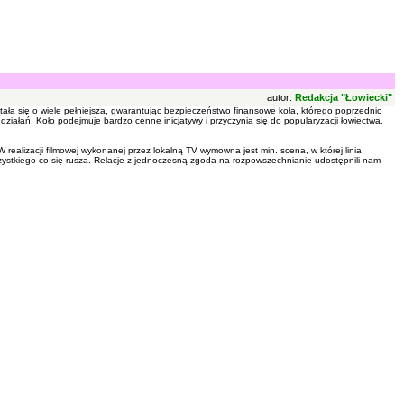
autor:
Redakcja "Łowiecki"
ała się o wiele pełniejsza, gwarantując bezpieczeństwo finansowe koła, którego poprzednio
iałań. Koło podejmuje bardzo cenne inicjatywy i przyczynia się do popularyzacji łowiectwa,
ealizacji filmowej wykonanej przez lokalną TV wymowna jest min. scena, w której linia
wszystkiego co się rusza. Relacje z jednoczesną zgoda na rozpowszechnianie udostępnili nam