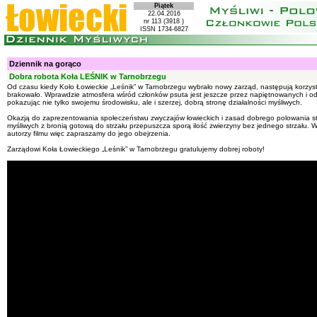
Piątek
22.04.2016
nr 113 (3918 )
ISSN 1734-6827
Dziennik na gorąco
Dobra robota Koła LEŚNIK w Tarnobrzegu
Od czasu kiedy Koło Łowieckie „Leśnik” w Tarnobrzegu wybrało nowy zarząd, następują korzyst
brakowało. Wprawdzie atmosfera wśród członków psuta jest jeszcze przez napiętnowanych i ods
pokazując nie tylko swojemu środowisku, ale i szerzej, dobrą stronę działalności myśliwych.
Okazją do zaprezentowania społeczeństwu zwyczajów łowieckich i zasad dobrego polowania stał
myśliwych z bronią gotową do strzału przepuszcza sporą ilość zwierzyny bez jednego strzału. W
autorzy filmu więc zapraszamy do jego obejrzenia.
Zarządowi Koła Łowieckiego „Leśnik” w Tarnobrzegu gratulujemy dobrej roboty!