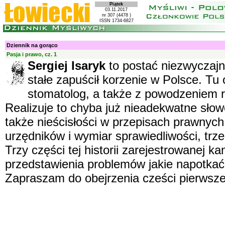
Piątek
03.11.2017
nr 307 (4478 )
ISSN 1734-6827
Dziennik na gorąco
Pasja i prawo, cz. 1
Sergiej Isaryk
to postać niezwyczajn
stałe zapuścił korzenie w Polsce. Tu 
stomatolog, a także z powodzeniem re
Realizuje to chyba już nieadekwatne sło
także nieścisłości w przepisach prawnych
urzędników i wymiar sprawiedliwości, trz
Trzy części tej historii zarejestrowanej
przedstawienia problemów jakie napotkać
Zapraszam do obejrzenia cześci pierwszej 