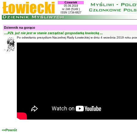
Czwartek
05.09.2019
nr 248 (5149 )
ISSN 1734-6827
Dziennik na gorąco
....
PZŁ już nie jest w stanie zarządzać gospodarką łowiecką ...
Po odwołaniu prezydium Naczelnej Rady Łowieckiej w dniu 4 września 2019 roku p
<<Powrót