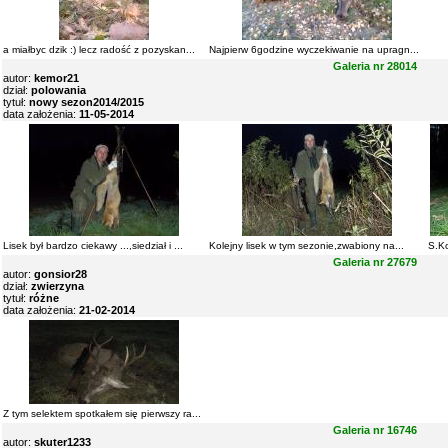
a miałbyc dzik :) lecz radość z pozyskan...
Najpierw 6godzine wyczekiwanie na upragn...
Galeria nr 28014
autor:
kemor21
dział:
polowania
tytuł:
nowy sezon2014/2015
data założenia:
11-05-2014
Lisek był bardzo ciekawy ...,siedział i ...
Kolejny lisek w tym sezonie,zwabiony na...
S.Ko
Galeria nr 27679
autor:
gonsior28
dział:
zwierzyna
tytuł:
różne
data założenia:
21-02-2014
Z tym selektem spotkałem się pierwszy ra...
Galeria nr 16746
autor:
skuter1233