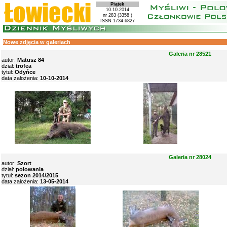
Piątek
10.10.2014
nr 283 (3358 )
ISSN 1734-6827
Nowe zdjęcia w galeriach
Galeria nr 28521
autor:
Matusz 84
dział:
trofea
tytuł:
Odyńce
data założenia:
10-10-2014
Galeria nr 28024
autor:
Szort
dział:
polowania
tytuł:
sezon 2014/2015
data założenia:
13-05-2014