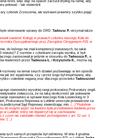
ia broni, więc idąc na spacer zarzucił dryling na ramię, aby
aru polować - tak stwierdził.
 szary członek Zrzeszenia, ale wytrawni prawnicy szybko pojąć
m było skierowanie sprawy do ORD.
Tadeusz P.
otrzymał także
stanowił zawiesić Kolegę w prawach członka naszego Koła do
zecznika Dyscyplinarnego przy Zarządzie Okręgowym PZŁ w
e, do którego nie miał kompetencji statutowych, bo takie
3 statutu)? Z rozmów z członkami zarządu wynika, iż byli
Dlaczego zastosowali je jedynie w stosunku do
Tadeusza P.
, a
sów łowieckich przez
Tadeusza Ł.
i
Krzysztofa K.
, można się
 rozmowy na temat swych działań pozbawiając w ten sposób
a jak też wyjaśnienia, czy i przez kogo był inspirowany, aby
szybko i zaledwie naganą oraz dlaczego przeciwko
Tadeuszowi
iącego stanowisko wysokiej rangi prokuratora Prokuratury ongiś
ewidywalne zwłaszcza, że na taką okoliczność jak polowanie
 swoje stanowisko w sprawie łowczego Koła Łowieckieg nr 3
eń, Prokuratura Rejonowa w Lublinie umorzyła prowadzone za
ora podtrzymał Sąd Rejonowy stwierdzając min.
(...)”Podobnie
u do książki wyjść na łowisko była przedmiotem badania przez
 w Lublinie, który nie dopatrzył się w zachowaniu
z czym nie zaistniało również przestępstwo z art. 51 ust. 1
ie.”(...)
nia tych samych przepisów był odmienny. W dniu 4 grudnia
 Okręgowego Rzecznika Dyscyplinarnego PZŁ w Lublinie
Jacka