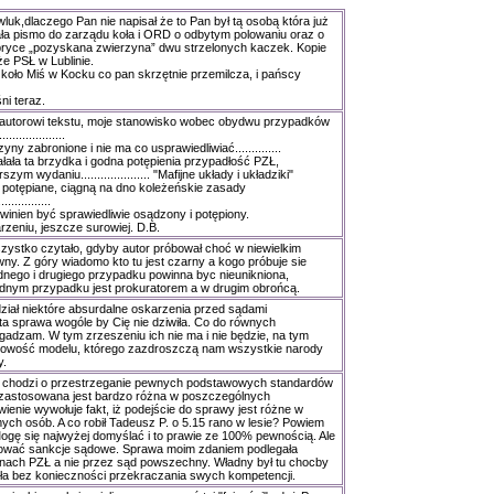
luk,dlaczego Pan nie napisał że to Pan był tą osobą która już
ała pismo do zarządu koła i ORD o odbytym polowaniu oraz o
bryce „pozyskana zwierzyna” dwu strzelonych kaczek. Kopie
że PSŁ w Lublinie.
 koło Miś w Kocku co pan skrzętnie przemilcza, i pańscy
i teraz.
autorowi tekstu, moje stanowisko wobec obydwu przypadków
................
ny zabronione i nie ma co usprawiedliwiać..............
łała ta brzydka i godna potępienia przypadłość PZŁ,
ym wydaniu..................... "Mafijne układy i układziki"
 potępiane, ciągną na dno koleżeńskie zasady
.............
inien być sprawiedliwie osądzony i potępiony.
zeniu, jeszcze surowiej. D.B.
szystko czytało, gdyby autor próbował choć w niewielkim
wny. Z góry wiadomo kto tu jest czarny a kogo próbuje sie
jednego i drugiego przypadku powinna byc nieunikniona,
ednym przypadku jest prokuratorem a w drugim obrońcą.
iał niektóre absurdalne oskarzenia przed sądami
ta sprawa wogóle by Cię nie dziwiła. Co do równych
zgadzam. W tym zrzeszeniu ich nie ma i nie będzie, na tym
rowość modelu, którego zazdroszczą nam wszystkie narody
y.
ej chodzi o przestrzeganie pewnych podstawowych standardów
 zastosowana jest bardzo różna w poszczególnych
ienie wywołuje fakt, iż podejście do sprawy jest różne w
ch osób. A co robił Tadeusz P. o 5.15 rano w lesie? Powiem
ogę się najwyżej domyślać i to prawie ze 100% pewnością. Ale
sować sankcje sądowe. Sprawa moim zdaniem podlegała
anach PZŁ a nie przez sąd powszechny. Władny był tu chocby
a bez konieczności przekraczania swych kompetencji.