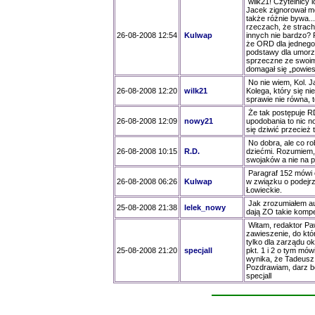
wilk21! Czytelnicy l
Jacek zignorował mo
także różnie bywa..
rzeczach, że strach s
26-08-2008 12:54
Kulwap
innych nie bardzo? 
że ORD dla jednego 
podstawy dla umorz
sprzeczne ze swoim
domagał się „powies
No nie wiem, Kol. J
26-08-2008 12:20
wilk21
Kolega, który się n
sprawie nie równa, 
Że tak postępuje RD
26-08-2008 12:09
nowy21
upodobania to nic n
się dziwić przecież
No dobra, ale co ro
26-08-2008 10:15
R.D.
dziećmi. Rozumiem,
swojaków a nie na 
Paragraf 152 mówi
26-08-2008 06:26
Kulwap
w związku o podejr
Łowieckie.
Jak zrozumiałem auto
25-08-2008 21:38
lelek_nowy
dają ZO takie komp
Witam, redaktor Paw
zawieszenie, do któ
tylko dla zarządu o
25-08-2008 21:20
specjall
pkt. 1 i 2 o tym mó
wynika, że Tadeusz P
Pozdrawiam, darz b
specjall