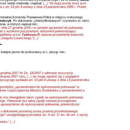
zez siebie materiały i napisał:
(...) ”W mojej ocenie treść tych
 z art. 53 pkt 4 ustawy z dnia 13 października 1995 r. Prawo
ryminalnej Komendy Powiatowej Policji w miejscu rzekomego
walczyk
. Po dokonaniu „zintesyfikowanych” czynności st. sierż.
ia, w którym napisał min.:
z dnia 27 grudnia 2005 r w sprawie uprawnień do polowania,
amin z wynikiem pozytywnym, dokument potwierdzający
pełniony przez
Tadeusza P.
stanowi przewinienie łowieckie
 Związku Łowieckiego.”(...)
**
kolejne pismo do prokuratury w L. pisząc min.:
 grudnia 2007 Nr Ds. 1819/07 o odmowie wszczęcia
erpnia 2007 roku, (...) nie mogę zgodzić się z poglądem
czącego wykładni art. 53 pkt 4 ustawy z dnia 13 października
pomiędzy „uprawnieniami do wykonywania polowania” w
enia rozporządzenia Ministra Środowiska z uprawnieniami o
uje ono niewątpliwie także zgodę na wykonywanie polowania
ego. Polowanie bez takiej zgody stanowi przestępstwo
e upoważnienie do wykonywanie polowania, potwierdzone
o dokonanie ponownej oceny prawnej przedmiotowego
o” uwzględniającej przepisy art. 4 ust. 3 i art. 42 ust. 1 wyżej
sku.” (...)