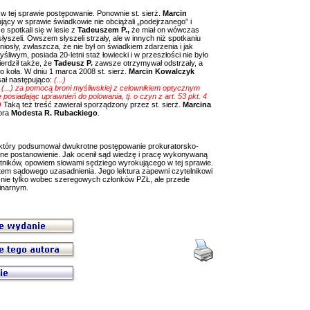
 w tej sprawie postępowanie. Ponownie st. sierż.
Marcin
ący w sprawie świadkowie nie obciążali „podejrzanego” i
e spotkali się w lesie z
Tadeuszem P.,
że miał on wówczas
słyszeli. Owszem słyszeli strzały, ale w innych niż spotkaniu
iosły, zwłaszcza, że nie był on świadkiem zdarzenia i jak
iwym, posiada 20-letni staż łowiecki i w przeszłości nie było
erdził także, że
Tadeusz P.
zawsze otrzymywał odstrzały, a
o koła. W dniu 1 marca 2008 st. sierż.
Marcin Kowalczyk
sał następująco:
(...)
 (...) za pomocą broni myśliwskiej z celownikiem optycznym
osiadając uprawnień do polowania, tj. o czyn z art. 53 pkt. 4
)
Taką też treść zawierał sporządzony przez st. sierż.
Marcina
tora
Modesta R. Rubackiego
.
, który podsumował dwukrotne postępowanie prokuratorsko-
ne postanowienie. Jak ocenił sąd wiedzę i pracę wykonywaną
atników, opowiem słowami sędziego wyrokującego w tej sprawie.
tem sądowego uzasadnienia. Jego lektura zapewni czytelnikowi
, nie tylko wobec szeregowych członków PZŁ, ale przede
inarnym.