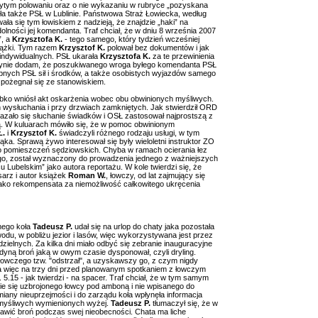
ytym polowaniu oraz o nie wykazaniu w rubryce „pozyskana
ła także PSŁ w Lublinie. Państwowa Straż Łowiecka, według
ła się tym łowiskiem z nadzieją, że znajdzie „haki” na
lności jej komendanta. Traf chciał, że w dniu 8 września 2007
”, a
Krzysztofa K.
- tego samego, który tydzień wcześniej
siążki. Tym razem
Krzysztof K.
polował bez dokumentów i jak
 indywidualnych. PSŁ ukarała
Krzysztofa K.
za te przewinienia
dynie dodam, że poszukiwanego wroga byłego komendanta PSŁ
ych PSŁ sił i środków, a także osobistych wyjazdów samego
pożegnał się ze stanowiskiem.
bko wniósł akt oskarżenia wobec obu obwinionych myśliwych.
 wysłuchania i przy drzwiach zamkniętych. Jak stwierdził ORD
zało się słuchanie świadków i OSŁ zastosował najprostszą z
ną. W kuluarach mówiło się, że w pomoc obwinionym
Ł.
i
Krzysztof K.
świadczyli różnego rodzaju usługi, w tym
ąka. Sprawą żywo interesował się były wieloletni instruktor ZO
 do pomieszczeń sędziowskich. Chyba w ramach ocierania łez
go, został wyznaczony do prowadzenia jednego z ważniejszych
 Lubelskim” jako autora reportażu. W kole twierdzi się, że
sarz i autor książek
Roman W.
, łowczy, od lat zajmujący się
jako rekompensata za niemożliwość całkowitego ukręcenia
mego koła
Tadeusz P.
udał się na urlop do chaty jaka pozostała
du, w pobliżu jezior i lasów, więc wykorzystywana jest przez
zielnych. Za kilka dni miało odbyć się zebranie inauguracyjne
edyną broń jaką w owym czasie dysponował, czyli dryling.
 łowczego tzw. "odstrzał", a uzyskawszy go, z czym nigdy
a, a więc na trzy dni przed planowanym spotkaniem z łowczym
. 5.15 - jak twierdzi - na spacer. Traf chciał, że w tym samym
nie się uzbrojonego łowcy pod amboną i nie wpisanego do
miany nieuprzejmości i do zarządu koła wpłynęła informacja
 myśliwych wymienionych wyżej.
Tadeusz P.
tłumaczył się, że w
tawić broń podczas swej nieobecności. Chata ma liche