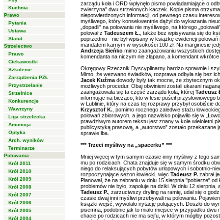
zarządu koła i ORD wpłynęło pismo powiadamiające o odb
Kuchnia
zwierzyna” dwu strzelonych kaczek. Kopie pisma otrzyma
Prawo
niepotwierdzonych informacji, od pewnego czasu interesowa
myśliwego, który konsekwentnie dążył do wykazania nieudo
Pytania
„dopadli” na polowaniu nie myśliwego, na którego „polowali
Ustawa
polował z
Tadeuszem Ł.
, także bez wpisywania się do k
Statut
poprzednio - nie był wpisany w książkę ewidencji polowań
mandatem karnym w wysokości 100 zł. Na marginesie je
Strzelectwo
Andrzeja Sieńko
mimo zaangażowaniu wszystkich dostępn
Prawo
komendanta na niczym nie złapano, a komendant wkrótce 
Ciekawostki
Okręgowy Rzecznik Dyscyplinarny bardzo sprawnie i szy
Szkolenie
Mimo, że wezwano świadków, rozprawa odbyła się bez ich
Zarządzenia PZŁ
Jacek Kuźma
dowody były tak mocne, że zbytecznym oka
Przystrzelanie
możliwych procedur. Obaj obwinieni zostali ukarani naga
zaangażowała się ta część zarządu koła, której
Tadeusz 
Strzelnice
informując na bieżąco, kto w lesie puścił przysłowiowego b
Konkurencje
w Lublinie, który na czas tej rozprawy przybył osobiście
Wawrzyny
Krzysztof K.
, pomimo rocznego zaledwie stażu łowieckie
polowań zbiorowych, a jego nazwisko pojawiło się w „Łowcu
Liga strzelecka
prawdziwym autorem tekstu jest znany w kole wieloletni pi
Amunicja
publicystyką prasową, a „autorstwo” zostało przekazane 
Optyka
sprawie łba.
Arch. wyników
*** Trzeci myśliwy na „spacerku” ***
Terminarze
Polowania
Mniej więcej w tym samym czasie inny myśliwy z tego sa
mu po rodzicach. Chata znajduje się w samym środku obwo
Król 2011
niego do relaksujących pobytów urlopowych i sobotnio-nied
Król 2010
rozpoczynające sezon łowiecki, więc
Tadeusz P.
zabrał j
Król 2009
Planował, że na zebraniu w dniu 15 sierpnia "pobierze" od
problemów nie było, zapoluje na dziki. W dniu 12 sierpni
Król 2008
Tadeusz P.
, zarzuciwszy dryling na ramię, udał się o godz
Król 2007
czasie dwaj inni myśliwi przebywali na polowaniu. Pojawie
Król 2006
książki wejść, wywołało irytację polujących. Doszło do wy
pisemna, podobnie jak to miało miejsce w przypadku dwu
Król 2005
chacie po rodzicach nie ma sejfu, w którym mógłby pozos
Król 2004