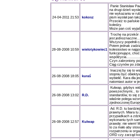
Panie Stanisław Paw
na drugi dzień wysł
nie wykazaniu w ru
24-04-2011 21:53
kokosz
pism wysłał pan tak
Przecież to pańskie
koledzy.
Może pan coś wyjaśn
Trochę na przekór 
jest jednoznaczne.......
Wszyscy popełnili czy
Potem jednak zadzia
28-08-2008 10:59
wielotykowiec1
kolesiostwo w najgorsz
funkcjonujące, choć
współżycia.................
Czyn zabroniony pow
Ciąg czynów po zdar
Inaczej by się to w
stopniu być obiekty
26-08-2008 18:05
kuraś
wybielić. Kara dla 
natomiast autor w j
Kulwap, gdybys widz
powszechnymi... to 
26-08-2008 13:02
R.D.
standardów, to się 
właśnie polega wzo
zjednoczonej Europ
Ad. R.D. tu bardzi
prawnych. Miara tu
przypadkach a zdziw
wykonaniu tych samy
26-08-2008 12:57
Kulwap
prawdę: nie wiem! M
to za mało aby sto
rozpatrzeniu w org
ORD czy zarząd koł