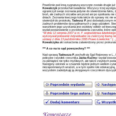
Powtórnie pod inną sygnaturą wszczęte zostało drugie już
Kowalczyk
przesłuchał świadków. Wszyscy trzej występuj
ograniczyli swoje zeznania jedynie do stwierdzenia faktu, ż
broń, ale żadnych strzałów ani przed ani po spotkaniu nie 
dniach. Zeznania łowczego koła także do sprawy nic nie wn
stwierdził do protokołu,
Tadeusz P.
jest doświadczonym myśl
żadnych problemów dyscyplinarnych z jego udziałem. Stwi
warunkiem jego uzyskania jest osobisty odbiór od łowczeg
wydał postanowienie o przedstawieniu zarzutów, które opi
”W dniu 12 sierpnia 2007 w m. F. województwa lubelskiego
wykonywał polowanie indywidualne na zwierzynę łowną nie p
ustawy z dnia 13 października 1995 Prawo Łowieckie.” (...
Kowalczyka
akt oskarżenia zatwierdzony przez prokura
*** A co na to sąd powszechny? ***
Nad sprawą
Tadeusza P.
pochylił się Sąd Rejonowy w L.
policyjne i wysiłek rzecznika
Jacka Kuźmy
i wydał stosow
za pieniądze nie tylko myśliwych, ale także zwykłych pod
Następny odcinek w czwartek będzie jednym wielkim cyta
niezapomnianych wrażeń, a w tym spełni role edukacyjną
wszystkim zadedykuję ją okręgowym rzecznikom dyscypl