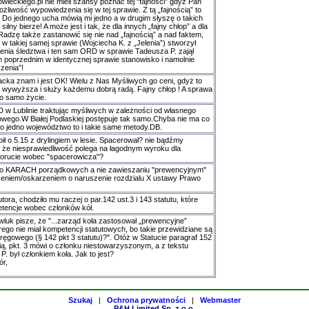
owieckiego.pl nie mieli szansy poznać tej "fajności" gdyż Pan
żliwość wypowiedzenia się w tej sprawie. Z tą „fajnością” to
. Do jednego ucha mówią mi jedno a w drugim słyszę o takich
ilny bierze! A może jest i tak, że dla innych „fajny chłop” a dla
Radzę także zastanowić się nie nad „fajnością” a nad faktem,
w takiej samej sprawie (Wojciecha K. z „Jelenia”) stworzył
enia śledztwa i ten sam ORD w sprawie Tadeusza P. zajął
 poprzednim w identycznej sprawie stanowisko i namolnie
zenia”!
acka znam i jest OK! Wielu z Nas Myśliwych go ceni, gdyż to
ie wywyższa i służy każdemu dobrą radą. Fajny chłop ! A sprawa
to samo życie.
 w Lublinie traktując myśliwych w zależności od własnego
owego.W Białej Podlaskiej postępuje tak samo.Chyba nie ma co
 to jedno województwo to i takie same metody.DB.
bił o 5.15 z drylingiem w lesie. Spacerował? nie bądźmy
 że niesprawiedliwość polega na łagodnym wyroku dla
porucie wobec "spacerowicza"?
 o KARACH porządkowych a nie zawieszaniu "prewencyjnym"
zeniem/oskarzeniem o naruszenie rozdzialu X ustawy Prawo
ra, chodziło mu raczej o par.142 ust.3 i 143 statutu, które
etencje wobec członków kół.
luk pisze, że "...zarząd koła zastosował „prewencyjne”
rego nie miał kompetencji statutowych, bo takie przewidziane są
kręgowego (§ 142 pkt 3 statutu)?". Otóż w Statucie paragraf 152
wią, pkt. 3 mówi o członku niestowarzyszonym, a z tekstu
. był członkiem koła. Jak to jest?
ór,
Szukaj
|
Ochrona prywatności
|
Webmaster
P&H Limited Sp. z o.o.