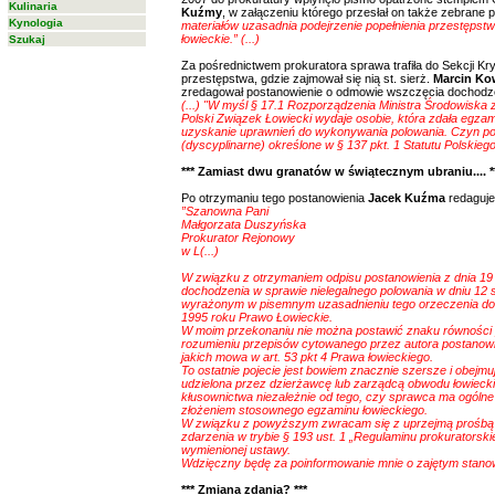
Kulinaria
Kuźmy
, w załączeniu którego przesłał on także zebrane pr
Kynologia
materiałów uzasadnia podejrzenie popełnienia przestępstwa
łowieckie.” (...)
Szukaj
Za pośrednictwem prokuratora sprawa trafiła do Sekcji K
przestępstwa, gdzie zajmował się nią st. sierż.
Marcin Ko
zredagował postanowienie o odmowie wszczęcia dochodzen
(...) "W myśl § 17.1 Rozporządzenia Ministra Środowiska 
Polski Związek Łowiecki wydaje osobie, która zdała egz
uzyskanie uprawnień do wykonywania polowania. Czyn po
(dyscyplinarne) określone w § 137 pkt. 1 Statutu Polskiego
*** Zamiast dwu granatów w świątecznym ubraniu.... *
Po otrzymaniu tego postanowienia
Jacek Kuźma
redaguje 
”Szanowna Pani
Małgorzata Duszyńska
Prokurator Rejonowy
w L(...)
W związku z otrzymaniem odpisu postanowienia z dnia 19
dochodzenia w sprawie nielegalnego polowania w dniu 12 si
wyrażonym w pisemnym uzasadnieniu tego orzeczenia doty
1995 roku Prawo Łowieckie.
W moim przekonaniu nie można postawić znaku równości 
rozumieniu przepisów cytowanego przez autora postanowi
jakich mowa w art. 53 pkt 4 Prawa łowieckiego.
To ostatnie pojecie jest bowiem znacznie szersze i obejm
udzielona przez dzierżawcę lub zarządcą obwodu łowiecki
kłusownictwa niezależnie od tego, czy sprawca ma ogóln
złożeniem stosownego egzaminu łowieckiego.
W związku z powyższym zwracam się z uprzejmą prośbą 
zdarzenia w trybie § 193 ust. 1 „Regulaminu prokuratorskieg
wymienionej ustawy.
Wdzięczny będę za poinformowanie mnie o zajętym stanowi
*** Zmiana zdania? ***