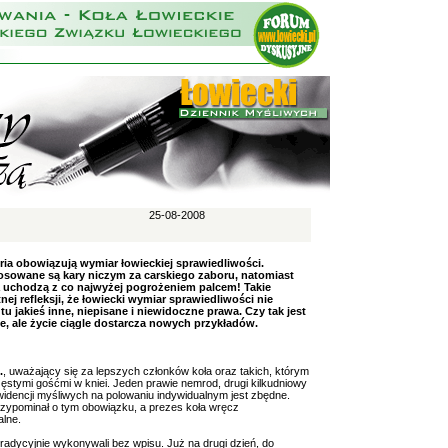
25-08-2008
eria obowiązują wymiar łowieckiej sprawiedliwości.
osowane są kary niczym za carskiego zaboru, natomiast
a uchodzą z co najwyżej pogrożeniem palcem! Takie
ej refleksji, że łowiecki wymiar sprawiedliwości nie
u jakieś inne, niepisane i niewidoczne prawa. Czy tak jest
e, ale życie ciągle dostarcza nowych przykładów.
.
, uważający się za lepszych członków koła oraz takich, którym
zęstymi gośćmi w kniei. Jeden prawie nemrod, drugi kilkudniowy
widencji myśliwych na polowaniu indywidualnym jest zbędne.
zypominał o tym obowiązku, a prezes koła wręcz
alne.
tradycyjnie wykonywali bez wpisu. Już na drugi dzień, do