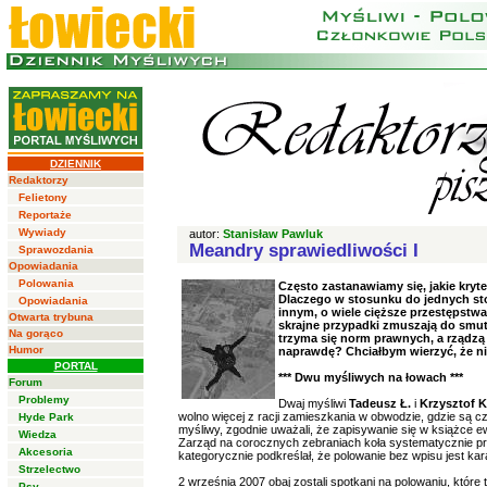
DZIENNIK
Redaktorzy
Felietony
Reportaże
Wywiady
autor:
Stanisław Pawluk
Meandry sprawiedliwości I
Sprawozdania
Opowiadania
Polowania
Często zastanawiamy się, jakie kryt
Dlaczego w stosunku do jednych st
Opowiadania
innym, o wiele cięższe przestępstw
Otwarta trybuna
skrajne przypadki zmuszają do smutn
Na gorąco
trzyma się norm prawnych, a rządzą t
Humor
naprawdę? Chciałbym wierzyć, że ni
PORTAL
*** Dwu myśliwych na łowach ***
Forum
Problemy
Dwaj myśliwi
Tadeusz Ł.
i
Krzysztof K
wolno więcej z racji zamieszkania w obwodzie, gdzie są c
Hyde Park
myśliwy, zgodnie uważali, że zapisywanie się w książce e
Wiedza
Zarząd na corocznych zebraniach koła systematycznie pr
Akcesoria
kategorycznie podkreślał, że polowanie bez wpisu jest kar
Strzelectwo
2 września 2007 obaj zostali spotkani na polowaniu, które 
Psy