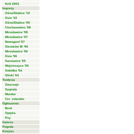
Król 2003
Imprezy
Ośno/Słubice '10
Osie '10
Ośno/Słubice '09
Ciechanowiec '08
Mirosławice '08
Mirosławice '07
Nowogard '07
Sieraków W. '06
Mirosławice '06
Osie '06
Sarnowice '05
Wojcieszyce '05
Sobótka '04
Glinki '04
Tradycja
Zwyczaje
Sygnały
Mundur
Cer. sztandar.
Ogłoszenia
Broń
Optyka
Psy
Galeria
Pogoda
Księżyc