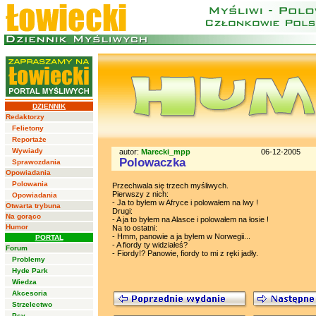
DZIENNIK
Redaktorzy
Felietony
Reportaże
Wywiady
autor:
Marecki_mpp
06-12-2005
Polowaczka
Sprawozdania
Opowiadania
Polowania
Przechwala się trzech myśliwych.
Pierwszy z nich:
Opowiadania
- Ja to byłem w Afryce i polowałem na lwy !
Otwarta trybuna
Drugi:
Na gorąco
- A ja to byłem na Alasce i polowałem na łosie !
Humor
Na to ostatni:
- Hmm, panowie a ja byłem w Norwegii...
PORTAL
- A fiordy ty widziałeś?
Forum
- Fiordy!? Panowie, fiordy to mi z ręki jadły.
Problemy
Hyde Park
Wiedza
Akcesoria
Strzelectwo
Psy