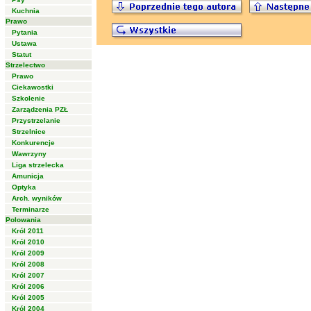
Kuchnia
Prawo
Pytania
Ustawa
Statut
Strzelectwo
Prawo
Ciekawostki
Szkolenie
Zarządzenia PZŁ
Przystrzelanie
Strzelnice
Konkurencje
Wawrzyny
Liga strzelecka
Amunicja
Optyka
Arch. wyników
Terminarze
Polowania
Król 2011
Król 2010
Król 2009
Król 2008
Król 2007
Król 2006
Król 2005
Król 2004