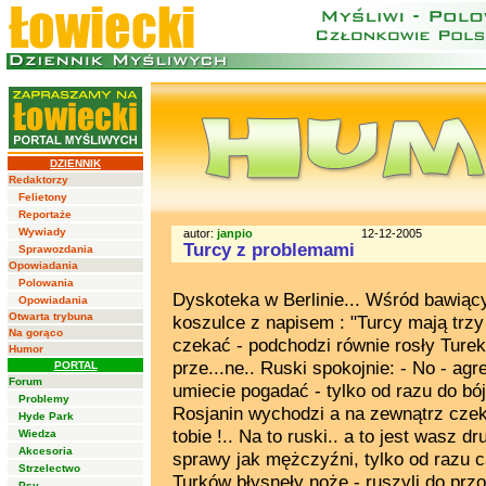
DZIENNIK
Redaktorzy
Felietony
Reportaże
Wywiady
autor:
janpio
12-12-2005
Turcy z problemami
Sprawozdania
Opowiadania
Polowania
Dyskoteka w Berlinie... Wśród bawiąc
Opowiadania
Otwarta trybuna
koszulce z napisem : "Turcy mają trzy 
Na gorąco
czekać - podchodzi równie rosły Turek 
Humor
prze...ne.. Ruski spokojnie: - No - agr
PORTAL
Forum
umiecie pogadać - tylko od razu do bó
Problemy
Rosjanin wychodzi a na zewnątrz czeka
Hyde Park
tobie !.. Na to ruski.. a to jest wasz d
Wiedza
Akcesoria
sprawy jak mężczyźni, tylko od razu c
Strzelectwo
Turków błysnęły noże - ruszyli do przo
Psy