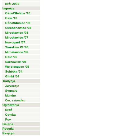
Król 2003
Imprezy
Ośno/Słubice '10
Osie '10
Ośno/Słubice '09
Ciechanowiec '08
Mirosławice '08
Mirosławice '07
Nowogard '07
Sieraków W. '06
Mirosławice '06
Osie '06
Sarnowice '05
Wojcieszyce '05
Sobótka '04
Glinki '04
Tradycja
Zwyczaje
Sygnały
Mundur
Cer. sztandar.
Ogłoszenia
Broń
Optyka
Psy
Galeria
Pogoda
Księżyc