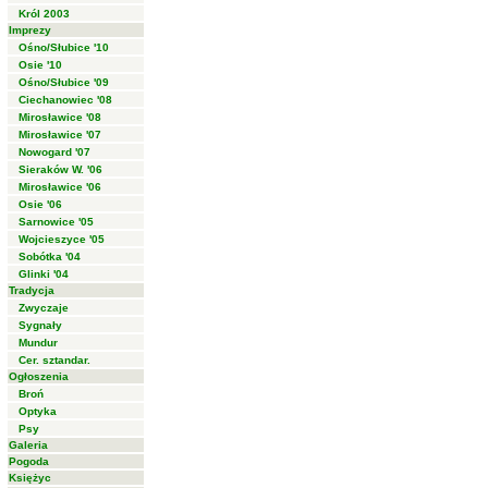
Król 2003
Imprezy
Ośno/Słubice '10
Osie '10
Ośno/Słubice '09
Ciechanowiec '08
Mirosławice '08
Mirosławice '07
Nowogard '07
Sieraków W. '06
Mirosławice '06
Osie '06
Sarnowice '05
Wojcieszyce '05
Sobótka '04
Glinki '04
Tradycja
Zwyczaje
Sygnały
Mundur
Cer. sztandar.
Ogłoszenia
Broń
Optyka
Psy
Galeria
Pogoda
Księżyc