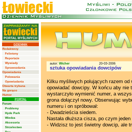
DZIENNIK
Redaktorzy
Felietony
Reportaże
Wywiady
autor:
Wicher
20-03-2006
sztuka opowiadania dowcipów
Sprawozdania
Opowiadania
Polowania
Kilku myśliwych polujących razem od w
Opowiadania
Otwarta trybuna
opowiadać dowcipy. W końcu aby nie t
Na gorąco
wystarczyło wymienić numer, a wszysc
Humor
grona dołączył nowy. Obserwując wyb
PORTAL
Forum
numeru i on spróbował:
Problemy
- Dwadzieścia siedem.
Hyde Park
Nastała dłuższa cisza, po czym jeden
Wiedza
Akcesoria
- Widzisz to jest świetny dowcip, ale 
Strzelectwo
Psy